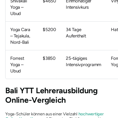
Shivakali
$4650
Einmonatiger
Vin
Yoga –
Intensivkurs
Ubud
Yoga Cara
$5200
34 Tage
Hat
– Tejakula,
Aufenthalt
Nord-Bali
Forrest
$3850
25-tägiges
For
Yoga –
Intensivprogramm
Yo
Ubud
Bali YTT Lehrerausbildung
Online-Vergleich
Yoga-Schüler können aus einer Vielzahl
hochwertiger