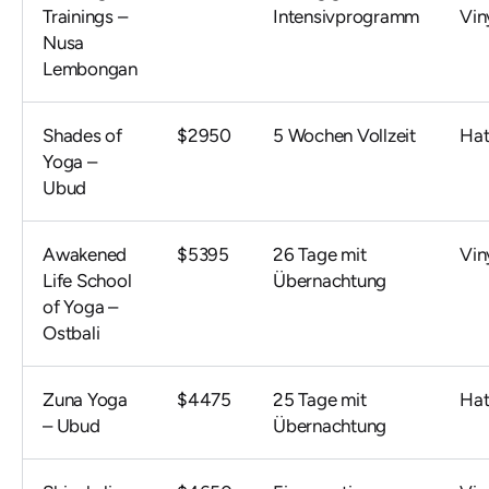
Trainings –
Intensivprogramm
Vin
Nusa
Lembongan
Shades of
$2950
5 Wochen Vollzeit
Hat
Yoga –
Ubud
Awakened
$5395
26 Tage mit
Vin
Life School
Übernachtung
of Yoga –
Ostbali
Zuna Yoga
$4475
25 Tage mit
Hat
– Ubud
Übernachtung