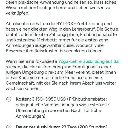
deren praktische Anwendung und helfen so, klassisches
Wissen mit den heutigen Lern- und Lebensweisen zu
verknüpfen.
Absolventen erhalten die RYT-200-Zertifizierung und
haben einen direkten Weg in den Lehrerberuf. Die Schule
bietet zudem flexible Zahlungspläne, Frühbucherrabatte
und kostenlose Mehrbettzimmer für die ersten zehn
Anmeldungen ausgewählter Kurse, wodurch viele
Bewerber ihre Reisekosten besser planen können.
Wenn Sie eine fokussierte
Yoga-Lehrerausbildung auf Bali
suchen, die Herausforderung und Ermutigung in einer
ruhigen Umgebung direkt am Meer vereint, bietet Ihnen
dieser Kurs eine umfassende Grundlage und eine
Gemeinschaft, mit der Sie nach Ihrem Abschluss weiter
wachsen können.
Kosten:
3.150–3.950 USD (Frühbucherrabatte;
gelegentliche Vergünstigungen wie kostenlose
Übernachtung in der ersten Nacht für frühe
Anmeldungen)
Dauer der Ausbildung:
23 Tage (200 Stunden)