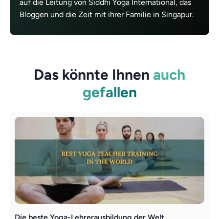
auf die Leitung von Siddhi Yoga International, das
Bloggen und die Zeit mit ihrer Familie in Singapur.
Das könnte Ihnen
auch
gefallen
Die beste Yoga-Lehrerausbildung der Welt
L