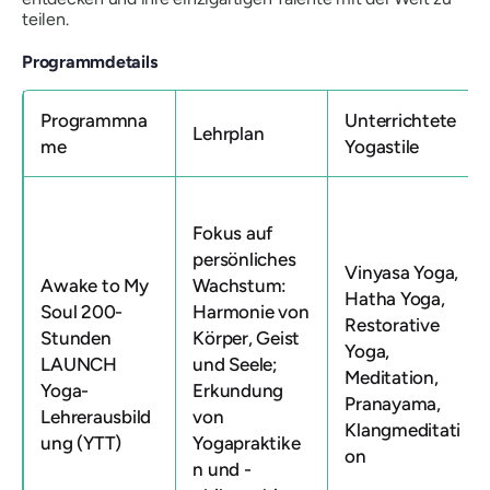
teilen.
Programmdetails
Programmna
Unterrichtete
Lehrplan
me
Yogastile
Fokus auf
persönliches
Vinyasa Yoga,
Awake to My
Wachstum:
Hatha Yoga,
Soul 200-
Harmonie von
Restorative
Stunden
Körper, Geist
Yoga,
LAUNCH
und Seele;
Meditation,
Yoga-
Erkundung
Pranayama,
Lehrerausbild
von
Klangmeditati
ung (YTT)
Yogapraktike
on
n und -