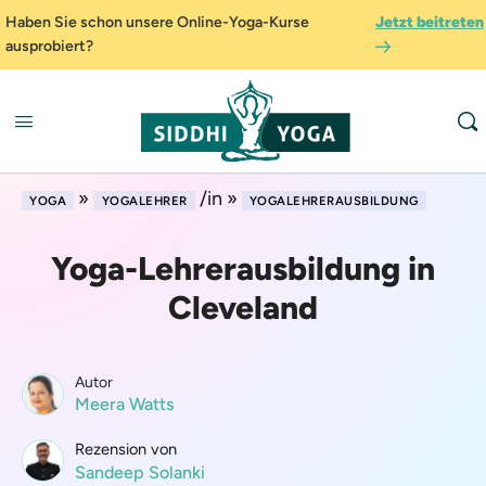
Haben Sie schon unsere Online-Yoga-Kurse
Jetzt beitreten
ausprobiert?
»
/in »
YOGA
YOGALEHRER
YOGALEHRERAUSBILDUNG
Yoga-Lehrerausbildung in
Cleveland
Autor
Meera Watts
Rezension von
Sandeep Solanki