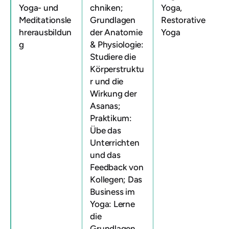
Yoga- und
chniken;
Yoga,
Meditationsle
Grundlagen
Restorative
hrerausbildun
der Anatomie
Yoga
g
& Physiologie:
Studiere die
Körperstruktu
r und die
Wirkung der
Asanas;
Praktikum:
Übe das
Unterrichten
und das
Feedback von
Kollegen; Das
Business im
Yoga: Lerne
die
Grundlagen