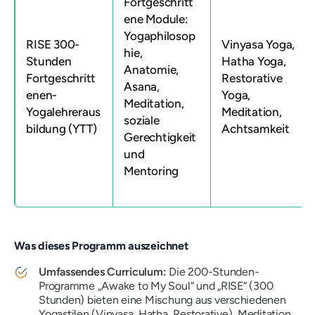
Fortgeschritt
ene Module:
Yogaphilosop
RISE 300-
Vinyasa Yoga,
hie,
Stunden
Hatha Yoga,
Anatomie,
Fortgeschritt
Restorative
Asana,
enen-
Yoga,
Meditation,
Yogalehreraus
Meditation,
soziale
bildung (YTT)
Achtsamkeit
Gerechtigkeit
und
Mentoring
Was dieses Programm auszeichnet
Umfassendes Curriculum:
Die 200-Stunden-
Programme „Awake to My Soul“ und „RISE“ (300
Stunden) bieten eine Mischung aus verschiedenen
Yogastilen (Vinyasa, Hatha, Restorative), Meditation