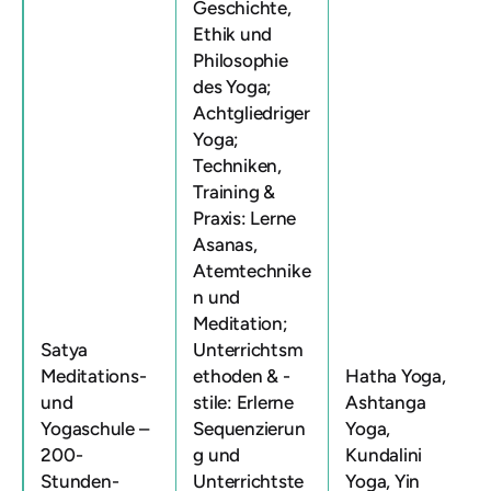
Geschichte,
Ethik und
Philosophie
des Yoga;
Achtgliedriger
Yoga;
Techniken,
Training &
Praxis: Lerne
Asanas,
Atemtechnike
n und
Meditation;
Satya
Unterrichtsm
Meditations-
ethoden & -
Hatha Yoga,
und
stile: Erlerne
Ashtanga
Yogaschule –
Sequenzierun
Yoga,
200-
g und
Kundalini
Stunden-
Unterrichtste
Yoga, Yin