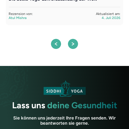
Y
Rezension von:
Aktualisiert am:
Atul Mishra
4. Juli 2026
R
S
Lass uns
deine Gesundheit
Sie können uns jederzeit Ihre Fragen senden. Wir
beantworten sie gerne.