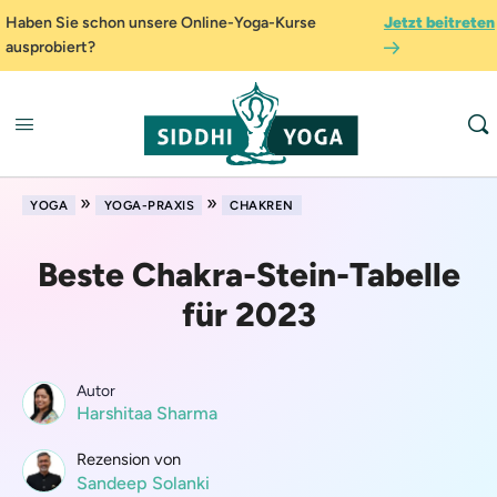
Haben Sie schon unsere Online-Yoga-Kurse
Jetzt beitreten
ausprobiert?
»
»
YOGA
YOGA-PRAXIS
CHAKREN
Beste Chakra-Stein-Tabelle
für 2023
Autor
Harshitaa Sharma
Rezension von
Sandeep Solanki