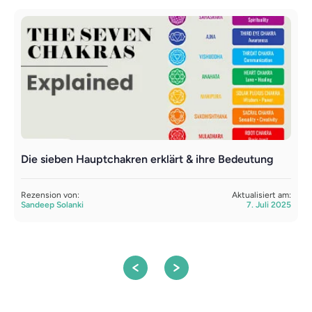
Die sieben Hauptchakren erklärt & ihre Bedeutung
H
S
Rezension von:
Aktualisiert am:
Sandeep Solanki
7. Juli 2025
R
D