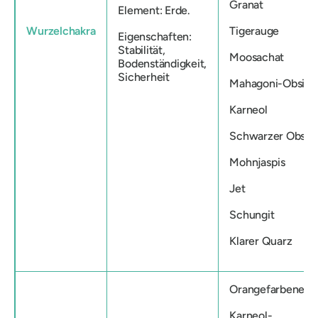
Granat
Element: Erde.
Wurzelchakra
Tigerauge
Eigenschaften:
Stabilität,
Moosachat
Bodenständigkeit,
Sicherheit
Mahagoni-Obsidi
Karneol
Schwarzer Obsidi
Mohnjaspis
Jet
Schungit
Klarer Quarz
Orangefarbener K
Karneol-