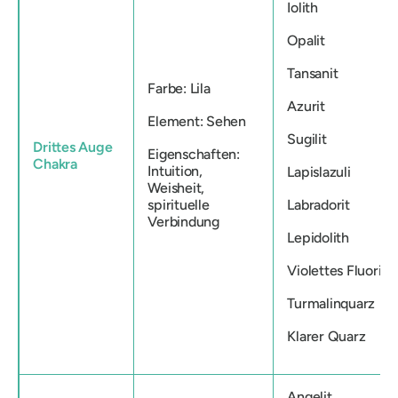
Iolith
Opalit
Tansanit
Farbe: Lila
Azurit
Element: Sehen
Sugilit
Drittes Auge
Eigenschaften:
Chakra
Intuition,
Lapislazuli
Weisheit,
spirituelle
Labradorit
Verbindung
Lepidolith
Violettes Fluorit
Turmalinquarz
Klarer Quarz
Angelit