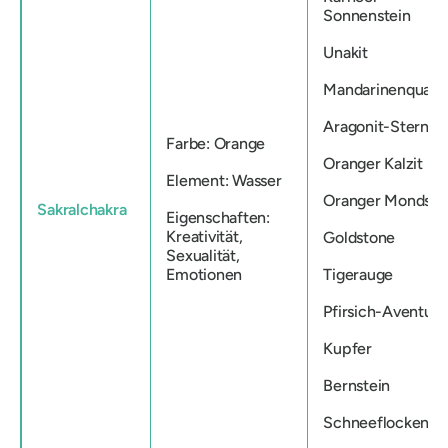
Sonnenstein
Unakit
Mandarinenquarz
Aragonit-Sternha
Farbe: Orange
Oranger Kalzit
Element: Wasser
Oranger Mondste
Sakralchakra
Eigenschaften:
Kreativität,
Goldstone
Sexualität,
Emotionen
Tigerauge
Pfirsich-Aventuri
Kupfer
Bernstein
Schneeflockenobs