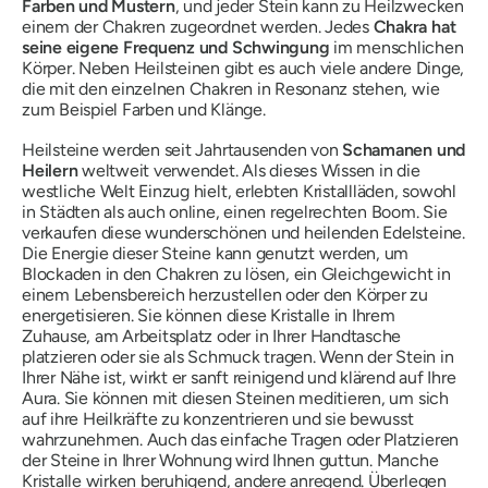
Farben und Mustern
, und jeder Stein kann zu Heilzwecken
einem der Chakren zugeordnet werden. Jedes
Chakra hat
seine eigene Frequenz und Schwingung
im menschlichen
Körper. Neben Heilsteinen gibt es auch viele andere Dinge,
die mit den einzelnen Chakren in Resonanz stehen, wie
zum Beispiel Farben und Klänge.
Heilsteine ​​werden seit Jahrtausenden von
Schamanen
und
Heilern
weltweit verwendet. Als dieses Wissen in die
westliche Welt Einzug hielt, erlebten Kristallläden, sowohl
in Städten als auch online, einen regelrechten Boom. Sie
verkaufen diese wunderschönen und heilenden Edelsteine.
Die Energie dieser Steine ​​kann genutzt werden, um
Blockaden in den Chakren zu lösen, ein Gleichgewicht in
einem Lebensbereich herzustellen oder den Körper zu
energetisieren. Sie können diese Kristalle in Ihrem
Zuhause, am Arbeitsplatz oder in Ihrer Handtasche
platzieren oder sie als Schmuck tragen. Wenn der Stein in
Ihrer Nähe ist, wirkt er sanft reinigend und klärend auf Ihre
Aura. Sie können mit diesen Steinen meditieren, um sich
auf ihre Heilkräfte zu konzentrieren und sie bewusst
wahrzunehmen. Auch das einfache Tragen oder Platzieren
der Steine ​​in Ihrer Wohnung wird Ihnen guttun. Manche
Kristalle wirken beruhigend, andere anregend. Überlegen