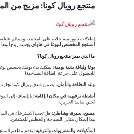
منتجع رويال كونا: مزيج من المرح
إطلالات بانورامية خلابة على المحيط، ونسائم عليلة،
المنتجع المخصص لليوغا في هاواي
يجسد روح ألوها ب
ما الذي يميز منتجع رويال كونا؟
يوغا ولياقة بدنية يومية:
يمكنك بدء يومك بحصص يوغا يوم
للحصول على جرعة الطاقة الصباحية!
وعد النظافة والأمان:
يضمن فندق رويال كونا تجارب نظيفة وآمنة من خلال برنامج ean
أنشطة ترفيهية في مكان الإقامة:
بالإضافة إلى اليو
يُحيي تقاليد الجزيرة.
مسبح، بحيرة، وشاطئ:
هل تحب الاسترخاء في الماء
هذا المكان مثالي للسباحة والغطس للمبتدئين.
المأكولات والمشروبات والترفيه:
يقدم مطعم المنتجع