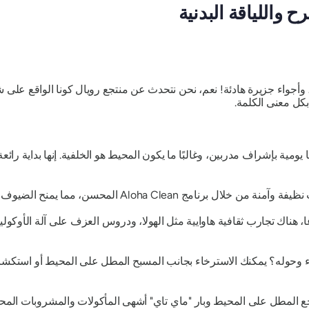
 واللياقة البدنية
 وأجواء جزيرة هادئة! نعم، نحن نتحدث عن منتجع رويال كونا الواقع على شا
كل معنى الكلمة.
ية بإشراف مدربين، وغالبًا ما يكون المحيط هو الخلفية. إنها بداية رائعة
Aloha Cl المحسن، مما يمنح الضيوف راحة البال أثناء إقامتهم.
غا، هناك تجارب ثقافية هاوايية مثل الهولا، ودروس العزف على آلة الأوكول
 وحوله؟ يمكنك الاسترخاء بجانب المسبح المطل على المحيط أو استكشاف 
 المطل على المحيط وبار "ماي تاي" أشهى المأكولات والمشروبات المح