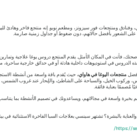
وفنادق ومنتجعات فور سيزونز، ومطعم نوبو. إنه منتجع فاخر وهادئ لليوغ
على الشعور بأفضل حالاتهم، دون ضغوط أو جداول زمنية صارمة.
حتك، فأنت في المكان الأمثل. يقدم المنتجع دروس يوغا علاجية وتماري
ذه الدروس في استوديوهات داخلية هادئة أو في حدائق خارجية ساحرة، مما 
أفضل
منتجعات اليوغا في هاواي،
حيث يُقدم باقة واسعة من أنشطة الاستج
لغطس، وركوب الخيل، والسباحة على الشاطئ، والإبحار عند غروب الشمس، 
ًا مُصممًا بعناية فائقة.
بخبرة واسعة في مجالاتهم، ويساعدونك في تصميم الأنشطة بما يتناسب مع 
لعناية بالبشرة؟ تشتهر سينسي بعلاجات السبا الفاخرة الاستثنائية في بي
https://se