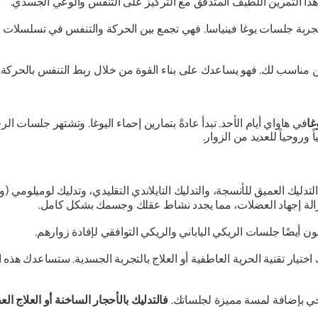
 هذا التمرين اللطيف المتدفق مع التركيز على التنفس والوعي الجسدي.
بتجربة جلسات يوغا فينياسا. فهي تجمع بين الحركة والتنفس في تسلسلات 
مرين مناسب لك. فهو يساعدك على بناء القوة من خلال ربط التنفس بالحركة.
غا
في هاواي أيام الأحد. تبدأ عادةً بتمارين إحماء اليوغا. وتشتهر جلسات ال
 وروحياً للعديد من الزوار.
لتدليك العميق للأنسجة، والتدليك التايلاندي التقليدي، وتدليك لوميلومي (و
زالة إجهاد العضلات، مما يجدد نشاط عقلك وجسمك بشكل كامل.
ون أيضًا جلسات الريكي الياباني والريكي التوافقي لإفادة زوارهم.
ك اختيار تقنية الحرية العاطفية أو العلاج بالتجربة الجسدية. ستساعدك هذه 
صحي بإضافة لمسة مميزة لجلساتك.
فالتدليك بالأحجار الساخنة أو العلاج ا