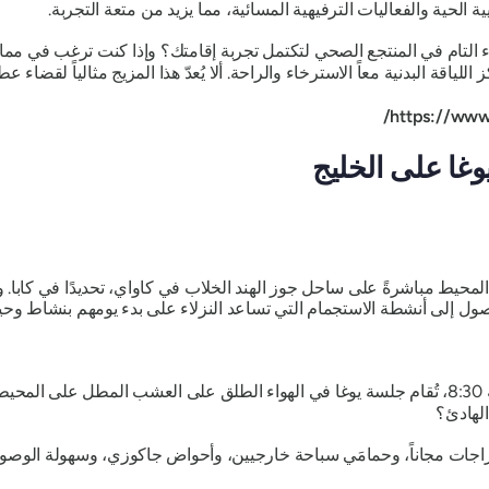
ة الحية والفعاليات الترفيهية المسائية، مما يزيد من متعة التجربة.
خاء التام في المنتجع الصحي لتكتمل تجربة إقامتك؟ وإذا كنت ترغب في مما
ياقة البدنية معاً الاسترخاء والراحة. ألا يُعدّ هذا المزيج مثالياً لقضاء عط
غا على الخليج
لمحيط مباشرةً على ساحل جوز الهند الخلاب في كاواي، تحديدًا في كابا. وي
ل إلى أنشطة الاستجمام التي تساعد النزلاء على بدء يومهم بنشاط وحيو
كل صباح في تمام الساعة 8:30، تُقام جلسة يوغا في الهواء الطلق على العشب المطل ع
الهادئ؟
لدراجات مجاناً، وحمامَي سباحة خارجيين، وأحواض جاكوزي، وسهولة الوص