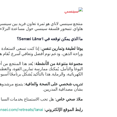
منتجع سينسي لاناي هو ثمرة تعاون فريد بين سينسي، 
هاواي. تتمحور فلسفة سينسي حول مساعدة النزلاء 
ما الذي يمكن توقعه في Sensei Lānaʻi؟
يوغا لطيفة وتمارين تنفس:
إذا كنت تسعى لاستعادة ص
وراحة الذهن، ودعم نوم أفضل وتعافي أسرع. تُقام ه
مجموعة متنوعة من الأنشطة:
يُعد هذا المنتجع من 
اليوغا والتأمل، يُمكنك ممارسة تمارين القوة، وا
الكهربائية، والرماية. هذا بالتأكيد يُشكل برنامجًا أسبوعي
تدريب شخصي على الصحة والعافية:
يتمتع مرشدوهم 
بشأن مصداقية المدربين.
ملاذ صحي خاص:
هل تحب الاستمتاع بخدمات السبا وا
رابط الموقع الإلكتروني:
nsei.com/retreats/lanai/