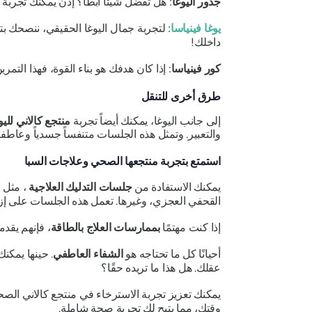
جذور اليوغا
: هل تفضل شيئًا أبطأ؟ إذن يمكنك تجربة
يوغا فينياسا
: لتجربة جمال اليوغا الحقيقي، ننصحك 
داخلك!
كور فينياسا
: إذا كان هدفك هو بناء القوة، فهذا الت
طرق أخرى للتنقل
إلى جانب اليوغا، يمكنك أيضاً تجربة
منتجع كالاني لليو
والتعبير. وتمثل هذه الجلسات متنفساً جسدياً وعاطفياً
استمتع بتجربة منتجعها الصحي وعلاجات السبا
يمكنك الاستفادة من
جلسات التدليك العلاجية
، مثل ا
القحفي العجزي، وغيرها. تعمل هذه الجلسات على إ
إذا كنت مهتمًا
بممارسات العلاج بالطاقة
، فإنهم يقدم
أحيانًا كل ما تحتاجه هو
الشفاء العاطفي
. حينها يمكن
عقلك. هل هذا ما تريده حقًا؟
يمكنك تعزيز تجربة الاسترخاء في منتجع كالاني ال
وقتك، مما يتيح لك تجربة صحة شاملة.