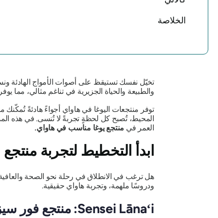
الخلاصة
تخيّل نفسك تستيقظ على أصوات الأمواج الهادئة ونسي
والطبيعة والحياة الجزيرية في تناغم مثالي، مما يوفر لك
توفر منتجعات اليوغا في هاواي أجواءً هادئةً تُمكّن
المحيط، تُصبح كل لحظةٍ تجربةً لا تُنسى. في هذه ا
العمر في
منتجع يوغا مناسب في هاواي.
ابدأ التخطيط لتجربة منتجع 
هل ترغب في الانطلاق في رحلة نحو الصحة والعافية 
ودروسًا ملهمة، وتجربة هاواي حقيقية.
Sensei Lānaʻi: منتجع فور سيزونز