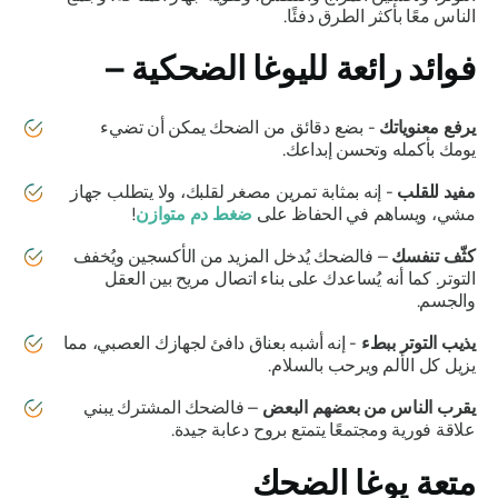
الناس معًا بأكثر الطرق دفئًا.
فوائد رائعة لليوغا الضحكية –
يرفع معنوياتك
- بضع دقائق من الضحك يمكن أن تضيء
يومك بأكمله وتحسن إبداعك.
مفيد للقلب
- إنه بمثابة تمرين مصغر لقلبك، ولا يتطلب جهاز
مشي، ويساهم في الحفاظ على
ضغط دم متوازن
!
كثّف تنفسك
– فالضحك يُدخل المزيد من الأكسجين ويُخفف
التوتر. كما أنه يُساعدك على بناء اتصال مريح بين العقل
والجسم.
يذيب التوتر ببطء
- إنه أشبه بعناق دافئ لجهازك العصبي، مما
يزيل كل الألم ويرحب بالسلام.
يقرب الناس من بعضهم البعض
– فالضحك المشترك يبني
علاقة فورية ومجتمعًا يتمتع بروح دعابة جيدة.
متعة يوغا الضحك