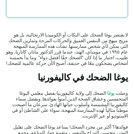
لا يقتصر يوغا الضحك على النكات أو الكوميديا ​​الارتجالية، بل هو
مزيج مبهج من التنفس العميق والحركات المرحة وتمارين الضحك
التي يمكن لأي شخص ممارستها. نشأت هذه الممارسة المبهجة
عام ١٩٩٥ في مومباي، الهند، عندما قرر الدكتور مادان كاتاريا، وهو
طبيب، اختبار ما إذا كان
"الضحك حقًا أفضل دواء".
وما بدأ بخمسة
أشخاص يضحكون معًا في حديقة، أصبح الآن حركة عالمية للضحك!
يوغا الضحك في كاليفورنيا
وصلت
يوغا
الضحك إلى ولاية كاليفورنيا بفضل معلمي اليوغا
المتحمسين وعشاق الصحة الذين آمنوا بفوائدها. وبفضل سماء
كاليفورنيا المشمسة وأسلوب حياتها الهادئ، سرعان ما أصبحت
موطناً مثالياً لهذه الممارسة المبهجة، سواء على الشاطئ أو في
الاستوديو أو عبر الإنترنت.
فوائدها؟
أكثر من مجرد الضحك! يساعد يوغا الضحك على تقليل
التوتر، وتحسين المزاج والتنفس، وتقوية جهاز المناعة، وجمع