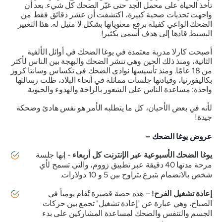
تأخذ الحياة على محمل الجد حتى غيّر الضحك كل شيء. بعد أن
واجهت تحديات صحية كبيرة، اكتشفت أن عشر دقائق فقط من
الضحك الواعي كفيلة برفع معنوياتها بشكل لا مثيل له. هذا التغيير
البسيط قادها إلى هدف أسمى بكثير!
أصبحت كارلا مدربة معتمدة في يوغا الضحك في أوائل الألفية
الثانية، ومنذ ذلك الحين وهي تنشر الضحك والبهجة بين الناس لأكثر
من 18 عامًا. ومنذ تأسيسها نوادي الضحك في تكساس وسانتا كروز
بكاليفورنيا، وقيادتها جلسات مماثلة في أنحاء البلاد، ظلت رسالتها
واحدة: مساعدة الناس على الشعور بالراحة والهدوء والحيوية.
لأنه في بعض الأحيان، كل ما يتطلبه الأمر هو نفس هادئ وضحكة
جيدة!
عروض يوغا الضحك –
يوغا الضحك الأسبوعية عبر الإنترنت كل أربعاء
- إنها جلسة
مرحة مدتها 40 دقيقة عبر تطبيق زووم، والتي تسمح لأي
شخص بالانضمام بتبرع يتراوح بين 5 و 10 دولارات.
إعادة تشغيل الفرح!
– هذه حصة قصيرة تُقام يومياً في
الصباح، وهي عبارة عن
"إعادة تشغيل"
تجمع بين حركات
الجسم والتنفس والضحك لمساعدة المشاركين على بدء