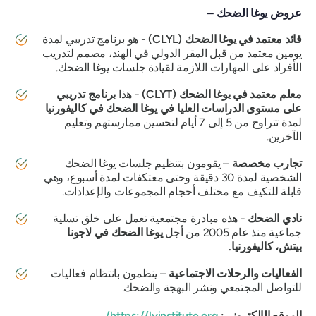
عروض يوغا الضحك –
قائد معتمد في يوغا الضحك (CLYL)
- هو برنامج تدريبي لمدة
يومين معتمد من قبل المقر الدولي في الهند، مصمم لتدريب
الأفراد على المهارات اللازمة لقيادة جلسات يوغا الضحك.
معلم معتمد في يوغا الضحك (CLYT)
- هذا
برنامج تدريبي
على مستوى الدراسات العليا في يوغا الضحك في كاليفورنيا
لمدة تتراوح من 5 إلى 7 أيام لتحسين ممارستهم وتعليم
الآخرين.
تجارب مخصصة
– يقومون بتنظيم جلسات يوغا الضحك
الشخصية لمدة 30 دقيقة وحتى معتكفات لمدة أسبوع، وهي
قابلة للتكيف مع مختلف أحجام المجموعات والإعدادات.
نادي الضحك
- هذه مبادرة مجتمعية تعمل على خلق تسلية
جماعية منذ عام 2005 من أجل
يوغا الضحك في لاجونا
بيتش، كاليفورنيا.
الفعاليات والرحلات الاجتماعية
– ينظمون بانتظام فعاليات
للتواصل المجتمعي ونشر البهجة والضحك.
الموقع الإلكتروني:
https://lyinstitute.org/