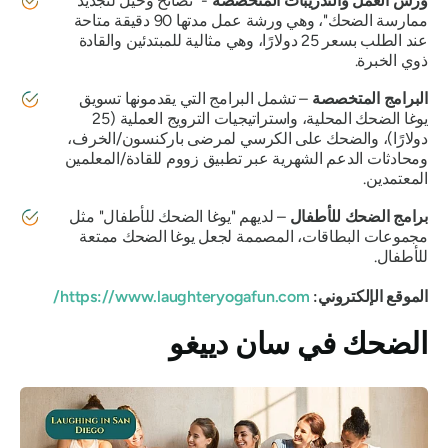
ورش العمل والتدريبات المتخصصة
- "نصائح وحيل لتجديد
ممارسة الضحك"، وهي ورشة عمل مدتها 90 دقيقة متاحة
عند الطلب بسعر 25 دولارًا، وهي مثالية للمبتدئين والقادة
ذوي الخبرة.
البرامج المتخصصة
– تشمل البرامج التي يقدمونها تسويق
يوغا الضحك المحلية، واستراتيجيات الترويج العملية (25
دولارًا)، والضحك على الكرسي لمرضى باركنسون/الخرف،
ومحادثات الدعم الشهرية عبر تطبيق زووم للقادة/المعلمين
المعتمدين.
برامج الضحك للأطفال
– لديهم
"يوغا الضحك للأطفال"
مثل
مجموعات البطاقات، المصممة لجعل يوغا الضحك ممتعة
للأطفال.
الموقع الإلكتروني:
https://www.laughteryogafun.com/
الضحك في سان دييغو