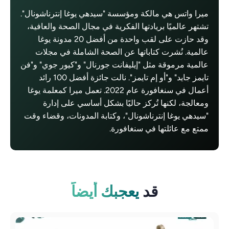
ميرا واتس هي مالكة ومؤسسة "سيدهي يوغا إنترناشونال".
تشتهر عالميًا بريادتها الفكرية في مجال الصحة والعافية،
وقد حازت على لقب واحدة من أفضل 20 مدونة يوغا
عالمية. نُشرت كتاباتها عن الصحة الشاملة في مجلات
عالمية مرموقة مثل "إيليفانت جورنال" و"كيور جوي" و"فن
تايمز جايد" و"أو إم تايمز". نالت جائزة أفضل 100 رائد
أعمال في سنغافورة عام 2022. تعمل ميرا كمعلمة يوغا
ومعالجة، لكنها تُركز حاليًا بشكل أساسي على إدارة
"سيدهي يوغا إنترناشونال"، وكتابة المدونات، وقضاء وقت
ممتع مع عائلتها في سنغافورة.
قد
يعجبك أيضاً