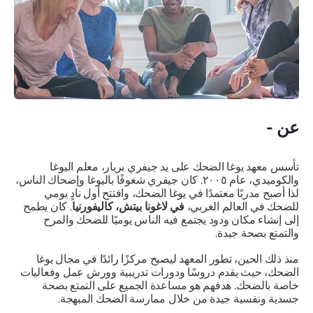
عن -
تأسس معهد يوغا الضحك على يد جيفري بريار، معلم اليوغا
والكوميدي، عام ٢٠٠٥. كان جيفري شغوفًا باليوغا وإضحاك الناس،
لذا أصبح مدربًا معتمدًا في يوغا الضحك، وافتتح أول نادٍ يومي
للضحك في العالم الغربي،
في لاغونا بيتش، كاليفورنيا
. كان يطمح
إلى إنشاء مكان ودود يجتمع فيه الناس يوميًا للضحك والمرح
والتمتع بصحة جيدة.
منذ ذلك الحين، تطور المعهد ليصبح مركزًا رائدًا في مجال يوغا
الضحك، حيث يقدم دروسًا ودورات تدريبية وورش عمل وفعاليات
خاصة بالضحك. هدفهم هو مساعدة الجميع على التمتع بصحة
جسدية ونفسية جيدة من خلال ممارسة الضحك المبهجة.