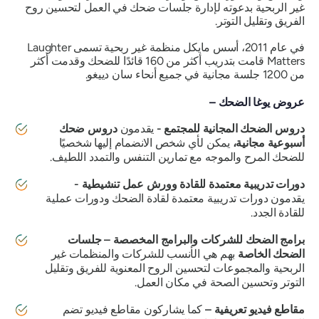
غير الربحية بدعوته لإدارة جلسات ضحك في العمل لتحسين روح
الفريق وتقليل التوتر.
في عام 2011، أسس مايكل منظمة غير ربحية تسمى Laughter
Matters قامت بتدريب أكثر من 160 قائدًا للضحك وقدمت أكثر
من 1200 جلسة مجانية في جميع أنحاء سان دييغو.
عروض يوغا الضحك –
دروس الضحك المجانية للمجتمع
-
يقدمون
دروس ضحك
أسبوعية مجانية،
يمكن لأي شخص الانضمام إليها شخصيًا
للضحك المرح والموجه مع تمارين التنفس والتمدد اللطيف.
دورات تدريبية معتمدة للقادة وورش عمل تنشيطية -
يقدمون دورات تدريبية معتمدة لقادة الضحك ودورات عملية
للقادة الجدد.
برامج الضحك للشركات والبرامج المخصصة –
جلسات
الضحك الخاصة
بهم هي الأنسب للشركات والمنظمات غير
الربحية والمجموعات لتحسين الروح المعنوية للفريق وتقليل
التوتر وتحسين الصحة في مكان العمل.
مقاطع فيديو تعريفية –
كما يشاركون مقاطع فيديو تضم