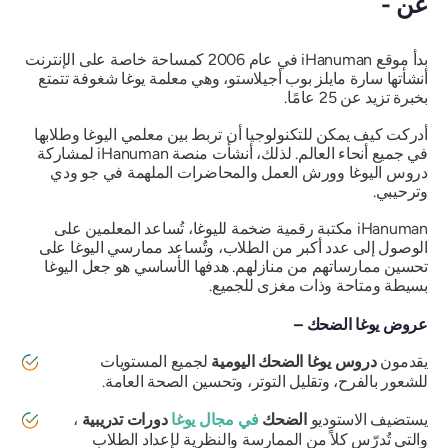
عن -
بدأ موقع iHanuman في عام 2006 كمساحة خاصة على الإنترنت
أنشأتها سارة مايلز بوب أجيلاستو، وهي معلمة يوغا شغوفة تتمتع
بخبرة تزيد عن 25 عامًا.
أدركت كيف يمكن للتكنولوجيا أن تربط بين معلمي اليوغا وطلابها
في جميع أنحاء العالم. لذلك، أنشأت منصة iHanuman لمشاركة
دروس اليوغا وورش العمل والمحاضرات الملهمة في جو ودي
وترحيبي.
iHanuman مكتبة رقمية ضخمة لليوغا، تُساعد المعلمين على
الوصول إلى عدد أكبر من الطلاب، وتُساعد ممارسي اليوغا على
تحسين ممارساتهم من منازلهم. هدفها الأساسي هو جعل اليوغا
بسيطة ومتاحة وذات مغزى للجميع.
عروض يوغا الضحك –
يقدمون
دروس يوغا الضحك اليومية
لجميع المستويات
للشعور بالفرح، وتقليل التوتر، وتحسين الصحة العامة.
يستضيف الاستوديو
الضحك
في مجال يوغا
دورات تدريبية
،
والتي تُدرّس كلاً من الممارسة والنظرية لإعداد الطلاب