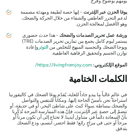
يومهم بوضوح وفرح.
يوغا الحزن عبر الإنترنت
- إنها حصة لطيفة ومهدئة مصممة
لدعم التحرر العاطفي والشفاء من خلال الحركة والضحك،
وهو الأفضل لمعالجة الحزن.
ورشة عمل تحرير الصدمات والضحك
- هذا حدث حضوري
يستمر ليوم كامل يجمع بين تمارين تحرير الصدمات (TRE)
ويوجا الضحك والتجسيد المبهج للتخلص من
التوتر
وإعادة
توازن الجسم ولتحقيق الرفاهية العاطفية.
الموقع الإلكتروني:
https://livingfromjoy.com/
الكلمات الختامية
في عالمٍ غالباً ما يبدو جاداً للغاية، يُقدّم يوغا الضحك في كاليفورنيا
استراحةً نحن بأمسّ الحاجة إليها، ومكاناً للتنفس والتواصل
والضحك ببساطة
.
سواءً كنتَ على شاطئ البحر، أو في حديقة، أو
تنضمّ إلى حصةٍ عبر الإنترنت، فإنّ هذه الممارسة المرحة تُذكّرنا
بأنّ السعادة دائماً في متناول أيدينا. لا تحتاج إلى أن تكون مرناً أو
مرحاً أو حتى في مزاجٍ رائع! فقط احضر، ابتسم، ودع الضحك
يتدفق.