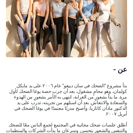
عن -
بدأ مشروع "الضحك في سان دييغو" عام ٢٠٠٦ على يد مايكل
كولمان، وهو محامٍ مشغول، بعد أن جرب حصة يوغا الضحك لأول
مرة. ما بدأ بشعورٍ من الغرابة، انتهى به الأمر بشعورٍ من الهدوء
والسعادة والانتعاش. بعد أن استلهم من تجربته، تدرب على يد
الدكتور مادان كاتاريا، وأصبح مدربًا معتمدًا في يوغا الضحك في
أبريل ٢٠٠٧.
أطلق جلسات ضحك مجانية في المجتمع لجمع الناس معًا للضحك
والتنفس والشعور بتحسن. وسرعان ما بدأت الشركات والمنظمات