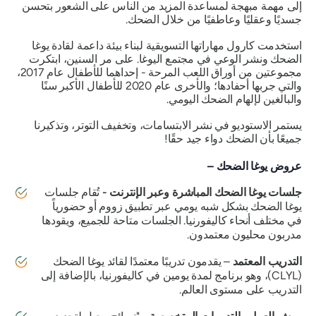
إلى مهمة مبهجة لمساعدة المزيد من الناس على الشعور بتحسن
جسديًا وعقليًا وعاطفيًا من خلال الضحك.
استخدمت كارول مهاراتها التسويقية لبناء بيئة داعمة لقادة يوغا
الضحك ونشر الوعي في مجتمع اليوغا. على مر السنين، ابتكرت
مجموعتين من أوراق اللعب المرحة - إحداهما للأطفال عام 2017،
والتي جربها أحفادها؛ والأخرى عام 2020 للأطفال الأكبر سنًا
والبالغين لإلهام الضحك اليومي.
يستمر الاستوديو في نشر الابتسامات، وتخفيف التوتر، وتذكيرنا
جميعًا
بأن الضحك دواء جيد حقًا!
عروض يوغا الضحك –
جلسات يوغا الضحك المباشرة وعبر الإنترنت -
تُقام جلسات
يوغا الضحك بشكل شبه يومي عبر تطبيق زووم أو حضورياً
في مختلف أنحاء كاليفورنيا. الجلسات متاحة للجميع، ويقودها
مدربون محليون معتمدون.
التدريب المعتمد
– يقدمون تدريبًا معتمدًا لقائد يوغا الضحك
(CLYL)، وهو برنامج لمدة يومين في كاليفورنيا، بالإضافة إلى
التدريب على مستوى العالم.