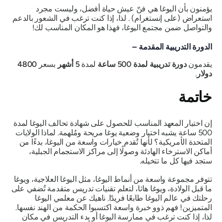
يؤمنون بأن اليوغا هي فنّ عيش حياة أفضل، وليست مجرد
استعراض
(على إنستغرام)
. لذا، إذا كنت ترغب في الشعور بالدعم
والتواصل ضمن مجتمع اليوغا، فهذا هو المكان المناسب لك!
الدورة التدريبية المقدمة –
يقدمون
دورة تدريبية لمدة 500 ساعة
لمدة
5 أشهر
بسعر
4800
دولار
.
خاتمة
إن اختيار المعهد المناسب للحصول على شهادة تحالف اليوغا لمدة
500 ساعة يشبه اختيار وضعية يوغا مريحة ومُلهمة.
لماذا الولايات
المتحدة الأمريكية؟
لأنها تُقدم خيارات واسعة من اليوغا، بدءًا من
أماكن الاسترخاء الهادئة وصولًا إلى مراكز الاستجمام الجبلية،
ستجد فيها كل ما تتخيله.
تتوفر مجموعة واسعة من أنماط اليوغا، مثل اليوغا العلاجية، ويوغا
ما قبل الولادة، ويوغا هاثا، لتعلم تقنيات تدريس متقدمة تُضفي على
رحلتك في عالم اليوغا طابعًا فريدًا. ناهيك عن معلمي اليوغا
المتميزين! فهم ذوو خبرة واسعة اكتسبوا الحكمة من الهند نفسها.
لذا، إذا كنت ترغب في ممارسة اليوغا أو بدء التدريس في مكان