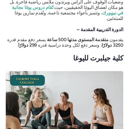
وضعيات الوقوف على الرأس ويرتدون ملابس رياضية فاخرة. بل
هو مكان لعشاق اليوغا الحقيقيين، حيث
تُقام دروس يوغا مجانية
في نيويورك
، وتتميز بأجواء مجتمعية داعمة، وتُقدم تمارين يوغا
للمبتدئين.
الدورة التدريبية المقدمة –
يقدمون
متقدمة المستوى مدتها 500 ساعة
بسعر دفع مقدم قدره
3250 دولارًا
، وسعر دفع لكل وحدة دراسية قدره
299 دولارًا
.
كلية جيلبرت لليوغا