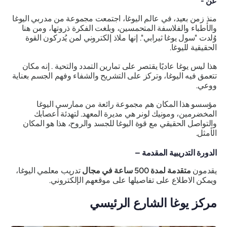
عن -
منذ زمن بعيد، في عالم اليوغا، اجتمعت مجموعة من مدربي اليوغا
والأطباء والفلاسفة المتحمسين، وبلغت الفكرة
ذروتها
، ومن هنا
وُلدت "سول يوغا ثيرابي". إنها ملاذ إلكتروني لمن يُدركون القوة
الحقيقية لليوغا.
هذا ليس
يوغا عاديًا يقتصر على تمارين التمدد والتحية
. إنه مكان
تتعمق فيه اليوغا، وتركز على التشريح والشفاء وفهم الجسم بعناية
ووعي.
مؤسسو هذا المكان هم مجموعة رائعة من ممارسي اليوغا
المخضرمين، ومونيك لونر هي مديرة المعهد. لتهدئة أعصابك
والتواصل الحقيقي مع قوة اليوغا للجسد والروح، هذا هو المكان
الأمثل.
الدورة التدريبية المقدمة –
يقدمون
متقدمة لمدة 500 ساعة في مجال
تدريب معلمي اليوغا،
ويمكن الاطلاع على تفاصيلها على موقعهم الإلكتروني.
مركز يوغا الشارع الرئيسي