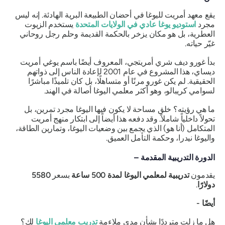
يقع معهد أمريت لليوغا في أحضان الطبيعة البرية الهادئة. إنه ليس
مجرد
استوديو يوغا عادي في الولايات المتحدة
يستخدم الزيوت
العطرية، بل هو مكان يزخر بالحكمة القديمة وحلم رجل روحاني
غيّر حياته.
بدأ غورو ديف شري أمريتجي، المعروف أيضًا باسم يوغي أمريت
ديساي، هذا المشروع في عام 2001 لإعادة الناس إلى ذواتهم
الحقيقية. لم يكن غورو مرنًا أو متساهلًا، بل كان تلميذًا مباشرًا
لسوامي كريبالو، وهو أكثر معلمي اليوغا أصالة في الهند.
ما هي رؤيته؟ خلق مساحة لا يكون فيها اليوغا مجرد تمرين، بل
تحولاً داخلياً شاملاً. وقد دفعه هذا أيضاً إلى ابتكار منهج أمريت
المتكامل (أنا هو) الذي يجمع بين وضعيات اليوغا، وتمارين الطاقة،
واليوغا نيدرا، وحكمة التأمل العميق.
الدورة التدريبية المقدمة –
يقدمون
تدريبية لمعلمي اليوغا لمدة 500 ساعة
بسعر
5580
دولارًا
.
أيضًا -
هل ما زلت مترددًا بشأن مدى ملاءمة
تدريب معلمي اليوغا
لك؟