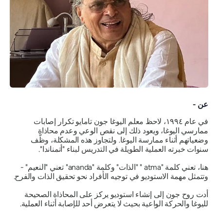
عن -
في عام ١٩٩٤، لاحظ معلم اليوغا جون تامايو تكرار إصابات
ممارسي اليوغا، ويعود ذلك إلى نقص الوعي وعدم محاذاة
وضعياتهم أثناء ممارسة اليوغا. ولتجاوز هذه المشكلة، وظّف
سنوات خبرته العملية الطويلة في التدريس لبناء "أتمناندا".
هنا، تعني كلمة "atma
" "الذات"
وكلمة "ananda" تعني
"النعيم"
-
وتتمثل مهمة الاستوديو في توجيه الأفراد نحو تحقيق الذات والفرح.
أدت روح جون إلى إنشاء استوديو يركز على المحاذاة الصحيحة
لليوغا والحركة الواعية بحيث لا يتعرض أحد للإصابة أثناء العملية.