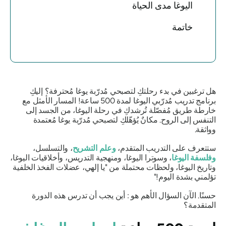
اليوغا مدى الحياة
خاتمة
هل ترغبين في بدء رحلتكِ لتصبحي مُدرّبة يوغا مُحترفة؟ إليكِ
برنامج تدريب مُدرّبي اليوغا لمدة 500 ساعة! المسار الأمثل مع
خارطة طريق مُفصّلة تُرشدكِ في رحلة اليوغا، من الجسد إلى
التنفس إلى الروح. مكانٌ يُؤهّلكِ لتصبحي مُدرّبة يوغا مُعتمدة
وواثقة.
ستتعرف على التدريب المتقدم،
وعلم التشريح
، والتسلسل،
وفلسفة اليوغا
، وسوترا اليوغا، ومنهجية التدريس، وأخلاقيات اليوغا،
وتاريخ اليوغا، ولحظات محتملة من "
يا إلهي،
عضلات الفخذ الخلفية
تؤلمني بشدة اليوم!"
حسنًا. الآن السؤال الأهم هو
:
أين يجب أن تدرس هذه الدورة
المتقدمة؟