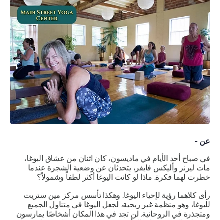
عن -
في صباح أحد الأيام في ماديسون، كان اثنان من عشاق اليوغا،
مات ليرنر وأليكس فايفر، يتحدثان عن وضعية الشجرة عندما
خطرت لهما فكرة.
ماذا لو كانت اليوغا أكثر لطفاً وشمولاً؟
رأى كلاهما رؤية لإحياء اليوغا. وهكذا تأسس مركز مين ستريت
لليوغا، وهو منظمة غير ربحية، لجعل اليوغا في متناول الجميع
ومتجذرة في الروحانية. لن تجد في هذا المكان أشخاصًا يمارسون