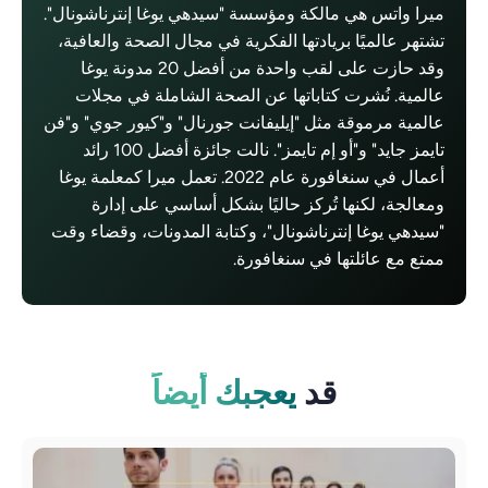
ميرا واتس هي مالكة ومؤسسة "سيدهي يوغا إنترناشونال".
تشتهر عالميًا بريادتها الفكرية في مجال الصحة والعافية،
وقد حازت على لقب واحدة من أفضل 20 مدونة يوغا
عالمية. نُشرت كتاباتها عن الصحة الشاملة في مجلات
عالمية مرموقة مثل "إيليفانت جورنال" و"كيور جوي" و"فن
تايمز جايد" و"أو إم تايمز". نالت جائزة أفضل 100 رائد
أعمال في سنغافورة عام 2022. تعمل ميرا كمعلمة يوغا
ومعالجة، لكنها تُركز حاليًا بشكل أساسي على إدارة
"سيدهي يوغا إنترناشونال"، وكتابة المدونات، وقضاء وقت
ممتع مع عائلتها في سنغافورة.
قد
يعجبك أيضاً