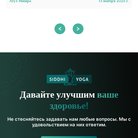
Атул Мишра
13 ноября 2025 г.
А
Давайте улучшим
ваше
здоровье!
Не стесняйтесь задавать нам любые вопросы. Мы с
удовольствием на них ответим.