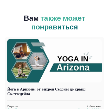
Вам
также может
понравиться
Йога в Аризоне: от вихрей Седоны до крыш
З
Скоттсдейла
р
Рецензент:
Обновлено:
Р