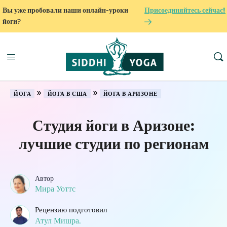
Вы уже пробовали наши онлайн-уроки
Присоединяйтесь сейчас!
йоги?
»
»
ЙОГА
ЙОГА В США
ЙОГА В АРИЗОНЕ
Студия йоги в Аризоне:
лучшие студии по регионам
Автор
Мира Уоттс
Рецензию подготовил
Атул Мишра.