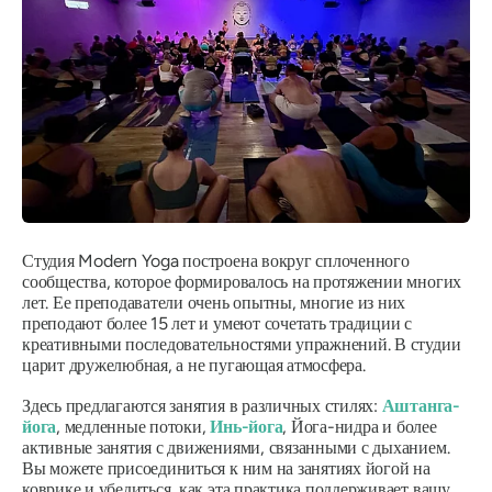
Студия Modern Yoga построена вокруг сплоченного
сообщества, которое формировалось на протяжении многих
лет. Ее преподаватели очень опытны, многие из них
преподают более 15 лет и умеют сочетать традиции с
креативными последовательностями упражнений. В студии
царит дружелюбная, а не пугающая атмосфера.
Здесь предлагаются занятия в различных стилях:
Аштанга-
йога
, медленные потоки,
Инь-йога
, Йога-нидра и более
активные занятия с движениями, связанными с дыханием.
Вы можете присоединиться к ним на занятиях йогой на
коврике и убедиться, как эта практика поддерживает вашу