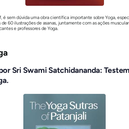
ff, é sem dúvida uma obra científica importante sobre Yoga, es
is de 60 ilustrações de asanas, juntamente com as ações muscular
icantes e professores de Yoga.
oga
i por Sri Swami Satchidananda: Teste
ga.