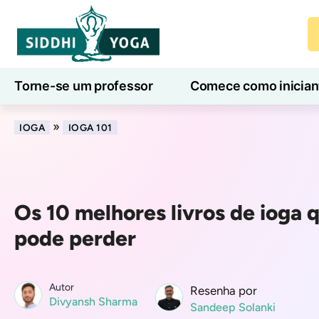
Torne-se um professor
Comece como inician
Aulas de ioga online
7 Dias de Bem-Estar
»
IOGA
IOGA 101
Os 10 melhores livros de ioga 
pode perder
Autor
Resenha por
Divyansh Sharma
Sandeep Solanki