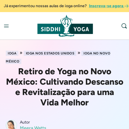
Já experimentou nossas aulas de ioga online?
Inscreva-se agora
»
»
IOGA
IOGA NOS ESTADOS UNIDOS
IOGA NO NOVO
MÉXICO
Retiro de Yoga no Novo
México: Cultivando Descanso
e Revitalização para uma
Vida Melhor
Autor
Meera Watts