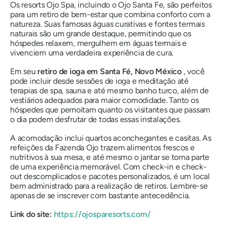
Os resorts Ojo Spa, incluindo o Ojo Santa Fe, são perfeitos
para um retiro de bem-estar que combina conforto com a
natureza. Suas famosas águas curativas e fontes termais
naturais são um grande destaque, permitindo que os
hóspedes relaxem, mergulhem em águas termais e
vivenciem uma verdadeira experiência de cura.
Em seu
retiro de ioga em Santa Fé, Novo México
, você
pode incluir desde sessões de ioga e meditação até
terapias de spa, sauna e até mesmo banho turco, além de
vestiários adequados para maior comodidade. Tanto os
hóspedes que pernoitam quanto os visitantes que passam
o dia podem desfrutar de todas essas instalações.
A acomodação inclui quartos aconchegantes e casitas. As
refeições da Fazenda Ojo trazem alimentos frescos e
nutritivos à sua mesa, e até mesmo o jantar se torna parte
de uma experiência memorável. Com check-in e check-
out descomplicados e pacotes personalizados, é um local
bem administrado para a realização de retiros. Lembre-se
apenas de se inscrever com bastante antecedência.
Link do site:
https://ojosparesorts.com/