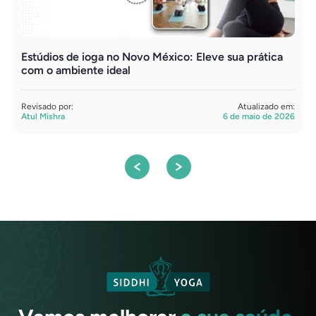
Estúdios de ioga no Novo México: Eleve sua prática
B
com o ambiente ideal
d
Revisado por:
Atualizado em:
R
Atul Mishra
6 de maio de 2026
A