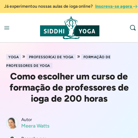
Já experimentou nossas aulas de ioga online?
Inscreva-se agora
»
»
YOGA
PROFESSOR(A) DE YOGA
FORMAÇÃO DE
PROFESSORES DE YOGA
Como escolher um curso de
formação de professores de
ioga de 200 horas
Autor
Meera Watts