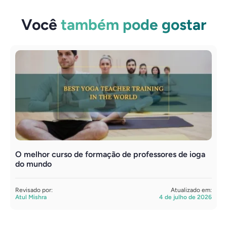
Você
também pode gostar
O melhor curso de formação de professores de ioga
F
do mundo
s
Revisado por:
Atualizado em:
R
Atul Mishra
4 de julho de 2026
S