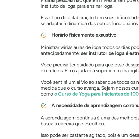
Muitas pessoas não querem investir tempo e d
instituto de ioga para ensinar ioga.
Esse tipo de colaboração tem suas dificuldad
se adaptar à dinâmica dos outros funcionári
Horário fisicamente exaustivo
Ministrar várias aulas de ioga todos os dias po
antecipadamente:
ser instrutor de ioga é est
Você precisa ter cuidado para que esse desgast
exercícios. Ela o ajudará a superar a rotina agi
Você sentirá um alívio ao saber que todos os 
medida que o curso avança. Sejam nossos cu
como
o Curso de Yoga para Iniciantes de 100
A necessidade de aprendizagem contín
A aprendizagem contínua é uma das melhores 
busca a carreira que escolheu.
Isso pode ser bastante agitado, pois é um de