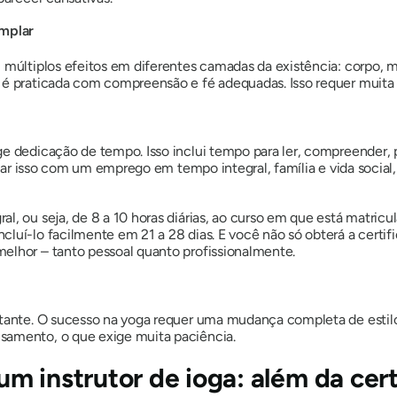
mplar
 múltiplos efeitos em diferentes camadas da existência: corpo, 
a é praticada com compreensão e fé adequadas. Isso requer muit
 dedicação de tempo. Isso inclui tempo para ler, compreender, pra
ciliar isso com um emprego em tempo integral, família e vida soc
l, ou seja, de 8 a 10 horas diárias, ao curso em que está matric
ncluí-lo facilmente em 21 a 28 dias. E você não só obterá a cert
elhor – tanto pessoal quanto profissionalmente.
stante. O sucesso na yoga requer uma mudança completa de estilo 
samento, o que exige muita paciência.
r um instrutor de ioga: além da ce