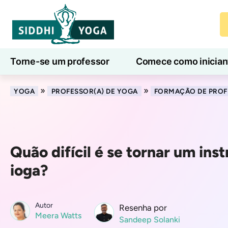
Torne-se um professor
Comece como inician
Aulas de ioga online
7 Dias de Bem-Estar
»
»
YOGA
PROFESSOR(A) DE YOGA
FORMAÇÃO DE PROF
Quão difícil é se tornar um inst
ioga?
Autor
Resenha por
Meera Watts
Sandeep Solanki