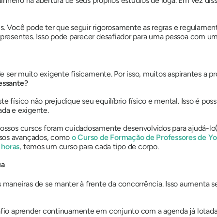
inheiro na abertura de seus próprios estúdios de ioga. Em vez di
es. Você pode ter que seguir rigorosamente as regras e regulamen
os presentes. Isso pode parecer desafiador para uma pessoa co
de ser muito exigente fisicamente. Por isso, muitos aspirantes a p
ressante?
e físico não prejudique seu equilíbrio físico e mental. Isso é poss
tada e exigente.
nossos cursos foram cuidadosamente desenvolvidos para ajudá-lo(a)
rsos avançados, como
o Curso de Formação de Professores de Yo
 horas
, temos um curso para cada tipo de corpo.
ua
maneiras de se manter à frente da concorrência. Isso aumenta
safio aprender continuamente em conjunto com a agenda já lotada 