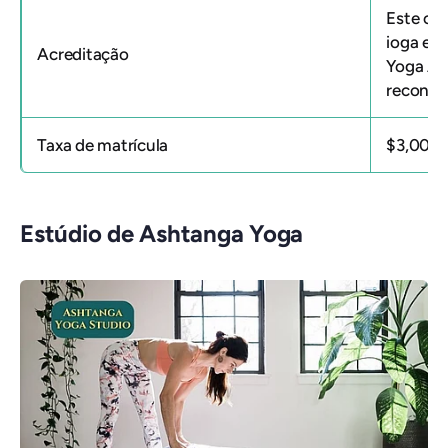
Este
cur
ioga em
Acreditação
Yoga All
reconhe
Taxa de matrícula
$3,000
Estúdio de Ashtanga Yoga