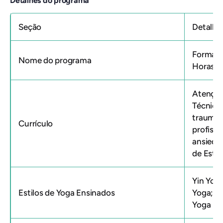
Detalhes do programa
Seção
Detalhe
Formaçã
Nome do programa
Horas
Atenção
Técnica
trauma;
Currículo
profissi
ansieda
de Estr
Yin Yog
Estilos de Yoga Ensinados
Yoga; V
Yoga na