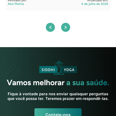
Revisado por:
Atualizado em:
R
Atul Mishra
4 de julho de 2026
S
Vamos melhorar
a sua saúde.
Fique à vontade para nos enviar quaisquer perguntas
que você possa ter. Teremos prazer em respondê-las.
Contate-nos