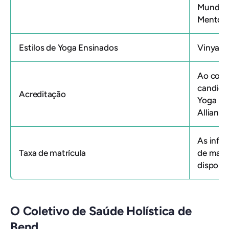
Mundo R
Mentor
Estilos de Yoga Ensinados
Vinyasa
Ao concl
candidat
Acreditação
Yoga Re
Alliance
As info
Taxa de matrícula
de matr
disponív
O Coletivo de Saúde Holística de
Bend