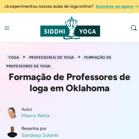
Já experimentou nossas aulas de ioga online?
Inscreva-se agora
»
»
YOGA
PROFESSOR(A) DE YOGA
FORMAÇÃO DE
PROFESSORES DE YOGA
Formação de Professores de
Ioga em Oklahoma
Autor
Meera Watts
Resenha por
Sandeep Solanki