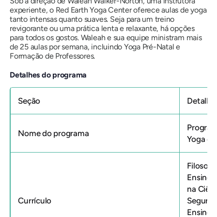
Sob a direção de Waleah Walker-Norton, uma instrutora
experiente, o Red Earth Yoga Center oferece aulas de yoga
tanto intensas quanto suaves. Seja para um treino
revigorante ou uma prática lenta e relaxante, há opções
para todos os gostos. Waleah e sua equipe ministram mais
de 25 aulas por semana, incluindo Yoga Pré-Natal e
Formação de Professores.
Detalhes do programa
Seção
Detalhe
Program
Nome do programa
Yoga de
Filosof
Ensino;
na Ciênc
Currículo
Seguranç
Ensino; 