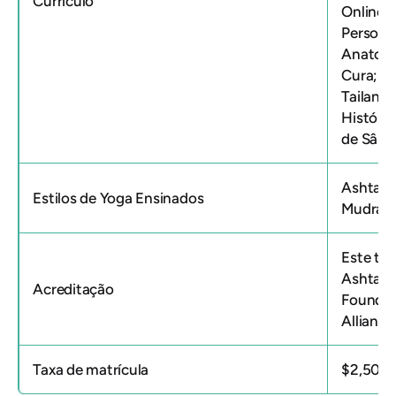
Currículo
Online 
Personal
Anatomia
Cura; C
Tailande
História
de Sâns
Ashtang
Estilos de Yoga Ensinados
Mudrás;
Este tr
Ashtang
Acreditação
Foundat
Alliance
Taxa de matrícula
$2,500