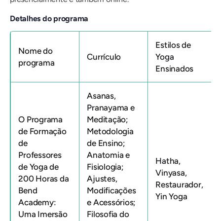
Detalhes do programa
Estilos de
Nome do
Currículo
Yoga
programa
Ensinados
Asanas,
Pranayama e
O Programa
Meditação;
de Formação
Metodologia
de
de Ensino;
Professores
Anatomia e
Hatha,
de Yoga de
Fisiologia;
Vinyasa,
200 Horas da
Ajustes,
Restaurador,
Bend
Modificações
Yin Yoga
Academy:
e Acessórios;
Uma Imersão
Filosofia do