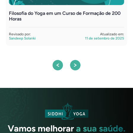
Filosofia do Yoga em um Curso de Formação de 200
O
Horas
d
s
Revisado por:
Atualizado em:
Sandeep Solanki
11 de setembro de 2025
R
A
Vamos melhorar
a sua saúde.