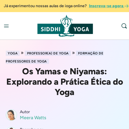
Já experimentou nossas aulas de ioga online?
Inscreva-se agora
»
»
YOGA
PROFESSOR(A) DE YOGA
FORMAÇÃO DE
PROFESSORES DE YOGA
Os Yamas e Niyamas:
Explorando a Prática Ética do
Yoga
Autor
Meera Watts