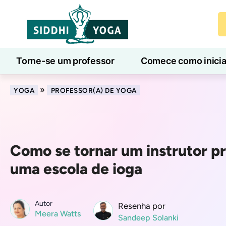
Torne-se um professor
Comece como inici
Aulas de ioga online
7 Dias de Bem-Estar
»
YOGA
PROFESSOR(A) DE YOGA
Como se tornar um instrutor pr
uma escola de ioga
Autor
Resenha por
Meera Watts
Sandeep Solanki