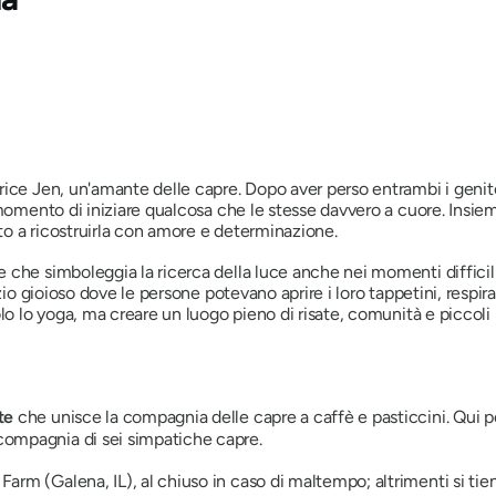
ice Jen, un'amante delle capre. Dopo aver perso entrambi i genitor
 momento di iniziare qualcosa che le stesse davvero a cuore. Insie
ato a ricostruirla con amore e determinazione.
che simboleggia la ricerca della luce anche nei momenti difficili.
zio gioioso dove le persone potevano aprire i loro tappetini, respi
olo lo yoga, ma creare un luogo pieno di risate, comunità e piccol
te
che unisce la compagnia delle capre a caffè e pasticcini. Qui po
 compagnia di sei simpatiche capre.
 Farm (Galena, IL), al chiuso in caso di maltempo; altrimenti si tien