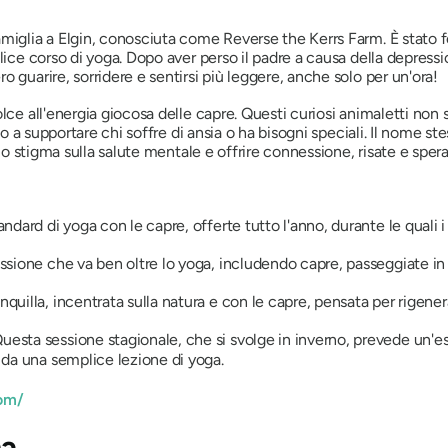
miglia a Elgin, conosciuta come Reverse the Kerrs Farm. È stato f
lice corso di yoga. Dopo aver perso il padre a causa della depress
 guarire, sorridere e sentirsi più leggere, anche solo per un'ora!
lce all'energia giocosa delle capre. Questi curiosi animaletti non 
no a supportare chi soffre di ansia o ha bisogni speciali. Il nome st
 lo stigma sulla salute mentale e offrire connessione, risate e sper
standard di yoga con le capre, offerte tutto l'anno, durante le quali
ssione che va ben oltre lo yoga, includendo capre, passeggiate in 
nquilla, incentrata sulla natura e con le capre, pensata per rigen
uesta sessione stagionale, che si svolge in inverno, prevede un'e
a da una semplice lezione di yoga.
om/
na