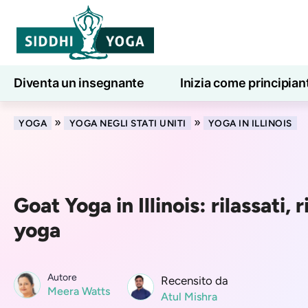
Diventa un insegnante
Inizia come principian
Lezioni di yoga online
7 giorni di benessere
»
»
YOGA
YOGA NEGLI STATI UNITI
YOGA IN ILLINOIS
Goat Yoga in Illinois: rilassati, r
yoga
Autore
Recensito da
Meera Watts
Atul Mishra