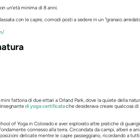
on un'età minima di 8 anni.
lassata con le capre, comodi posti a sedere in un "granaio arredato"
m/
natura
mini fattoria di due ettari a Orland Park, dove la quiete della natu
'insegnante
di yoga certificata
che desiderava creare qualcosa di 
ool of Yoga in Colorado e aver esplorato altre pratiche di guarig
ondamente connesso alla terra. Circondata da campi, alberi e animal
posizioni delicate mentre le capre passeggiano, ricordando a tutt