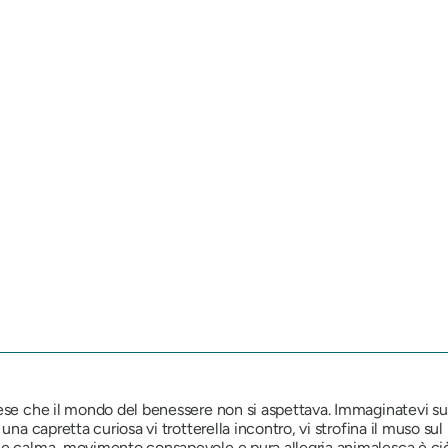
rese che il mondo del benessere non si aspettava. Immaginatevi su
una capretta curiosa vi trotterella incontro, vi strofina il muso sul 
ne calma, movimento consapevole e pura allegria animalesca è ci