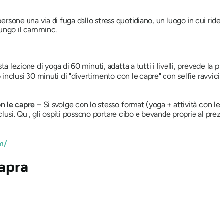
ersone una via di fuga dallo stress quotidiano, un luogo in cui rider
lungo il cammino.
ta lezione di yoga di 60 minuti, adatta a tutti i livelli, prevede la
inclusi 30 minuti di "divertimento con le capre" con selfie ravvici
on le capre –
Si svolge con lo stesso format (yoga + attività con le
usi. Qui, gli ospiti possono portare cibo e bevande proprie al prezz
m/
Capra