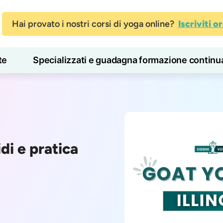
Hai provato i nostri corsi di yoga online?
Iscriviti o
te
Specializzati e guadagna formazione continu
Blog
Imparare
idi e pratica