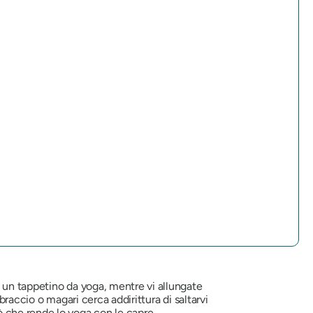
 un tappetino da yoga, mentre vi allungate
braccio o magari cerca addirittura di saltarvi
ò che rende lo yoga con le capre