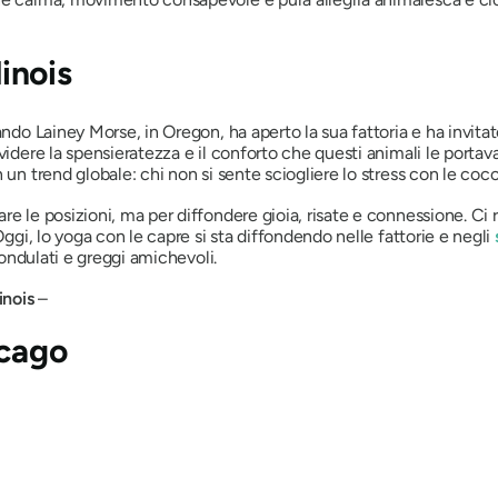
linois
ando Lainey Morse, in Oregon, ha aperto la sua fattoria e ha invita
videre la spensieratezza e il conforto che questi animali le portava
 un trend globale: chi non si sente sciogliere lo stress con le coc
re le posizioni, ma per diffondere gioia, risate e connessione. Ci 
Oggi, lo yoga con le capre si sta diffondendo nelle fattorie e negli
i ondulati e greggi amichevoli.
inois
–
icago