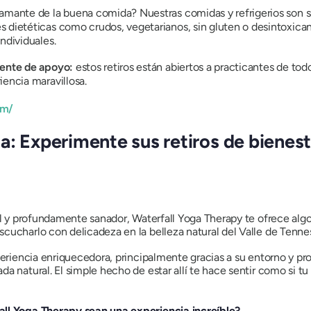
amante de la buena comida? Nuestras comidas y refrigerios son s
 dietéticas como crudos, vegetarianos, sin gluten o desintoxica
ndividuales.
iente de apoyo:
estos retiros están abiertos a practicantes de todo
iencia maravillosa.
om/
a: Experimente sus retiros de bienest
al y profundamente sanador, Waterfall Yoga Therapy te ofrece algo
cucharlo con delicadeza en la belleza natural del Valle de Tenne
periencia enriquecedora, principalmente gracias a su entorno y pro
a natural. El simple hecho de estar allí te hace sentir como si tu
all Yoga Therapy sean una experiencia increíble?