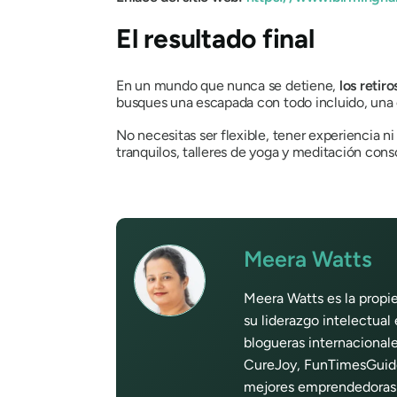
El resultado final
En un mundo que nunca se detiene,
los retir
busques una escapada con todo incluido, una ex
No necesitas ser flexible, tener experiencia ni
tranquilos, talleres de yoga y meditación con
Meera Watts
Meera Watts es la propi
su liderazgo intelectual
blogueras internacionale
CureJoy, FunTimesGuide,
mejores emprendedoras d