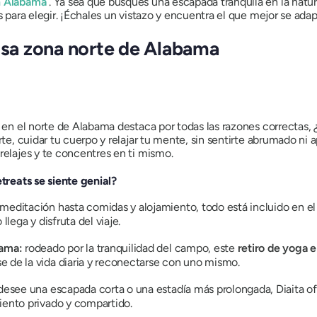
n Alabama
. Ya sea que busques una escapada tranquila en la natu
s para elegir. ¡Échales un vistazo y encuentra el que mejor se adapt
mosa zona norte de Alabama
s en el norte de Alabama destaca por todas las razones correctas, 
arte, cuidar tu cuerpo y relajar tu mente, sin sentirte abrumado n
relajes y te concentres en ti mismo.
etreats se siente genial?
editación hasta comidas y alojamiento, todo está incluido en el 
llega y disfruta del viaje.
bama:
rodeado por la tranquilidad del campo, este
retiro de yoga 
e de la vida diaria y reconectarse con uno mismo.
esee una escapada corta o una estadía más prolongada, Diaita ofr
iento privado y compartido.