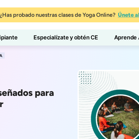
¿Has probado nuestras clases de Yoga Online?
Únete 
ipiante
Especialízate y obtén CE
Aprende 
A
señados para
r