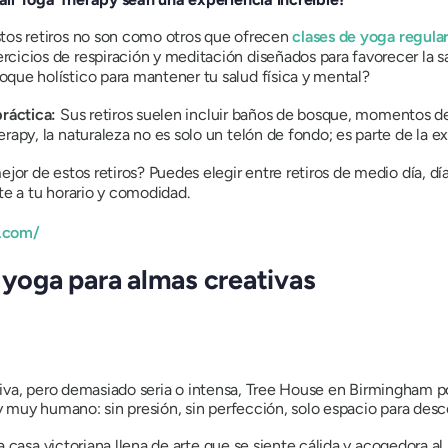
tos retiros no son como otros que ofrecen
clases de yoga regula
cios de respiración y meditación diseñados para favorecer la sanac
que holístico para mantener tu salud física y mental?
práctica:
Sus
retiros suelen incluir baños de bosque, momentos de 
rapy, la naturaleza no es solo un telón de fondo; es parte de la ex
ejor de estos retiros? Puedes elegir entre retiros de medio día, d
te a tu horario y comodidad.
c.com/
 yoga para almas creativas
ctiva, pero demasiado seria o intensa, Tree House en Birmingham pod
 y muy humano: sin presión, sin perfección, solo espacio para des
casa victoriana llena de arte que se siente cálida y acogedora al 