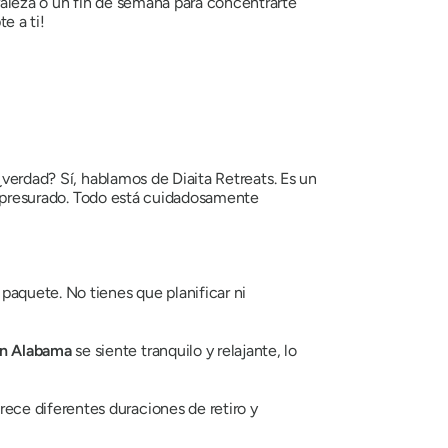
raleza o un fin de semana para concentrarte
e a ti!
¿verdad? Sí, hablamos de Diaita Retreats. Es un
i apresurado. Todo está cuidadosamente
paquete. No tienes que planificar ni
en Alabama
se siente tranquilo y relajante, lo
ece diferentes duraciones de retiro y