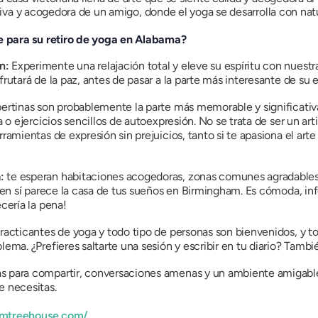
ativa y acogedora de un amigo, donde el yoga se desarrolla con natu
 para su retiro de yoga en Alabama?
ón:
Experimente una relajación total y eleve su espíritu con nuestr
rutará de la paz, antes de pasar a la parte más interesante de su e
ertinas son probablemente la parte más memorable y significativa 
 o ejercicios sencillos de autoexpresión. No se trata de ser un artis
rramientas de expresión sin prejuicios, tanto si te apasiona el a
a:
te esperan habitaciones acogedoras, zonas comunes agradables,
d en sí parece la casa de tus sueños en Birmingham. Es cómoda, in
cería la pena!
practicantes de yoga y todo tipo de personas son bienvenidos, y t
ema. ¿Prefieres saltarte una sesión y escribir en tu diario? Tambi
 para compartir, conversaciones amenas y un ambiente amigable fa
e necesitas.
amtreehouse.com/