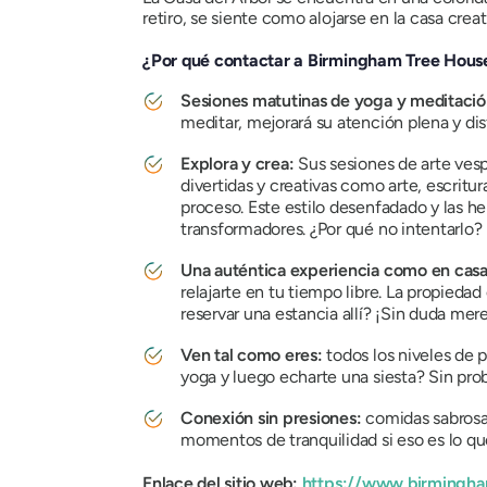
retiro, se siente como alojarse en la casa cre
¿Por qué contactar a Birmingham Tree House
Sesiones matutinas de yoga y meditaci
meditar, mejorará su atención plena y disf
Explora y crea:
Sus sesiones de arte vesp
divertidas y creativas como arte, escritura
proceso. Este estilo desenfadado y las he
transformadores. ¿Por qué no intentarlo?
Una auténtica experiencia como en cas
relajarte en tu tiempo libre. La propieda
reservar una estancia allí? ¡Sin duda mere
Ven tal como eres:
todos los niveles de 
yoga y luego echarte una siesta? Sin probl
Conexión sin presiones:
comidas sabrosas
momentos de tranquilidad si eso es lo qu
Enlace del sitio web:
https://www.birmingh