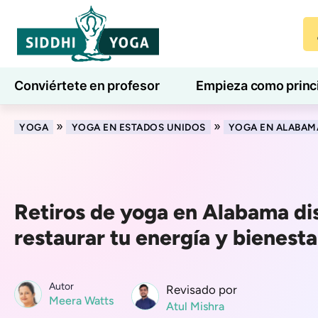
Conviértete en profesor
Empieza como princ
7 días de bienestar
Blog
Aprender
»
»
YOGA
YOGA EN ESTADOS UNIDOS
YOGA EN ALABAM
Retiros de yoga en Alabama di
restaurar tu energía y bienesta
Autor
Revisado por
Meera Watts
Atul Mishra