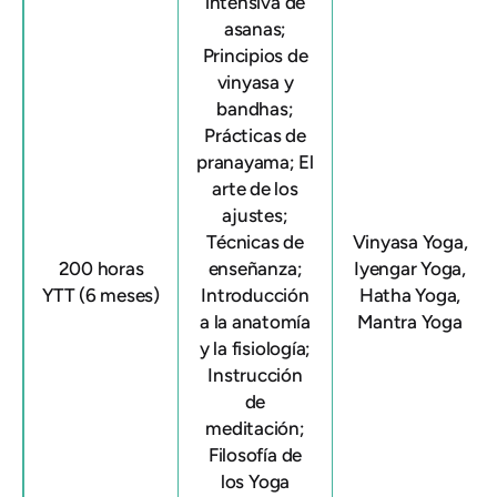
intensiva de
asanas;
Principios de
vinyasa y
bandhas;
Prácticas de
pranayama; El
arte de los
ajustes;
Técnicas de
Vinyasa Yoga,
200 horas
enseñanza;
Iyengar Yoga,
YTT (6 meses)
Introducción
Hatha Yoga,
a la anatomía
Mantra Yoga
y la fisiología;
Instrucción
de
meditación;
Filosofía de
los Yoga