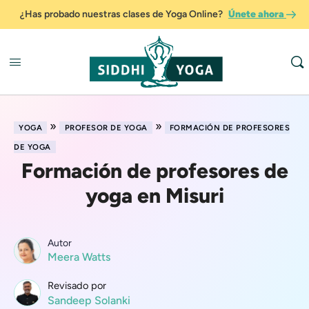
¿Has probado nuestras clases de Yoga Online?
Únete ahora
»
»
YOGA
PROFESOR DE YOGA
FORMACIÓN DE PROFESORES
DE YOGA
Formación de profesores de
yoga en Misuri
Autor
Meera Watts
Revisado por
Sandeep Solanki