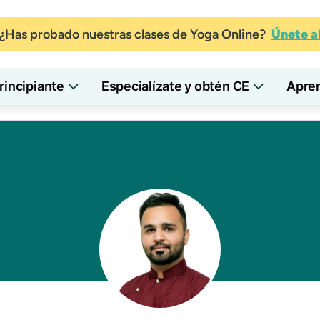
¿Has probado nuestras clases de Yoga Online?
Únete 
incipiante
Especialízate y obtén CE
Apre