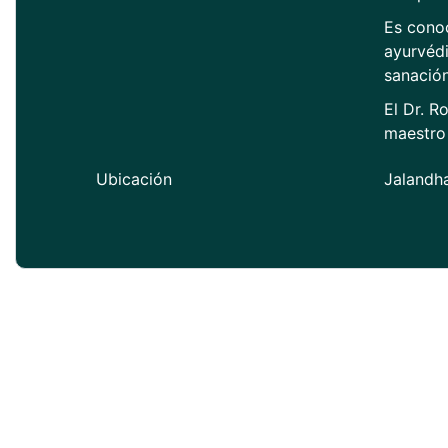
Es conoc
ayurvédi
sanación
El Dr. R
maestro 
Ubicación
Jalandha