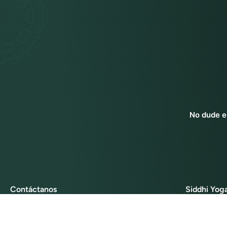
No dude e
Contáctanos
Siddhi Yog
Siddhi Yoga International Pte. Ltd.,
Sobre nos
100 Peck Seah Street,