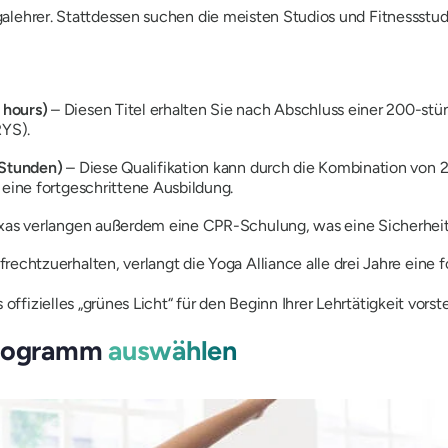
ogalehrer. Stattdessen suchen die meisten Studios und Fitnessstud
 hours)
– Diesen Titel erhalten Sie nach Abschluss einer 200-stü
RYS).
 Stunden)
– Diese Qualifikation kann durch die Kombination v
 eine fortgeschrittene Ausbildung.
Texas verlangen außerdem eine CPR-Schulung, was eine
Sicherhei
rechtzuerhalten, verlangt die Yoga Alliance alle drei Jahre eine 
offizielles „
grünes Licht“
für den Beginn Ihrer Lehrtätigkeit vorste
 Programm
auswählen