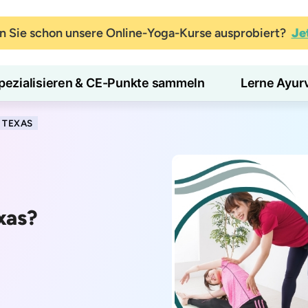
 Sie schon unsere Online-Yoga-Kurse ausprobiert?
Je
pezialisieren & CE-Punkte sammeln
Lerne Ayur
 TEXAS
xas?