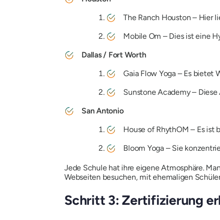
The Ranch Houston
– Hier l
Mobile Om
– Dies ist eine Hy
Dallas / Fort Worth
Gaia Flow Yoga
– Es bietet 
Sunstone Academy
– Diese 
San Antonio
House of RhythOM
– Es ist 
Bloom Yoga
– Sie konzentrie
Jede Schule hat ihre eigene Atmosphäre. Manc
Webseiten besuchen, mit ehemaligen Schüler
Schritt 3: Zertifizierung e