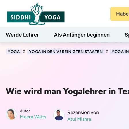
Haben
Werde Lehrer
Als Anfänger beginnen
S
Blog
Lernen
»
»
YOGA
YOGA IN DEN VEREINIGTEN STAATEN
YOGA IN
Wie wird man Yogalehrer in Te
Autor
Rezension von
Meera Watts
Atul Mishra