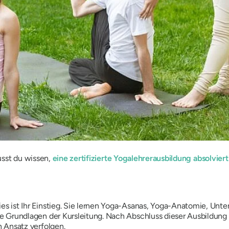
usst du wissen,
eine zertifizierte Yogalehrerausbildung absolviert
es ist Ihr Einstieg. Sie lernen Yoga-Asanas, Yoga-Anatomie, Unte
 Grundlagen der Kursleitung. Nach Abschluss dieser Ausbildung 
 Ansatz verfolgen.