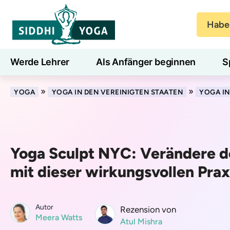
Haben
Werde Lehrer
Als Anfänger beginnen
S
Blog
Lernen
»
»
YOGA
YOGA IN DEN VEREINIGTEN STAATEN
YOGA I
Yoga Sculpt NYC: Verändere d
mit dieser wirkungsvollen Prax
Autor
Rezension von
Meera Watts
Atul Mishra