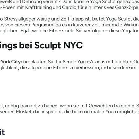
hweiß und Dehnung vereint? Dann könnte Yoga Sculpt genau das Ri
Posen mit Krafttraining und Cardio für ein intensives Ganzkörper
o Stress allgegenwärtig und Zeit knapp ist, bietet Yoga Sculpt d
rs von diesem Programm, da es in kürzerer Zeit maximale Wirkung 
eglichen. Egal, welche Fitnessziele Sie verfolgen – diese Yogaform
nings bei Sculpt NYC
York City
durchlaufen Sie fließende Yoga-Asanas mit leichten
öglichkeit, die allgemeine Fitness zu verbessern, insbesondere im
ichtig trainiert zu haben, wenn sie mit Gewichten trainieren. Sc
 werden Muskeln beansprucht, die beim normalen Yoga möglicher
it