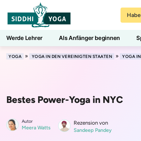
Haben
Werde Lehrer
Als Anfänger beginnen
S
Blog
Lernen
»
»
YOGA
YOGA IN DEN VEREINIGTEN STAATEN
YOGA I
Bestes Power-Yoga in NYC
Autor
Rezension von
Meera Watts
Sandeep Pandey