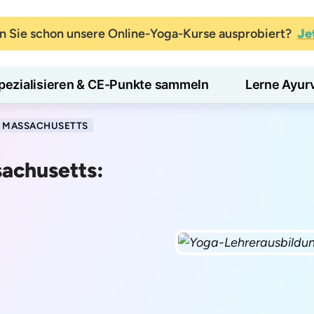
 Sie schon unsere Online-Yoga-Kurse ausprobiert?
Je
pezialisieren & CE-Punkte sammeln
Lerne Ayur
N MASSACHUSETTS
sachusetts: