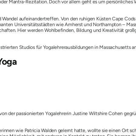
er Mantra-Rezitation. Doch vor allem geht es um persönliches 
nd Wandel aufeinandertreffen. Von den ruhigen Küsten Cape Cods 
manten Universitätsstädten wie Amherst und Northampton – Mass
aften. Hier werden Wohlbefinden, Bildung und Kreativität großge
istrierten Studios für Yogalehrerausbildungen in Massachusetts a
Yoga
 der passionierten Yogalehrerin Justine Wiltshire Cohen gegründ
nen wie Patricia Walden gelernt hatte, wollte sie einen Ort sc