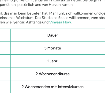
ine Möglichkeit, mit anderen in Kontakt zu treten. Sie begann i
 gemütlich, persönlich und von Herzen kamen.
hl, das man beim Betreten hat: Man fühlt sich willkommen und g
einsames Wachstum. Das Studio heißt alle willkommen, vom abs
ilen wie Iyengar, Ashtanga und
Vinyasa Flow
.
Dauer
g
5 Monate
g
1 Jahr
2 Wochenendkurse
2 Wochenenden mit Intensivkursen