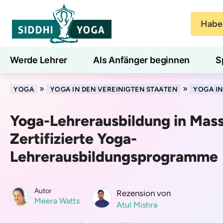
Haben
Werde Lehrer
Als Anfänger beginnen
S
Blog
Lernen
»
»
YOGA
YOGA IN DEN VEREINIGTEN STAATEN
YOGA I
Yoga-Lehrerausbildung in Mas
Zertifizierte Yoga-
Lehrerausbildungsprogramme
Autor
Rezension von
Meera Watts
Atul Mishra