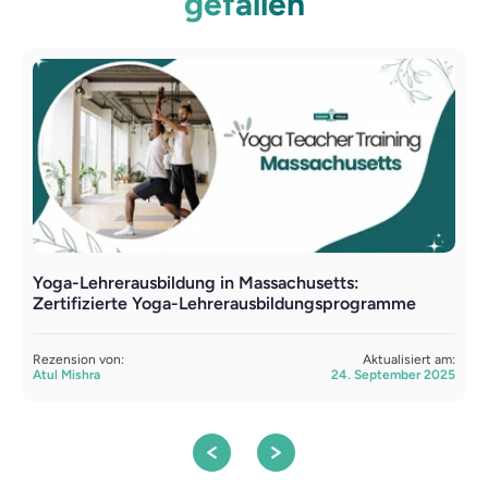
gefallen
Yoga-Lehrerausbildung in Massachusetts:
Y
Zertifizierte Yoga-Lehrerausbildungsprogramme
v
Rezension von:
Aktualisiert am:
R
Atul Mishra
24. September 2025
A