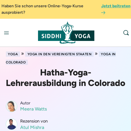
Haben Sie schon unsere Online-Yoga-Kurse
Jetzt beitreten
ausprobiert?
»
»
YOGA
YOGA IN DEN VEREINIGTEN STAATEN
YOGA IN
COLORADO
Hatha-Yoga-
Lehrerausbildung in Colorado
Autor
Meera Watts
Rezension von
Atul Mishra