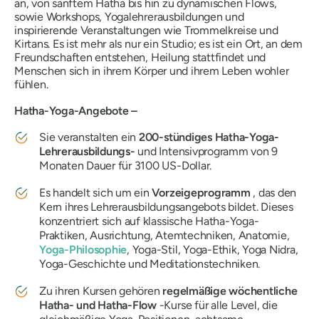
an, von sanftem Hatha bis hin zu dynamischen Flows,
sowie Workshops, Yogalehrerausbildungen und
inspirierende Veranstaltungen wie Trommelkreise und
Kirtans. Es ist mehr als nur ein Studio; es ist ein Ort, an dem
Freundschaften entstehen, Heilung stattfindet und
Menschen sich in ihrem Körper und ihrem Leben wohler
fühlen.
Hatha-Yoga-Angebote –
Sie veranstalten ein
200-stündiges Hatha-Yoga-
Lehrerausbildungs-
und Intensivprogramm von 9
Monaten Dauer für 3100 US-Dollar.
Es handelt sich um ein
Vorzeigeprogramm
, das den
Kern ihres Lehrerausbildungsangebots bildet. Dieses
konzentriert sich auf klassische Hatha-Yoga-
Praktiken, Ausrichtung, Atemtechniken, Anatomie,
Yoga-Philosophie
, Yoga-Stil, Yoga-Ethik, Yoga Nidra,
Yoga-Geschichte und Meditationstechniken.
Zu ihren Kursen gehören
regelmäßige wöchentliche
Hatha- und Hatha-Flow
-Kurse für alle Level, die