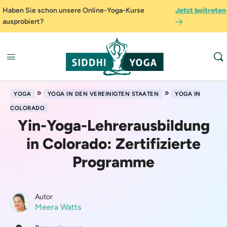
Haben Sie schon unsere Online-Yoga-Kurse
Jetzt beitreten
ausprobiert?
»
»
YOGA
YOGA IN DEN VEREINIGTEN STAATEN
YOGA IN
COLORADO
Yin-Yoga-Lehrerausbildung
in Colorado: Zertifizierte
Programme
Autor
Meera Watts