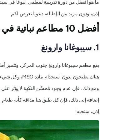
ما هو أفضل من دورة تدريبية لمعلمي اليوغا في سيدهي
إذن، ودون مزيد من الإطالة، دعونا نعرض لكم
أفضل 10 مطاعم نباتية في أوبود، بالي
1. سيبوغانا وارونغ
يقع مطعم سيبوغانا وارونغ جنوب المركز، وتتميز أطباق
هناك يطبخون بدون استخدام مادة MSG، وكل شيء نباتي ويتم طهيه بمساعدة زيت جوز الهند.
ومع ذلك، فإن عدم وجود مُحسِّن النكهة لا يؤثر على 
إضافة إلى ذلك، فإن كل طبق هنا مذاقه كأنه طعام م
إذن، ستحبه!