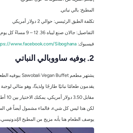
المطبخ: بالي نباتي.
تكلفة الطبق الرئيسي: حوالي 2 دولار أمريكي
التفاصيل: جالان صنع ليباه 36. 12 – 9 مساءً كل يوم.
فيسبوك:
tps://www.facebook.com/Siboghana/
2. بوفيه ساووبالي النباتي
يشتهر مطعم Sawobali Vegan Buffet ببوفيه الطعام النباتي المفتوح.
يقدمون طعامًا نباتيًا طازجًا ولذيذًا، وهو مثالي لوجب
مقابل 3.50 دولار أمريكي، يمكنك الاختيار بين 10 أطباق ساخنة، وسلطة، وأرز، وحساء.
لكن هذا ليس كل شيء، فالماء مشمول أيضاً في السع
يوصف الطعام هنا بأنه مزيج من المطبخ الإندونيسي، و