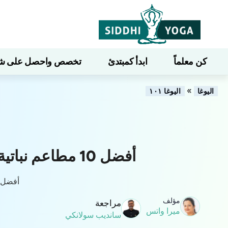
كن معلماً
ابدأ كمبتدئ
تخصص واحصل على شهاد
»
اليوغا
اليوغا ١٠١
أفضل 10 مطاعم نباتية في أوبود، بالي
أفضل أ
مؤلف
مراجعة
ميرا واتس
سانديب سولانكي