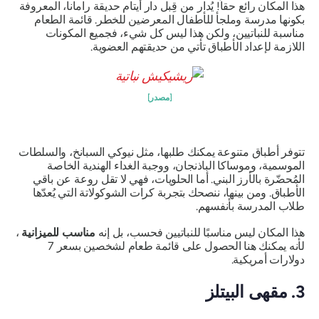
هذا المكان رائع حقاً! يُدار من قِبل دار أيتام حديقة رامانا، المعروفة
بكونها مدرسة وملجأ للأطفال المعرضين للخطر. قائمة الطعام
مناسبة للنباتيين، ولكن هذا ليس كل شيء، فجميع المكونات
اللازمة لإعداد الأطباق تأتي من حديقتهم العضوية.
[مصدر]
تتوفر أطباق متنوعة يمكنك طلبها، مثل نيوكي السبانخ، والسلطات
الموسمية، وموساكا الباذنجان، ووجبة الغداء الهندية الخاصة
المُحضّرة بالأرز البني. أما الحلويات، فهي لا تقل روعة عن باقي
الأطباق. ومن بينها، ننصحك بتجربة كرات الشوكولاتة التي يُعدّها
طلاب المدرسة بأنفسهم.
هذا المكان ليس مناسبًا للنباتيين فحسب، بل إنه
مناسب للميزانية
،
لأنه يمكنك هنا الحصول على قائمة طعام لشخصين بسعر 7
دولارات أمريكية.
3. مقهى البيتلز