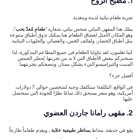
1. مطبخ الروح
تجربة طعام نباتية لذيذة ومغذية.
يملك هذا المقهى النباتي شخص نباتي، شعاره "
طعام مُعدّ بحب
"،
وهو المكان الأمثل لعشاق الطعام. هنا يمكنك تذوق أطباق متنوعة
مثل أطباق الخضار، ولفائف الخس، والعصائر، والحلويات النباتية.
كما تعلمون، لقد تناولنا الطعام في جميع المطاعم المذكورة، لذا
سنخبركم ببعض الأطباق التي لا بد من تجربتها. يُحضّر الحمص
المنبت والتيراميسو النيء بشكل ممتاز، وننصحكم بتجربتهما.
أفضل جزء؟
في الواقع، التكلفة! ستكلفك وجبة لشخصين حوالي 7 دولارات
أمريكية، وهو سعر يستحق ذلك تمامًا نظرًا للجودة التي ستحصل
عليها.
2. مقهى رامانا جاردن العضوي
يقع في حديقة، محاط
بمناظر طبيعية خلابة
، ويقدم طعاماً طازجاً.