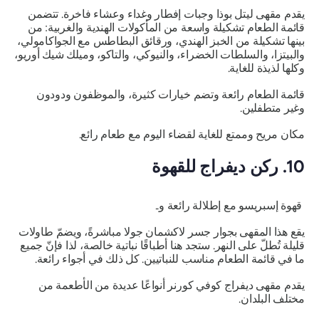
يقدم مقهى ليتل بوذا وجبات إفطار وغداء وعشاء فاخرة. تتضمن
قائمة الطعام تشكيلة واسعة من المأكولات الهندية والغربية: من
بينها تشكيلة من الخبز الهندي، ورقائق البطاطس مع الجواكامولي،
والبيتزا، والسلطات الخضراء، والنيوكي، والتاكو، وميلك شيك أوريو،
وكلها لذيذة للغاية.
قائمة الطعام رائعة وتضم خيارات كثيرة، والموظفون ودودون
وغير متطفلين.
مكان مريح وممتع للغاية لقضاء اليوم مع طعام رائع.
10. ركن ديفراج للقهوة
قهوة إسبريسو مع إطلالة رائعة و..
يقع هذا المقهى بجوار جسر لاكشمان جولا مباشرةً، ويضمّ طاولات
قليلة تُطلّ على النهر. ستجد هنا أطباقًا نباتية خالصة، لذا فإنّ جميع
ما في قائمة الطعام مناسب للنباتيين. كل ذلك في أجواء رائعة.
يقدم مقهى ديفراج كوفي كورنر أنواعًا عديدة من الأطعمة من
مختلف البلدان.