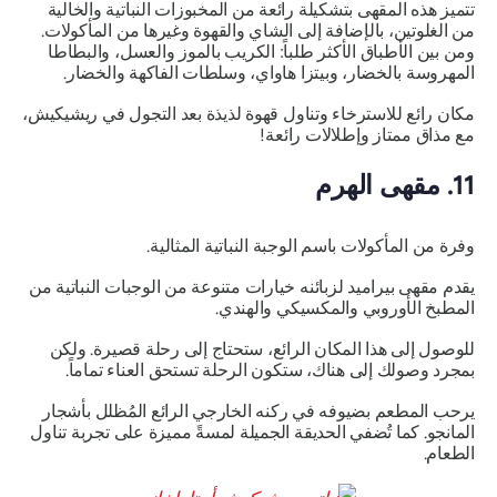
تتميز هذه المقهى بتشكيلة رائعة من المخبوزات النباتية والخالية
من الغلوتين، بالإضافة إلى الشاي والقهوة وغيرها من المأكولات.
ومن بين الأطباق الأكثر طلباً: الكريب بالموز والعسل، والبطاطا
المهروسة بالخضار، وبيتزا هاواي، وسلطات الفاكهة والخضار.
مكان رائع للاسترخاء وتناول قهوة لذيذة بعد التجول في ريشيكيش،
مع مذاق ممتاز وإطلالات رائعة!
11. مقهى الهرم
وفرة من المأكولات باسم الوجبة النباتية المثالية.
يقدم مقهى بيراميد لزبائنه خيارات متنوعة من الوجبات النباتية من
المطبخ الأوروبي والمكسيكي والهندي.
للوصول إلى هذا المكان الرائع، ستحتاج إلى رحلة قصيرة. ولكن
بمجرد وصولك إلى هناك، ستكون الرحلة تستحق العناء تماماً.
يرحب المطعم بضيوفه في ركنه الخارجي الرائع المُظلل بأشجار
المانجو. كما تُضفي الحديقة الجميلة لمسةً مميزة على تجربة تناول
الطعام.