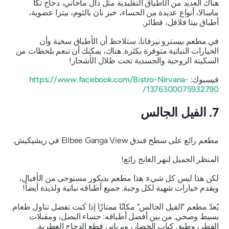
هناك العديد من الأطباق التقليدية مثل دال ماخاني، دجاج تكا
ماسالا، أنواع عديدة من الحساء، خبز نان بالثوم، بيتزا عضوية،
أطباق بيتا فلافل، فطائر.
في مطعم بيسترو نيرفانا، ستلاحظ أن الأطباق سخية وأن
الخيارات النباتية متوفرة بكثرة. هناك، يمكنك أن تنعم بلحظات من
السكينة الروحية والجسدية تحت ظلال الأشجار!
فيسبوك:
https://www.facebook.com/Bistro-Nirvana-
1376300075932790/
7. الفيل الجالس
مطعم رائع على سطح فندق Ellbee Ganga View في ريشيكيش.
المنظر الجميل لنهر الغانج رائع!
لكن هذا ليس كل شيء. هذا مطعم بديكور مستوحى من الأفيال،
ويقدم خيارات شهية لكل وجبة. جميع أطباقه نباتية ولذيذة أيضاً!
يُعدّ مطعم "الفيل الجالس" مكانًا ممتازًا إذا كنت تفضل تناول طعام
بسيط وصحي. من بين أفضل أطباقه: حساء البصل، ومقبلات
الفطر، وطبق كباب الخضار، وبرياني قطع الدجاج العطرية.