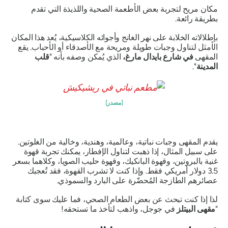
مكان مريح لتجربة بعض الأطعمة الصحية واللذيذة التي تقدم
بطريقة رائعة.
بإطلالاته الخلابة على نهر الغانج وأجوائه الكلاسيكية، يُعد هذا المكان
الأمثل لتناول وجبات طويلة ومريحة مع الأصدقاء أو الأحباب. يقع
المقهى
في شارع بايدال مارغ،
الذي يُمكن وصفه بأنه "
قلب
المدينة
".
[مصدر]
يقدم المقهى وجبات نباتية، وعالمية، وهندية، وخالية من الغلوتين.
على سبيل المثال، إذا ذهبت لتناول الإفطار، يمكنك تجربة قهوة
غنية بالبروتين، وقهوة البانكيك، وقهوة حليب الصويا، وكلاهما بسعر
3.5 دولار أمريكي فقط. وإذا كنت لا تشرب القهوة، فقد تُعجبك
عصائرهم الطازجة المُحضّرة على البارد والسموذي.
لذا إذا كنت تبحث عن بعض الطعام الصحي، فما عليك سوى كتابة
"
مقهى البيتلز
في جوجل، واذهب لتأخذ ما تستحقه!