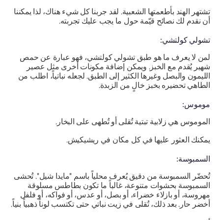
تشتهر الهند بأطعمتها الشعبية. لقد جربنا كل شيء هناك، لذا يمكننا
أن نقدم لك نصائح قيّمة حول ما يجب عليك تجربته.
تشولي كولتشي:
لمن لا يعرف ما هو طبق تشولي كولتشي، فهو عبارة عن حمص
شهير يُقدم مع الخبز. ويمكن إضافة مكونات أخرى مثل عصير
الليمون والبصل وغيرها الكثير إلى الطبق. لجعله نباتياً، اطلب من
الطاهي تحضيره بخبز خالٍ من الزبدة.
موموس:
الموموس هي زلابية تبتية تُقلى أو تُطهى على البخار.
يمكنك العثور عليها في كل مكان في ريشيكيش.
السمبوسة:
تُحضّر السمبوسة من دقيق يُعرف محلياً باسم "مايدا شيل". تُحشى
السمبوسة بحشوات متنوعة، غالباً ما تكون بطاطس مسلوقة
مهروسة، أو بازلاء خضراء، أو بصل، أو عدس، أو فواكه، أو فلفل
أخضر حار. بعد ذلك، تُقلى في زيت نباتي حتى تكتسب لوناً ذهبياً بنياً.