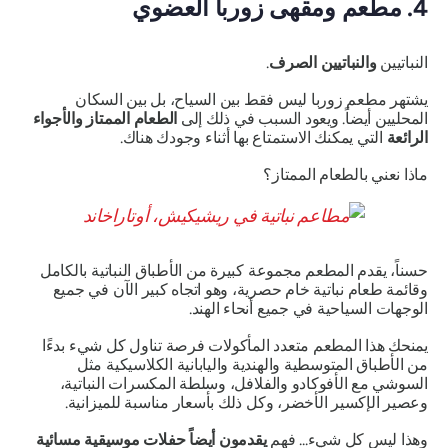
4. مطعم ومقهى زوربا العضوي
النباتيين
والنباتيين الصرف
.
يشتهر مطعم زوربا ليس فقط بين السياح، بل بين السكان
المحليين أيضاً. ويعود السبب في ذلك إلى
الطعام الممتاز والأجواء
الرائعة
التي يمكنك الاستمتاع بها أثناء وجودك هناك.
ماذا نعني بالطعام الممتاز؟
حسناً، يقدم المطعم مجموعة كبيرة من الأطباق النباتية بالكامل
وقائمة طعام نباتية خام حصرية، وهو اتجاه كبير الآن في جميع
الوجهات السياحية في جميع أنحاء الهند.
يمنحك هذا المطعم متعدد المأكولات فرصة تناول كل شيء بدءًا
من الأطباق المتوسطية والهندية واليابانية الكلاسيكية مثل
السوشي مع الأفوكادو والفلافل، وسلطة المكسرات النباتية،
وعصير الإكسير الأخضر، وكل ذلك بأسعار مناسبة للميزانية.
وهذا ليس كل شيء... فهم
يقدمون أيضاً حفلات موسيقية مسائية