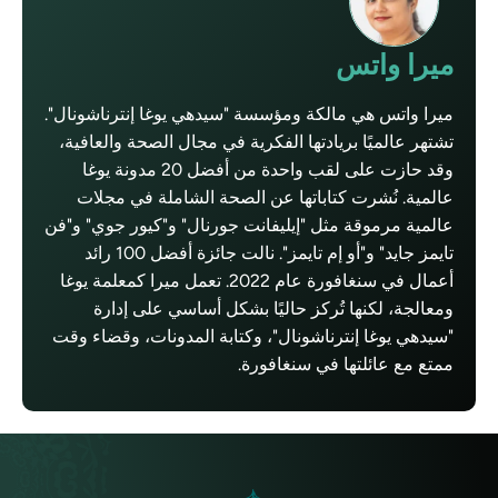
ميرا واتس
ميرا واتس هي مالكة ومؤسسة "سيدهي يوغا إنترناشونال".
تشتهر عالميًا بريادتها الفكرية في مجال الصحة والعافية،
وقد حازت على لقب واحدة من أفضل 20 مدونة يوغا
عالمية. نُشرت كتاباتها عن الصحة الشاملة في مجلات
عالمية مرموقة مثل "إيليفانت جورنال" و"كيور جوي" و"فن
تايمز جايد" و"أو إم تايمز". نالت جائزة أفضل 100 رائد
أعمال في سنغافورة عام 2022. تعمل ميرا كمعلمة يوغا
ومعالجة، لكنها تُركز حاليًا بشكل أساسي على إدارة
"سيدهي يوغا إنترناشونال"، وكتابة المدونات، وقضاء وقت
ممتع مع عائلتها في سنغافورة.