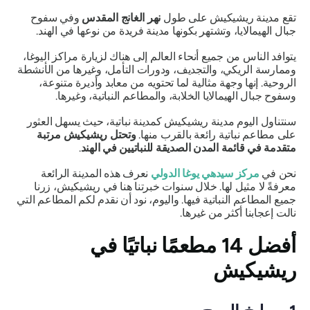
تقع مدينة ريشيكيش على طول
نهر الغانج المقدس
وفي سفوح
جبال الهيمالايا، وتشتهر بكونها مدينة فريدة من نوعها في الهند.
يتوافد الناس من جميع أنحاء العالم إلى هناك لزيارة مراكز اليوغا،
وممارسة الريكي، والتجديف، ودورات التأمل، وغيرها من الأنشطة
الروحية. إنها وجهة مثالية لما تحتويه من معابد وأديرة متنوعة،
وسفوح جبال الهيمالايا الخلابة، والمطاعم النباتية، وغيرها.
سنتناول اليوم مدينة ريشيكيش كمدينة نباتية، حيث يسهل العثور
على مطاعم نباتية رائعة بالقرب منها.
وتحتل ريشيكيش مرتبة
متقدمة في قائمة المدن الصديقة للنباتيين في الهند
.
نحن في
مركز سيدهي يوغا الدولي
نعرف هذه المدينة الرائعة
معرفةً لا مثيل لها. خلال سنوات خبرتنا هنا في ريشيكيش، زرنا
جميع المطاعم النباتية فيها. واليوم، نود أن نقدم لكم المطاعم التي
نالت إعجابنا أكثر من غيرها.
أفضل 14 مطعمًا نباتيًا في
ريشيكيش