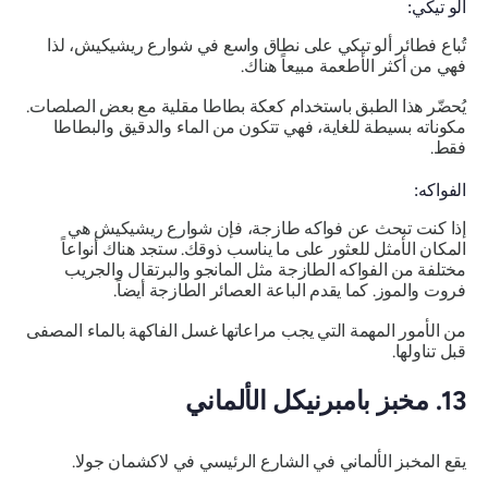
ألو تيكي:
تُباع فطائر ألو تيكي على نطاق واسع في شوارع ريشيكيش، لذا
فهي من أكثر الأطعمة مبيعاً هناك.
يُحضّر هذا الطبق باستخدام كعكة بطاطا مقلية مع بعض الصلصات.
مكوناته بسيطة للغاية، فهي تتكون من الماء والدقيق والبطاطا
فقط.
الفواكه:
إذا كنت تبحث عن فواكه طازجة، فإن شوارع ريشيكيش هي
المكان الأمثل للعثور على ما يناسب ذوقك. ستجد هناك أنواعاً
مختلفة من الفواكه الطازجة مثل المانجو والبرتقال والجريب
فروت والموز. كما يقدم الباعة العصائر الطازجة أيضاً.
من الأمور المهمة التي يجب مراعاتها غسل الفاكهة بالماء المصفى
قبل تناولها.
13. مخبز بامبرنيكل الألماني
يقع المخبز الألماني في الشارع الرئيسي في لاكشمان جولا.