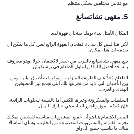
مع فنانين مختلفين بشكل منتظم.
5. مقهى تشاتسانغ
المكان الأمثل لبدء يومك بفنجان قهوة لذيذ!
لكن هذا ليس كل شيء. ففنجان القهوة الرائع ليس كل ما يمكن أن
يقدمه لك هذا المكان.
يقع مقهى تشاتسانغ بالقرب من جسر لاكشمان جولا، وهو معروف
بأنه أحد أفضل الأماكن لتناول الطعام في ريشيكيش.
الطعام مُعدٌّ على الطريقة المنزلية، ويتوفر فيه أطباق نباتية. ومن
بين الأطباق التي لا بد من تجربتها تلك التي تجمع بين المطبخين
الهندي والغربي.
السلطات والمعكرونة وغيرها الكثير. أما بالنسبة للحلويات الرائعة،
فإن كعكة الموز والجزر النباتية هي خيارك الأمثل.
المثير للاهتمام هنا هو أن جميع المشروبات مناسبة للنباتيين. يمكنك
تجربة القهوة، والمشروبات المصنوعة من الحليب، وشاي الماسالا.
هناك ما يناسب جميع الأذواق.