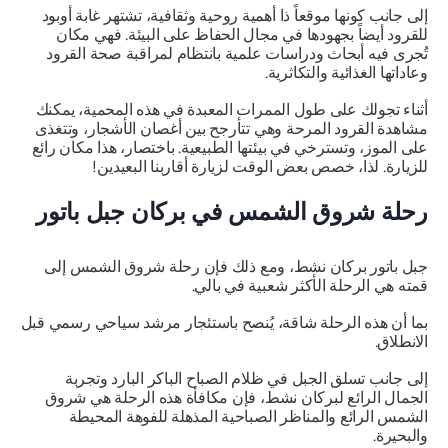
إلى جانب كونها موقعاً ذا أهمية روحية وثقافية، تشتهر غابة أوبود
للقرود أيضاً بجهودها في مجال الحفاظ على البيئة. فهي مكان
تُجرى فيه أبحاث ودراسات علمية بانتظام لمراقبة صحة القرود
وعاداتها الغذائية والتكاثرية.
أثناء تجولك على طول الممرات المعبدة في هذه المحمية، يمكنك
مشاهدة القرود المرحة وهي تتأرجح بين أغصان الأشجار، وتتغذى
على الموز، وتسترخي في بيئتها الطبيعية. باختصار، هذا مكان رائع
للزيارة. لذا، خصص بعض الوقت لزيارة أقاربنا البعيدين!
رحلة شروق الشمس في بركان جبل باتور
جبل باتور بركان نشط، ومع ذلك فإن رحلة شروق الشمس إلى
قمته هي الرحلة الأكثر شعبية في بالي.
بما أن هذه الرحلة شاقة، يُنصح باستئجار مرشد سياحي رسمي قبل
الانطلاق.
إلى جانب تسلق الجبل في ظلام الصباح الباكر البارد وتجربة
الجمال الرائع لبركان نشط، فإن مكافأة هذه الرحلة هي شروق
الشمس الرائع والمناظر الصباحية المذهلة للفوهة المحيطة
والبحيرة.