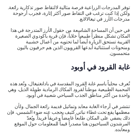
توفر المدرجات الزراعية فرصة مثالية لالتقاط صور تذكارية رائعة.
ولكن إذا كنت ترغب في التقاط صور أكثر إثارة، فجرب أرجوحة
مدرجات الأرز في تيغالالانغ.
في حين أن المساحة الشاسعة من حقول الأرز المتدرجة في هذا
المكان تشكل منظراً طبيعياً خلاباً، فإن قرية باكودوي الصغيرة
القريبة تستحق الزيارة أيضاً لما تحتويه من أعمال خشبية
ومنحوتات استثنائية أبدعها القرويون الذين هم حرفيون باليون
متحمسون.
غابة القرود في أوبود
تُعرف محلياً باسم غابة القرود المقدسة في بادانغتيغال، وتُعد هذه
المحمية الطبيعية موطناً لقرود المكاك الرمادية طويلة الذيل، وهي
واحدة من أكثر مناطق الجذب السياحي شعبية في أوبود.
تنتشر في أرجاء الغابة معابد وتماثيل قديمة رائعة الجمال. ولأن
معظمها يقع تحت غطاء نباتي كثيف يحجب عنه ضوء الشمس، فإن
ذلك يضفي على المكان طابعاً غامضاً وعريقاً فريداً. ويُعدّ
المرشدون السياحيون هنا مصدراً قيماً للمعلومات حول الموقع
ومعابده.