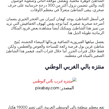
الشاطئ جوهرة مخفية. وبفضل موقعه النائي وصعوبة الوصول
إليه، والتي تتضمن نزول أكثر من 300 درجة خرسانية على جرف
صخري، يبقى الشاطئ منعزلاً في معظم الأوقات.
في أسفل الشاطئ، يوجد كهفان كبيران من الحجر الجيري يضمان
أضرحة صخرية صغيرة. كما توجد بعض كهوف الخفافيش التي تزيد
من تميز هذا الشاطئ. ويمكنك أيضاً مشاهدة بعض قرود المكاك
الرمادية طويلة الذيل هنا.
بفضل مياهها الفيروزية الصافية ورمالها البيضاء الخشنة، يُتيح
شاطئ غرين بول فرصة رائعة للسباحة والغوص والغطس، ولكن
فقط خلال فترات الجزر. أما خلال فترات المد، فيغمر هذا الشاطئ
الصغير بالمياه في معظمه.
منتزه بالي الغربي الوطني
المصدر: pixabay.com
تقع معظم منطقة بالي الوسطى الغربية، التي تضم 19000 هكتار