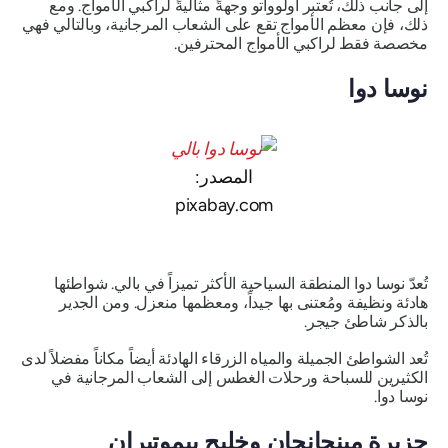
إلى جانب ذلك، تُعتبر أولوواتو وجهةً مثاليةً لراكبي الأمواج. ومع
ذلك، فإن معظم الأمواج تقع على الشعاب المرجانية، وبالتالي فهي
مخصصة فقط لراكبي الأمواج المحترفين.
نوسا دوا
المصدر:
pixabay.com
تُعدّ نوسا دوا المنطقة السياحية الأكثر تميزاً في بالي. شواطئها
هادئة ونظيفة ومُعتنى بها جيداً، ومعظمها منعزل. ومن الجدير
بالذكر شاطئ جيجر.
تُعد الشواطئ الجميلة والمياه الزرقاء الهادئة أيضاً مكاناً مفضلاً لدى
الكثيرين للسباحة ورحلات الغطس إلى الشعاب المرجانية في
نوسا دوا.
جزيرة مينجانجان وخليج بيموتيران