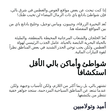
إذا كنت تبحث عن بعض مواقع الغوص والغطس في شرق بالي،
فإن شواطئ بادانغ باي ذات الرمال البيضاء لن تخيب ظنك!
تُعد البحيرة الزرقاء، وجيبون، وبياس توجيل، وخليج بادانغ باي من
بين المواقع المفضلة هنا.
تُعدّ الخلجان والشعاب المرجانية المحيطة بالمنطقة، والمليئة
بالحياة البحرية النابضة بالحياة، عامل الجذب الرئيسي لهواة
الغطس. ولكن يجب توخي الحذر الشديد في بعض المناطق نظراً
لقوة التيارات المائية.
شواطئ وأماكن بالي الأقل
استكشافاً
تشتهر بالي، بل ربما أكثر من اللازم، ولكن لأسباب وجيهة. ولكن
عندما تبتعد عن المناطق السياحية المزدحمة، ستجد جواهر خفية
تنتظر من يكتشفها.
أميد وتولامبين