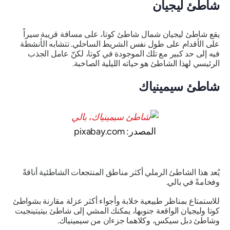
شاطئ ليجيان
يقع شاطئ ليجيان شمال شاطئ كوتا، على مسافة قريبة سيراً
على الأقدام على طول نفس الشريط الساحلي. تتشابه الأنشطة
فيه إلى حد كبير مع تلك الموجودة في كوتا، لكنّ عامل الجذب
الرئيسي لهذا الشاطئ هو حياته الليلية الصاخبة.
شاطئ سيمينياك
المصدر: pixabay.com
يُعد هذا الشاطئ الرملي أكثر مناطق المنتجعات الشاطئية أناقةً
وفخامةً في بالي.
للاستمتاع بمناظر طبيعية خلابة وأجواء أكثر عزلة مقارنة بشواطئ
كوتا وليجيان الواقعة جنوبها، يمكنك المشي إلى شاطئ بيتيتينجيت
وشاطئ دبل سيكس، وكلاهما جزءان من سيمينياك.