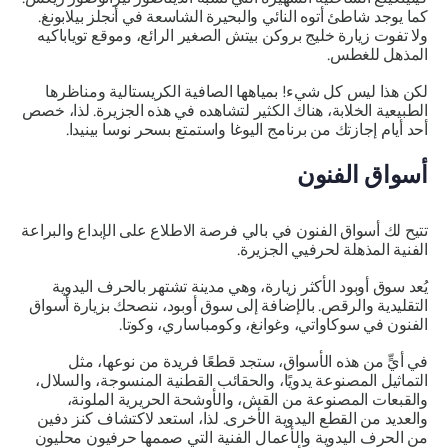
كما يوجد شاطئ أتوه النائي والبحيرة الشاسعة في أنجلز بيلابونغ.
ولا تفوت زيارة خليج بروكن بيتش الصغير الرائع، وموقع توياباكيه
المذهل للغطس.
لكن هذا ليس كل شيء! بمياهها الصافية الكريستالية ومناظرها
الطبيعية الخلابة، هناك الكثير لتشاهده في هذه الجزيرة. لذا، خصص
أحد أيام إجازتك من برنامج اليوغا واستمتع بسحر نوسا بينيدا.
أسواق الفنون
تتيح لك أسواق الفنون في بالي فرصة الاطلاع على الإبداع والبراعة
الفنية المذهلة لحرفيي الجزيرة.
يُعد سوق أوبود الأكثر زيارة، وهي مدينة تشتهر بالحرف اليدوية
التقليدية والرقص. بالإضافة إلى سوق أوبود، ننصحك بزيارة أسواق
الفنون في سوكاواتي، وغوانغ، وكومباساري، وكوتا.
في أيٍّ من هذه الأسواق، ستجد قطعًا فريدة من نوعها، مثل
التماثيل المصنوعة يدويًا، والحقائب القطنية المنسوجة، والسلال،
والقبعات المصنوعة من القش، والأوشحة الحريرية الملونة،
والعديد من القطع اليدوية الأخرى. لذا، استعد لاكتشاف كنز دفين
من الحرف اليدوية والأعمال الفنية التي صممها حرفيون محليون