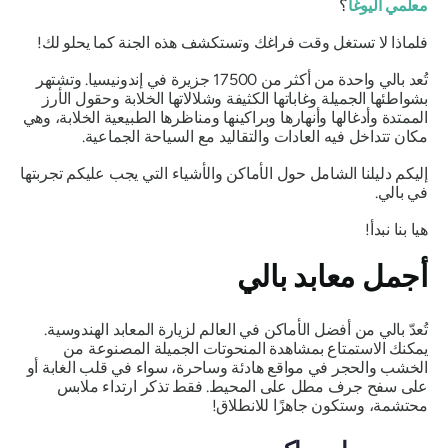
معلمي اليوغا
؟
فلماذا لا تستغل وقت فراغك وتستكشف هذه الجنة كما يحلو لك!
تُعد بالي واحدة من أكثر من 17500 جزيرة في إندونيسيا. وتشتهر
بشواطئها الجميلة وغاباتها الكثيفة وشلالاتها الخلابة وحقول الأرز
الممتدة وأدغالها وأنهارها وبراكينها ومناظرها الطبيعية الخلابة، وهي
مكان تتداخل فيه العادات والتقاليد مع السياحة الجماعية.
إليكم دليلنا الشامل حول الأماكن والأشياء التي يجب عليكم تجربتها
في بالي.
هيا بنا نبدأ!
أجمل معابد بالي
تُعدّ بالي من أفضل الأماكن في العالم لزيارة المعابد الهندوسية.
يمكنك الاستمتاع بمشاهدة المنحوتات الجميلة المصنوعة من
الخشب والحجر في مواقع هادئة وساحرة، سواء في قلب الغابة أو
على سفح جرف مطل على المحيط. فقط تذكر ارتداء ملابس
محتشمة، وستكون جاهزًا للانطلاق!