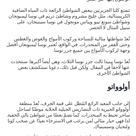
تتمتع كلتا الجزيرتين ببعض الشواطئ الرائعة ذات المياه الصافية
الكريستالية، مثل خليج مشروم وشاطئ دريم في نوسا ليمبونجان
وشواطئ سونغ تيبو وبياس مونجول في نوسا سينينجان، على
سبيل المثال لا الحصر.
تُعدّ شواطئها مثالية للسباحة وركوب الأمواج والغوص والغطس
وحتى القفز من المنحدرات. في الواقع، تُعتبر نوسا ليمبونغان أفضل
وجهة لركوب الأمواج بين جميع جزر نوسا.
تُعدّ نوسا بينيدا ثالث جزر نوسا الثلاث، وهي أيضاً أكبرها. سنتحدث
عنها لاحقاً في المقال. ولكن قبل ذلك، دعونا نستكشف بعض
الشواطئ الأخرى.
أولوواتو
إلى جانب المعبد الرائع المُطل على قمة الجرف، تُعدّ منطقة
أولوواتو الجيرية ذات التضاريس الجبلية الخلابة موطنًا لساحل
ساحر تحيط به المنحدرات. كما تضمّ بعضًا من شواطئ بالي الخفية.
لذا فهي خيار مثالي لمن يرغب في الاسترخاء بعيدًا عن صخب كوتا
وليجيان وسيمينياك.