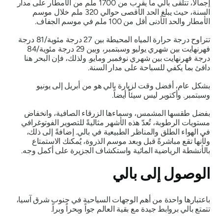
إجمالاً، تتلقى بالي ما يقرب من 1700 ملم من الأمطار على مدار
السنة، حيث يبلغ الحد الأقصى حوالي 320 ملم خلال موسم
الأمطار والحد الأدنى أقل من 100 ملم في موسم الجفاف.
تتراوح درجة حرارة المياه المحيطة بين 27 درجة مئوية/81 درجة
فهرنهايت بين شهري يوليو وسبتمبر، وبين 29 درجة مئوية/84
درجة فهرنهايت بين شهري نوفمبر ومايو. ولذلك، فإن البحر هنا
دافئ بما يكفي للسباحة على مدار السنة.
بشكل عام، أفضل وقت لزيارة بالي هو من أبريل إلى يونيو
وسبتمبر. وأكتوبر ليس سيئاً أيضاً.
بفضل طقسها المشمس، وسماءها الزرقاء الصافية، وانخفاض
مستويات الرطوبة، تُعدّ هذه الأشهر مثاليةً للتصوير الفوتوغرافي
في الهواء الطلق والمناظر الطبيعية في بالي. إضافةً إلى ذلك،
ولأنها تقع مباشرةً قبل وبعد موسم الذروة، يُمكنك الاستمتاع
بالأنشطة الرياضية المائية واستكشاف الجزيرة على أكمل وجه.
الوصول إلى بالي
باعتبارها واحدة من أهم الوجهات السياحية في جنوب شرق آسيا،
تتمتع بالي بروابط جيدة مع بقية العالم جواً وبحراً وبراً.