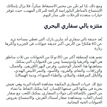
ومع ذلك، إذا لم تكن من محبي الاستيقاظ مبكراً، فلا يزال بإمكانك
الاستمتاع بالمناظر البانورامية الرائعة للبركان المهيب، حيث تتوفر
خيارات متعددة للرحلات على مدار اليوم.
منتزه بالي سفاري البحري
تُعد حديقة بالي سفاري آند مارين بارك، التي تغطي مساحة تزيد
عن 40 هكتارًا من الأرض، أكبر حديقة حيوانات في الجزيرة وأكثرها
زيارة.
تضم هذه المنطقة أكثر من 80 نوعًا من الحيوانات من ثلاث مناطق
هي الهند وأفريقيا وإندونيسيا. ومن بين الحيوانات التي يمكنك
مشاهدتها هنا: الحمار الوحشي، وفرس النهر الأفريقي، والجمال،
والزرافات، والنعام، والقرود، والأسود، والنمر الأبيض الهندي،
والأيائل المرقطة، والنيلاي، والظباء السوداء، ودببة الهيمالايا.
تتيح لك عربات السفاري المكيفة مشاهدة الحياة البرية وهي تعيش
بحرية في بيئاتها التي صنعها الإنسان. كما يمكنك التقاط ما تشاء
من الصور. بالإضافة إلى جولات السفاري، يمكنك اللعب مع صغار
إنسان الغاب، ومشاهدة صغار أسماك القرش، والاستمتاع بعروض
الحيوانات الحية المجانية.