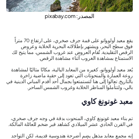
المصدر: pixabay.com
يقع معبد أولوواتو على قمة جرف صخري، على ارتفاع 70 متراً
فوق سطح البحر، ويشتهر بإطلالاته البحرية الخلابة وعروض
الرقص التقليدية. تُقام العروض عند غروب الشمس، مما يتيح لك
الاستمتاع بمشاهدة الغروب أثناء مشاهدة الرقص.
يُعد معبد أولوواتو، كغيره من المعابد البالية، مكانًا مثاليًا لمشاهدة
روعة العمارة والمنحوتات التي تعود إلى حقبة ماضية زاخرة
بالتاريخ. تعالوا إلى هنا لتستمتعوا بجمال أحد أقدم المباني الدينية في
بالي، ولتتأملوا المناظر الخلابة وغروب الشمس الساحر.
معبد غونونغ كاوي
تم بناء معبد غونونغ كاوي، المنحوت بدقة في وجه جرف صخري،
في القرن الحادي عشر الميلادي كشاهد قبر ضخم للعائلة المالكة.
إنه مجمع معابد مذهل يضم أضرحة هندوسية قديمة، لكن التواجد