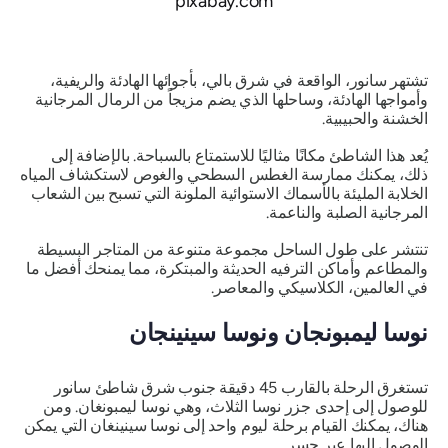
pixabay.com
تشتهر سانور، الواقعة في شرق بالي، بأجوائها الهادئة والريفية،
وأمواجها الهادئة، وساحلها الذي يضم مزيجاً من الرمال المرجانية
الخشنة والحبيبية.
يُعد هذا الشاطئ مكانًا مثاليًا للاستمتاع بالسباحة. بالإضافة إلى
ذلك، يمكنك ممارسة الغطس السطحي والغوص لاستكشاف المياه
الخلابة المليئة بالأسماك الاستوائية الملونة التي تسبح بين الشعاب
المرجانية الصلبة والناعمة.
تنتشر على طول الساحل مجموعة متنوعة من المتاجر البسيطة
والمطاعم وأماكن الترفيه الحديثة والمبتكرة، مما يمنحك أفضل ما
في العالمين، الكلاسيكي والمعاصر.
نوسا ليمبونجان ونوسا سينينجان
تستغرق الرحلة بالقارب 45 دقيقة جنوب شرق شاطئ سانور
للوصول إلى إحدى جزر نوسا الثلاث، وهي نوسا ليمبونغان. ومن
هناك، يمكنك القيام برحلة ليوم واحد إلى نوسا سينينغان التي يمكن
الوصول إليها عبر جسر.