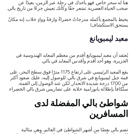
هنا له سحر خاص. فهو يأخذك في رحلة عبر الزمن، بعيدًا عن
صخب الحياة العصرية. تشعر حقًا وكأنك تعيش جزءًا من تاريخ بالي.
يحيط بالمجمع بأكمله مدرجاتٌ خضراءٌ وارفةٌ ووادٍ خلاب. إنه مكانٌ
يستحق الاستكشاف!
معبد ليمبويانغ
يُعتقد أن معبد ليمبويانغ أقدم من معظم المعابد الهندوسية في
الجزيرة، وهو أحد أقدم وأقدس المعابد في بالي.
يقع المعبد الرئيسي على ارتفاع 1175 مترًا فوق سطح البحر، على
قمة جبل ليمبويانغ في شرق بالي. للوصول إليه، عليك صعود أكثر
من 1700 درجة شديدة الانحدار. لكن عند الوصول إلى القمة،
ستُكافأ بإطلالة بانورامية خلابة على تضاريس شرق بالي الخضراء.
شواطئ بالي المفضلة لدى
المسافرين
تضم بالي بعضًا من أشهر الشواطئ في العالم، وهي مثالية