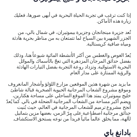
إذا كنت ترغب في تجربة الحياة البحرية في أبهى صورها، فعليك
زيارة هذه الأماكن.
تُعد جزيرة مينجانجان وجزيرة بيموتيران، في شمال بالي، من
الجزر الشهيرة بين السياح لما تتمتعان به من مناظر بحرية هادئة
ومياه صافية كريستالية.
يُعدّ الغوص والغطس من أكثر الأنشطة المائية شيوعاً هنا، وذلك
بفضل حدائق المرجان المزدهرة التي تعجّ بالأسماك والموائل
البحرية الاستوائية. وتزداد روعة التجربة بفضل التيارات الهادئة
والرؤية الممتازة على مدار العام.
ما يزيد من شهرة هذين الموقعين مزارع اللؤلؤ وأشجار المانغروف
وموقع مشروع الشعاب المرجانية الحيوية الصخرية قبالة شاطئ
خليج بيموتيران. يمتد هذا الموقع الساحلي على مساحة هكتارين،
ويضم أكبر مساحة من الشعاب المرجانية الضحلة في بالي. كما يُعدّ
أنجح مشروع ترميم للشعاب المرجانية في العالم، حيث بُنيت
حدائق مرجانية اصطناعية على مرّ الزمن، بعضها مزين بتماثيل
لآلهة، مما يخلق عالماً مائياً فريداً من نوعه يستحق الاستكشاف.
بادانغ باي