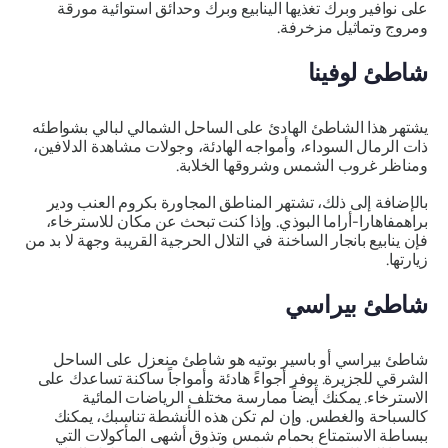
على نوافير وبرك تغذيها الينابيع وبرك وحدائق استوائية مورقة
ومروج وتماثيل مزخرفة.
شاطئ لوفينا
يشتهر هذا الشاطئ الهادئ على الساحل الشمالي لبالي بشواطئه
ذات الرمال السوداء، وأمواجه الهادئة، وجولات مشاهدة الدلافين،
ومناظر غروب الشمس وشروقها الخلابة.
بالإضافة إلى ذلك، تشتهر المناطق المجاورة بكروم العنب ودير
براهمفاهارا-أراما البوذي. وإذا كنت تبحث عن مكان للاسترخاء،
فإن ينابيع بانجار الساخنة في التلال الحرجية القريبة وجهة لا بد من
زيارتها.
شاطئ بيراسي
شاطئ بيراسي أو باسير بوتيه هو شاطئ منعزل على الساحل
الشرقي للجزيرة. يوفر أجواءً هادئة وأمواجاً ساكنة تساعدك على
الاسترخاء. يمكنك أيضاً ممارسة مختلف الرياضات المائية
كالسباحة والغطس. وإن لم تكن هذه الأنشطة تناسبك، يمكنك
ببساطة الاستمتاع بحمام شمس وتذوق أشهى المأكولات التي