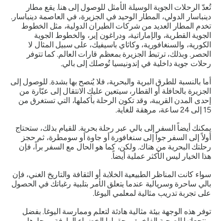
تُعدّ الرحلات الجوية الوسيلة الأمثل للوصول إلى هنا. يقع مطار
دينباسار الدولي، المطار الوحيد في الجزيرة، في العاصمة دينباسار.
تخدم المطار العديد من شركات الطيران الدولية، مثل الخطوط
الجوية القطرية، والإماراتية، ودراغون إير، والخطوط الجوية
الكورية، والسنغافورية، وكاثاي باسيفيك، على سبيل المثال لا
الحصر. وبذلك، ترتبط الجزيرة بمعظم قارات العالم. كما تتوفر
رحلات جوية داخلية في إندونيسيا تُوصلك إلى بالي.
أما بالنسبة للطرق البرية والبحرية، فلا يُنصح بها بشدة. للوصول إلى
الجزيرة بالحافلة أو القطار، سيتعين عليك الانتقال إلى عبّارة من
إحدى المدن القريبة، وقد تكون الرحلة بأكملها، التي تستغرق من
15 إلى 24 ساعة، مرهقة للغاية.
يمكنك أيضاً السفر إلى بالي عبر رحلة بحرية. للقيام بذلك، ستحتاج
أولاً إلى السفر جواً إلى سنغافورة أو جاوة أو سومطرة، ثم حجز
رحلتك البحرية من هناك. ولكن، كما هو الحال مع السفر براً، فإن
هذا الخيار ليس الأكثر عملية أيضاً.
سواء كانت المناظر الطبيعية الخلابة أو الثقافة والتاريخ الغني، فإن
بالي ساحرة وسريالية عندما يتعلق الأمر بتلبية رغباتك في الحصول
على تجربة تدريب مثالية لمعلمي اليوغا.
توفر هذه الوجهة بيئة مثالية هادئة لتعلم وممارسة اليوغا. بفضل
منتجعاتها الصحية الفاخرة، وحقولها الخضراء الوارفة، وبحارها