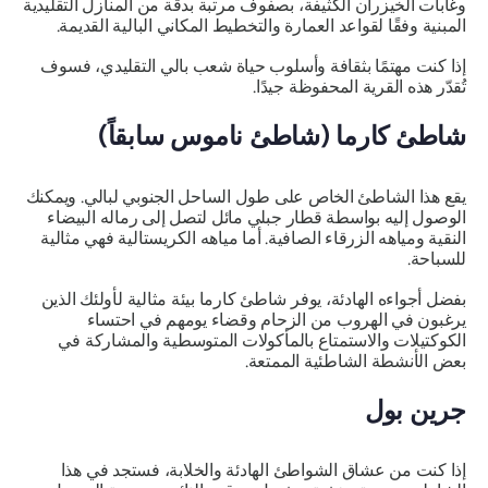
وغابات الخيزران الكثيفة، بصفوف مرتبة بدقة من المنازل التقليدية
المبنية وفقًا لقواعد العمارة والتخطيط المكاني البالية القديمة.
إذا كنت مهتمًا بثقافة وأسلوب حياة شعب بالي التقليدي، فسوف
تُقدّر هذه القرية المحفوظة جيدًا.
شاطئ كارما (شاطئ ناموس سابقاً)
يقع هذا الشاطئ الخاص على طول الساحل الجنوبي لبالي. ويمكنك
الوصول إليه بواسطة قطار جبلي مائل لتصل إلى رماله البيضاء
النقية ومياهه الزرقاء الصافية. أما مياهه الكريستالية فهي مثالية
للسباحة.
بفضل أجواءه الهادئة، يوفر شاطئ كارما بيئة مثالية لأولئك الذين
يرغبون في الهروب من الزحام وقضاء يومهم في احتساء
الكوكتيلات والاستمتاع بالمأكولات المتوسطية والمشاركة في
بعض الأنشطة الشاطئية الممتعة.
جرين بول
إذا كنت من عشاق الشواطئ الهادئة والخلابة، فستجد في هذا