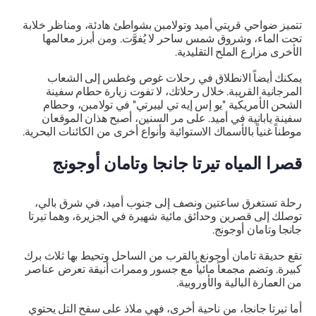
تتميز ضواحي قريتي أميد وتولامبن بشواطئ هادئة، ومناظر خلابة
تحت الماء، وشروق شمس ساحر لا يُفوَّت. ومن أبرز معالمها
الأخرى مزارع الملح التقليدية.
يمكنك أيضاً الانطلاق في رحلات غوص وغطس إلى الشعاب
المرجانية القريبة. خلال رحلاتك، لا تفوت زيارة حطام سفينة
الشحن الأمريكية "يو إس إيه تي ليبرتي" في تولامبن، وحطام
سفينة يابانية في أميد. على مر السنين، أصبح هذان الموقعان
موطناً غنياً بالأسماك الاستوائية وأنواع أخرى من الكائنات البحرية.
قصرا المياه تيرتا جانجا وتامان أوجونج
رحلة تستغرق ساعتين ونصف إلى جنوب أميد، في شرق بالي،
توصلك إلى قصرين وحدائق مائية شهيرة في الجزيرة، وهما تيرتا
جانجا وتامان أوجونج.
تقع حديقة تامان أوجونغ بالقرب من الساحل وتحيط بها ثلاث برك
كبيرة. وتضم مجمعاً مائياً مع جسور وممرات أنيقة تعرض عناصر
من العمارة البالية والأوروبية.
أما تيرتا جانجا، من ناحية أخرى، فهي ملاذ على سفح التل يحتوي