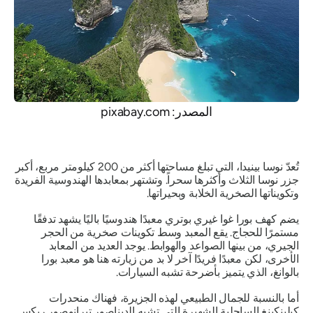
المصدر: pixabay.com
تُعدّ نوسا بينيدا، التي تبلغ مساحتها أكثر من 200 كيلومتر مربع، أكبر
جزر نوسا الثلاث وأكثرها سحراً. وتشتهر بمعابدها الهندوسية الفريدة
وتكويناتها الصخرية الخلابة وبحيراتها.
يضم كهف بورا غوا غيري بوتري معبدًا هندوسيًا باليًا يشهد تدفقًا
مستمرًا للحجاج. يقع المعبد وسط تكوينات صخرية من الحجر
الجيري، من بينها الصواعد والهوابط. يوجد العديد من المعابد
الأخرى، لكن معبدًا فريدًا آخر لا بد من زيارته هنا هو معبد بورا
بالوانغ، الذي يتميز بأضرحة تشبه السيارات.
أما بالنسبة للجمال الطبيعي لهذه الجزيرة، فهناك منحدرات
كيلينكينغ الساحلية الشهيرة التي تشبه الديناصور تيرانوصور ريكس.