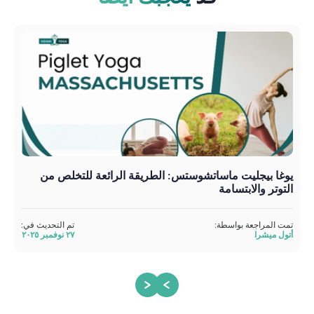
يوغا بيجليت ماساتشوستس: الطريقة الرائعة للتخلص من
يوغ
التوتر والابتسامة
تمت 
أتول
تمت المراجعة بواسطة:
تم التحديث في:
أتول ميشرا
٢٧ نوفمبر ٢٠٢٥