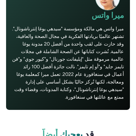
ميرا واتس
ميرا واتس هي مالكة ومؤسسة "سيدهي يوغا إنترناشونال".
تشتهر عالميًا بريادتها الفكرية في مجال الصحة والعافية،
وقد حازت على لقب واحدة من أفضل 20 مدونة يوغا
عالمية. نُشرت كتاباتها عن الصحة الشاملة في مجلات
عالمية مرموقة مثل "إيليفانت جورنال" و"كيور جوي" و"فن
تايمز جايد" و"أو إم تايمز". نالت جائزة أفضل 100 رائد
أعمال في سنغافورة عام 2022. تعمل ميرا كمعلمة يوغا
ومعالجة، لكنها تُركز حاليًا بشكل أساسي على إدارة
"سيدهي يوغا إنترناشونال"، وكتابة المدونات، وقضاء وقت
ممتع مع عائلتها في سنغافورة.
قد
يعجبك أيضاً