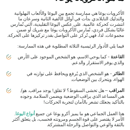
الأكروبات يوغا هي ممارسة تجمع بين اليوغا والألعاب البهلوانية
والتدليك التايلاندي. بدأت في أوائل الألفية الثانية وسرعان ما
انتشرت كحركة عالمية. على عكس اليوغا التقليدية، التي تُمارس
غالبًا بشكل فردي، تُمارس الأكروبات يوغا مع شريك أو ضمن
مجموعات. لذا، فهي تُركز على التواصل بقدر تركيزها على الحركة.
فيما يلي الأدوار الرئيسية الثلاثة المطلوبة في هذه الممارسة:
القاعدة
- كما يوحي الاسم، هو الشخص الموجود على الأرض
والذي يوفر الاستقرار والدعم.
الطائر
- هو الشخص الذي يُرفع ويحافظ على توازنه في
الهواء، ويتحرك بين الوضعيات.
المراقب
– هل تخشى السقوط؟ لا تقلق! يوجد مراقب. هو/
هي المساعد الذي يراقب الوضعية ويضمن السلامة. وجوده
بالتأكيد يجعلك تشعر بالأمان لتجربة الحركات!
هذا العمل الجماعي هو ما يميز أكرو يوغا عن جميع
أنواع اليوغا
.
الأمر لا يقتصر على قوة الجسم ومرونته فحسب، بل يتعلق أكثر
بالثقة والوعي والتواصل والرحلة المشتركة.