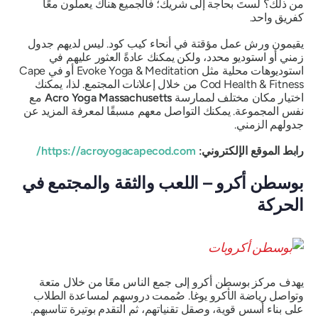
من ذلك؟ لستَ بحاجة إلى شريك؛ فالجميع هناك يعملون معًا
كفريق واحد.
يقيمون ورش عمل مؤقتة في أنحاء كيب كود. ليس لديهم جدول
زمني أو استوديو محدد، ولكن يمكنك عادةً العثور عليهم في
استوديوهات محلية مثل Evoke Yoga & Meditation أو في Cape
Cod Health & Fitness من خلال إعلانات المجتمع. لذا، يمكنك
اختيار مكان مختلف لممارسة
Acro Yoga Massachusetts
مع
نفس المجموعة. يمكنك التواصل معهم مسبقًا لمعرفة المزيد عن
جدولهم الزمني.
رابط الموقع الإلكتروني:
https://acroyogacapecod.com/
بوسطن أكرو – اللعب والثقة والمجتمع في
الحركة
يهدف مركز بوسطن أكرو إلى جمع الناس معًا من خلال متعة
وتواصل رياضة الأكرو يوغا. صُممت دروسهم لمساعدة الطلاب
على بناء أسس قوية، وصقل تقنياتهم، ثم التقدم بوتيرة تناسبهم.