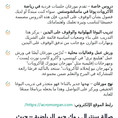
دروس خاصة
– تقدم مورغان جلسات فردية
في رياضة
الأكروبات يوغا في ماساتشوستس
. سواء كنت مبتدئًا أو لديك
فضول بشأن الوقوف على اليدين، فإن هذه الدروس مصممة
خصيصًا لتناسب وتيرة تعلمك واهتماماتك.
تدريب اليوغا البهلوانية والوقوف على اليدين
- يركز هذا
التدريب على بناء وضعيات أساسية قائمة على الشريك
ومهارات التوازن مع جانب من تدفق الوقوف على اليدين.
ورش عمل وفعاليات محلية
– تُدرّس مورغان أيضًا في ورش
عمل "هيلينغ تري" في كوينسي، و"أكرو كامب نورث إيست"،
ومهرجانات إقليمية مثل "مهرجان نيويورك للأكروبات"
و"مهرجان نيو إنجلاند للأكروبات". ستجد بالتأكيد فرصًا رائعة
للمشاركة في المرح والتعلم ضمن مجموعة.
نهج مورغان
– نهجها جدير بالثناء! فهو متجذر في تدريب اليوغا
الحقيقي ويركز على التواصل. وهذا ما يجعله برنامجًا ممتعًا
للغاية.
رابط الموقع الإلكتروني:
https://acromorgan.com/
صالة سنترال روك جيم الرياضية – حيث