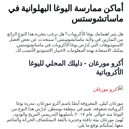
أماكن ممارسة اليوغا البهلوانية في
ماساتشوستس
هل يثير اهتمامك يوغا الأكروبات؟ هل ترغب بتجربة هذا النوع الرائع
من التمارين في ولاية ماساتشوستس؟ سنتحدث عن بعض أفضل
الاستوديوهات التي تُدرّس يوغا الأكروبات في ماساتشوستس.
يمكنك الاستعانة بهذه المعلومات لاختيار الاستوديو الأنسب لك.
أكرو مورغان - دليلك المحلي لليوغا
الأكروباتية
مورغان كيلي، المعروفة أيضًا باسم أكرو مورغان، مدربة يوغا
أكروباتية شغوفة، تقيم في منطقة بوسطن. تُدرّس هذا النوع من
اليوغا منذ حوالي عام ٢٠١٧. بأسلوبها التدريسي المريح والودود،
تُهيئ مورغان بيئة دافئة وجديرة بالثقة لاستكشاف الحركة والتناغم.
معها، يُمكنكم توقع ما يلي: