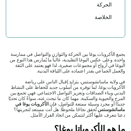
الحركة
الخلاصة
يجمع الأكروبات يوغا بين الحركة والتوازن والتواصل في ممارسة
واحدة. وعلى عكس اليوغا التقليدية، غالباً ما يُمارس هذا النوع من
اليوغا في أزواج أو مجموعات صغيرة، لذا فهو يعتمد على الثقة
والعمل الجماعي بقدر اعتماده على اللياقة البدنية.
في ولاية ماساتشوستس، يتزايد إقبال الناس على رياضة
الأكروبات يوغا، لما توفره من أسلوب جديد للحفاظ على النشاط
البدني وبناء الصداقات وتعزيز التواصل الاجتماعي. فهي تجمع بين
المرح والحيوية والسكينة. مهما كان ما تبحث عنه، سواءً كان تحديًا
جديدًا أو مجرد وسيلة ممتعة للتواصل، فإن
الأكروبات يوغا في
ماساتشوستس
تُحقق نجاحًا ملحوظًا. هل أنت مستعد لتجربتها؟
دعنا نتعرف عليها أكثر لتتمكن من اتخاذ القرار الأمثل.
ما هو الأكروباتا يوغا؟