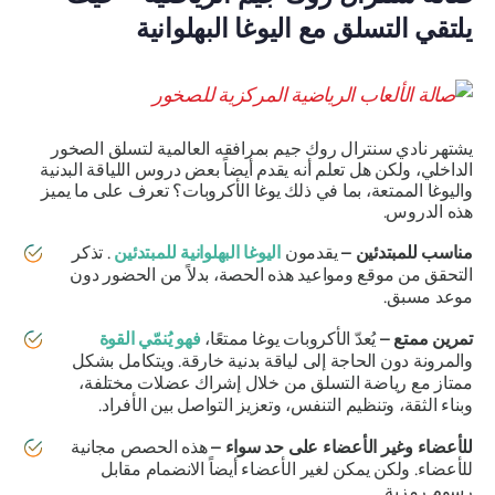
يلتقي التسلق مع اليوغا البهلوانية
يشتهر نادي سنترال روك جيم بمرافقه العالمية لتسلق الصخور
الداخلي، ولكن هل تعلم أنه يقدم أيضاً بعض دروس اللياقة البدنية
واليوغا الممتعة، بما في ذلك يوغا الأكروبات؟ تعرف على ما يميز
هذه الدروس.
مناسب للمبتدئين –
يقدمون
اليوغا البهلوانية للمبتدئين
. تذكر
التحقق من موقع ومواعيد هذه الحصة، بدلاً من الحضور دون
موعد مسبق.
تمرين ممتع –
يُعدّ الأكروبات يوغا ممتعًا،
فهو يُنمّي القوة
والمرونة دون الحاجة إلى لياقة بدنية خارقة. ويتكامل بشكل
ممتاز مع رياضة التسلق من خلال إشراك عضلات مختلفة،
وبناء الثقة، وتنظيم التنفس، وتعزيز التواصل بين الأفراد.
للأعضاء وغير الأعضاء على حد سواء –
هذه الحصص مجانية
للأعضاء. ولكن يمكن لغير الأعضاء أيضاً الانضمام مقابل
رسوم رمزية.