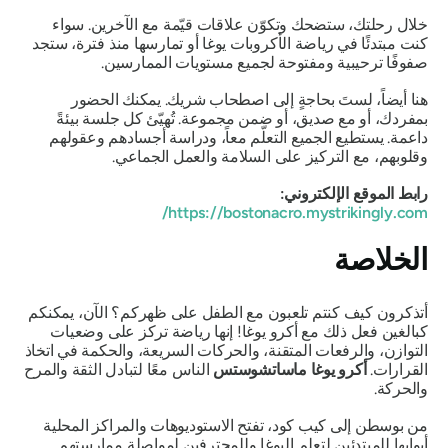
خلال رحلتك، ستضحك وتكوّن علاقات قيّمة مع الآخرين. سواء
كنت مبتدئًا في رياضة الأكروبات يوغا أو تمارسها منذ فترة، ستجد
صفوفًا ترحيبية ومفتوحة لجميع مستويات الممارسين.
هنا أيضاً، لستَ بحاجةٍ إلى اصطحاب شريك. يمكنك الحضور
بمفردك، أو مع صديق، أو ضمن مجموعة. تُهيّئ كل جلسة بيئةً
داعمة. يستطيع الجميع التعلّم معاً، ودراسة أجسادهم وعقولهم
وقلوبهم، مع التركيز على السلامة والعمل الجماعي.
رابط الموقع الإلكتروني:
https://bostonacro.mystrikingly.com/
الخلاصة
أتذكرون كيف كنتم تلعبون مع الطفل على ظهركم؟ الآن، يمكنكم
كبالغين فعل ذلك مع أكرو يوغا! إنها رياضة تركز على وضعيات
التوازن، والرفعات المتقنة، والحركات السريعة، والحكمة في اتخاذ
القرارات.
أكرو يوغا ماساتشوستس
الناس معًا لتبادل الثقة والمرح
والحركة.
من بوسطن إلى كيب كود، تفتح الاستوديوهات والمراكز المحلية
أبوابها للمبتدئين لتعلم اليوغا وللمحترفين لمواصلة ممارستهم.