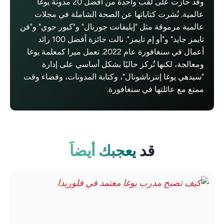
وقد حازت على لقب واحدة من أفضل 20 مدونة يوغا
عالمية. نُشرت كتاباتها عن الصحة الشاملة في مجلات
عالمية مرموقة مثل "إيليفانت جورنال" و"كيور جوي" و"فن
تايمز جايد" و"أو إم تايمز". نالت جائزة أفضل 100 رائد
أعمال في سنغافورة عام 2022. تعمل ميرا كمعلمة يوغا
ومعالجة، لكنها تُركز حاليًا بشكل أساسي على إدارة
"سيدهي يوغا إنترناشونال"، وكتابة المدونات، وقضاء وقت
ممتع مع عائلتها في سنغافورة.
قد
يعجبك أيضاً