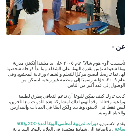
عن -
تأسست "أوم هوم شالا" عام ٢٠٠٥ على يد ميليندا أتكينز، مدربة
يوغا شغوفة تؤمن بقدرة اليوغا على الشفاء. وما بدأ كرحلة شخصية
لها، نما تدريجيًا ليصبح مركزًا للتعلم والشفاء ورعاية المجتمع. وفي
عام ٢٠٠٩، حوّلته رسميًا إلى منظمة غير ربحية لتتمكن من
الوصول إلى عدد أكبر من الناس.
كانت تدرك كيف يمكن لليوغا أن تدعم التعافي بطرق لطيفة
وواعية وفعالة. وقد ألهمها ذلك لمشاركة هذه الأدوات مع الآخرين،
ليس فقط في الاستوديوهات، ولكن أيضًا في العيادات والمدارس
والحياة اليومية.
يقدم الاستوديو
دورات تدريبية لمعلمي اليوغا لمدة 200 و500
ساعة
، بالإضافة إلى شهادة معتمدة في العلاج باليوغا السريرية