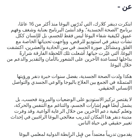
عن -
ابتكرت دينفر كلارك، التي تُدرّس اليوغا منذ أكثر من 16 عامًا،
برنامج "الصحة الجسدية". وقد أُنشئ البرنامج بعناية وشغف وفهم
عميق لكيفية شفاء اليوغا ليس فقط للجسم، بل للإنسان ككل.
نشأت دينفر في استوديو للرقص، وواجهت تحدياتها الخاصة مع
القلق ومشاكل صورة الجسد. في سن الحادية والعشرين، اكتشفت
اليوغا، التي غيّرت حياتها. أشعلت تلك اللحظة الفارقة شرارةً
بداخلها لمساعدة الآخرين على الشعور بالأمان والتقدير والدعم من
خلال اليوغا.
هكذا ولدت الصحة الجسدية، بفضل سنوات خبرة دنفر ورؤيتها
المتمثلة في الجمع بين العلاج باليوجا والوعي الجسدي والتواصل
الإنساني الحقيقي.
لا يقتصر تركيز الاستوديو على الوضعيات والمرونة فحسب، بل
يشمل أيضًا فهم إشارات الجسم، والتناغم مع التنفس والحركة،
وتعلم كيفية دعم الآخرين من خلال الرعاية الواعية. وقد وفرت
مدينة دنفر هذا المكان لتدريب معالجي اليوغا الراغبين في إحداث
تغيير حقيقي في حياة الناس.
يقدمون تدريباً معتمداً من قبل الرابطة الدولية لمعلمي اليوغا