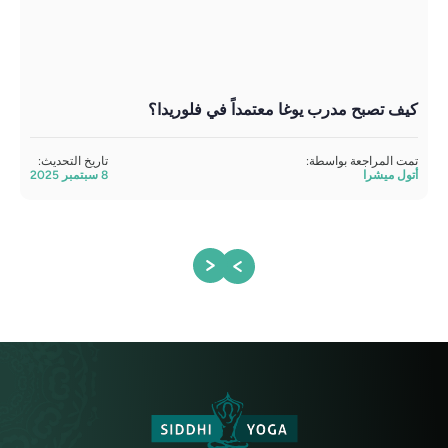
كيف تصبح مدرب يوغا معتمداً في فلوريدا؟
أفض
وال
تمت المراجعة بواسطة:
تاريخ التحديث:
أتول ميشرا
8 سبتمبر 2025
مراج
ديفي