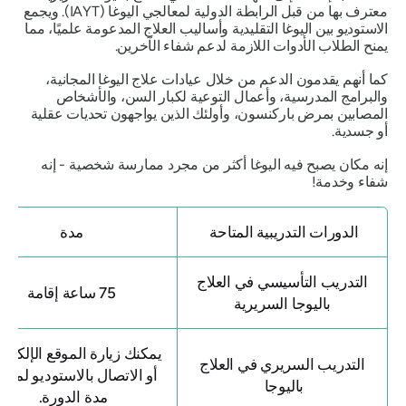
معترف بها من قبل الرابطة الدولية لمعالجي اليوغا (IAYT). ويجمع
الاستوديو بين اليوغا التقليدية وأساليب العلاج المدعومة علميًا، مما
يمنح الطلاب الأدوات اللازمة لدعم شفاء الآخرين.
كما أنهم يقدمون الدعم من خلال عيادات علاج اليوغا المجانية،
والبرامج المدرسية، وأعمال التوعية لكبار السن، والأشخاص
المصابين بمرض باركنسون، وأولئك الذين يواجهون تحديات عقلية
أو جسدية.
إنه مكان يصبح فيه اليوغا أكثر من مجرد ممارسة شخصية - إنه
شفاء وخدمة!
الدورات التدريبية المتاحة
مدة
التدريب التأسيسي في العلاج
75 ساعة إقامة
باليوجا السريرية
يمكنك زيارة الموقع الإلكترون
التدريب السريري في العلاج
أو الاتصال بالاستوديو لمعرفة
باليوجا
مدة الدورة.