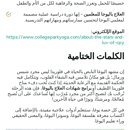
خصيصًا للحمل وتعزز الصحة والرفاهية لكل من الأم والطفل.
العلاج باليوجا للمعلمين -
إنها دورة دراسية عملية مصممة
لمعلمي اليوجا لتحسين ممارساتهم ومهاراتهم التدريسية.
الموقع الإلكتروني:
https://www.collegeparkyoga.com/about-the-stars-and-
luv-of-cpy
الكلمات الختامية
إن مشهد اليوغا النابض بالحياة في فلوريدا ليس مجرد شمس
ورمال؛ بل هو مكانٌ تلامس فيه الشفاء القلوب، وتتكامل فيه
الحكمة القديمة مع الرعاية الحديثة. إذا كنتَ تُحب دفء مناخ
فلوريدا اللطيف أو
برامج شهادات العلاج باليوغا
، فإن هذه الرحلة
تُرحّب بك لتصبح أكثر من مجرد مُدرّب. إنها تُساعدك على أن تُصبح
مُعالجًا، ومرشدًا، ونورًا في حياة الآخرين!
في كل حصة يوغا، ستتعلم أدوات علاجية مفيدة، بالإضافة إلى
اكتساب معرفة بفلسفة اليوغا، وسوترا اليوغا، والمعنى الحقيقي
وراء تعليم اليوغا.