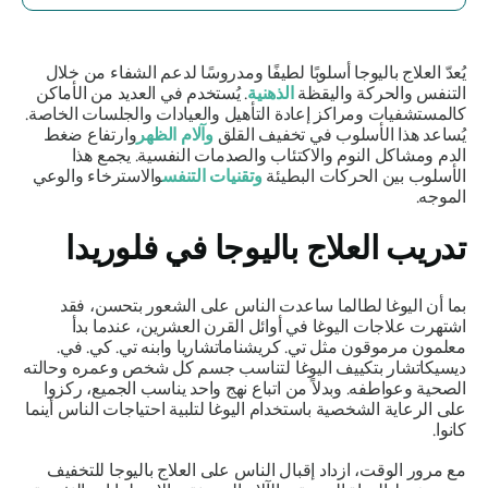
يُعدّ العلاج باليوجا أسلوبًا لطيفًا ومدروسًا لدعم الشفاء من خلال
التنفس والحركة واليقظة
الذهنية
. يُستخدم في العديد من الأماكن
كالمستشفيات ومراكز إعادة التأهيل والعيادات والجلسات الخاصة.
يُساعد هذا الأسلوب في تخفيف القلق
وآلام الظهر
وارتفاع ضغط
الدم ومشاكل النوم والاكتئاب والصدمات النفسية. يجمع هذا
الأسلوب بين الحركات البطيئة
وتقنيات التنفس
والاسترخاء والوعي
الموجه.
تدريب العلاج باليوجا في فلوريدا
بما أن اليوغا لطالما ساعدت الناس على الشعور بتحسن، فقد
اشتهرت علاجات اليوغا في أوائل القرن العشرين، عندما بدأ
معلمون مرموقون مثل تي. كريشناماتشاريا وابنه تي. كي. في.
ديسيكاتشار بتكييف اليوغا لتناسب جسم كل شخص وعمره وحالته
الصحية وعواطفه. وبدلاً من اتباع نهج واحد يناسب الجميع، ركزوا
على الرعاية الشخصية باستخدام اليوغا لتلبية احتياجات الناس أينما
كانوا.
مع مرور الوقت، ازداد إقبال الناس على العلاج باليوجا للتخفيف