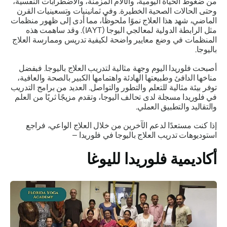
من ضغوط الحياة اليومية، والآلام المزمنة، والاضطرابات النفسية،
وحتى الحالات الصحية الخطيرة. وفي ثمانينيات وتسعينيات القرن
الماضي، شهد هذا العلاج نموًا ملحوظًا، مما أدى إلى ظهور منظمات
مثل الرابطة الدولية لمعالجي اليوجا (IAYT). وقد ساهمت هذه
المنظمات في وضع معايير واضحة لكيفية تدريس وممارسة العلاج
باليوجا.
أصبحت فلوريدا اليوم وجهة مثالية لتدريب العلاج باليوجا. فبفضل
مناخها الدافئ وطبيعتها الهادئة واهتمامها الكبير بالصحة والعافية،
توفر بيئة مثالية للتعلم والتطور والتواصل. العديد من برامج التدريب
في فلوريدا مسجلة لدى تحالف اليوجا، وتقدم مزيجًا ثريًا من العلم
والتقاليد والتطبيق العملي.
إذا كنت مستعدًا لدعم الآخرين من خلال العلاج الواعي، فراجع
استوديوهات تدريب العلاج باليوجا في فلوريدا –
أكاديمية فلوريدا لليوغا