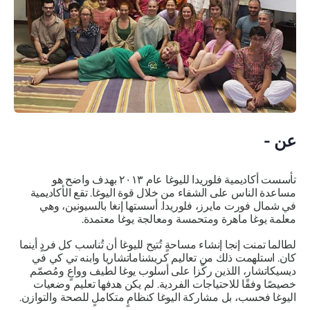
عن -
تأسست أكاديمية فلوريدا لليوغا عام ٢٠١٣ بهدف واضح هو
مساعدة الناس على الشفاء من خلال قوة اليوغا. تقع الأكاديمية
في شمال فورت مايرز، فلوريدا. أسستها إنغا بالسيونين، وهي
معلمة يوغا ماهرة ومتحمسة ومعالجة يوغا معتمدة.
لطالما تمنت إنجا إنشاء مساحةٍ تُتيح لليوغا أن تُناسب كل فردٍ أينما
كان. استلهمت ذلك من تعاليم كريشناماتشاريا وابنه تي كي في
ديسيكاتشار، اللذين ركّزا على أسلوب يوغا لطيف وواعٍ ومُصمّم
خصيصًا وفقًا للاحتياجات الفردية. لم يكن هدفها تعليم وضعيات
اليوغا فحسب، بل مشاركة اليوغا كنظامٍ متكاملٍ للصحة والتوازن.