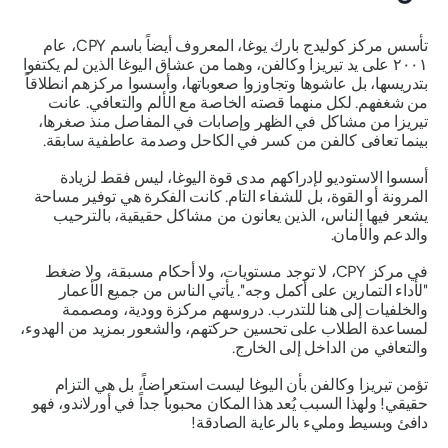
تأسس مركز كوليدج بارك يوغا، المعروف أيضاً باسم CPY، عام
٢٠٠١ على يد تيريزا وكالفن، وهما من عشاق اليوغا الذين لم يكتفوا
بتدريسها، بل عاشوها وتجاوزوا صعوباتها، وأسسوا مركزهم انطلاقاً
من شغفهم. لكل منهما قصته الخاصة مع الألم والتعافي. عانت
تيريزا من مشاكل في الظهر وإصابات في المفاصل منذ صغرها،
بينما تعافى كالفن من كسر في الكاحل وصدمة عاطفية سابقة.
أسسوا الاستوديو لإدراكهم مدى قوة اليوغا، ليس فقط لزيادة
المرونة أو القوة، بل للشفاء التام. كانت الفكرة هي توفير مساحة
يشعر فيها الناس، الذين يعانون من مشاكل حقيقية، بالترحيب
والدعم والأمان.
في مركز CPY، لا توجد مستويات، ولا أحكام مسبقة، ولا ضغط
"لأداء التمارين على أكمل وجه".
يأتي الناس من جميع الأعمار
والخلفيات إلى هنا للتدرب. دروسهم مركزة وودية، ومصممة
لمساعدة الطلاب على تحسين حركتهم، والشعور بمزيد من الهدوء،
والتعافي من الداخل إلى الخارج.
تؤمن تيريزا وكالفن بأن اليوغا ليست استعراضاً، بل هي
التزام
حقيقي
! ولهذا السبب يُعد هذا المكان محبوباً جداً في أورلاندو، فهو
دافئ وبسيط ومليء بالرعاية الصادقة!