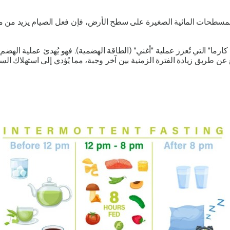
ف المسطحات المائية الصغيرة على سطح الأرض، فإن فعل الصيام يزيد من مك
ان كارما" التي تُعزز عملية "أغني" (الطاقة الهضمية). فهو يُهدئ عملية الهض
ن طريق زيادة الفترة الزمنية بين آخر وجبة، مما يُؤدي إلى استهلاك السع