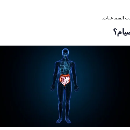
نب المضاعفات.
يام؟