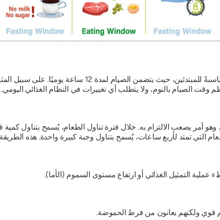
يُعدّ الصيام المتقطع لمدة 12 ساعة طريقةً سهلةً ومناسبةً للمبتدئ
يصوم الناس لمدة 20 ساعة يوميًا، وهو أمر يصعب الالتزام به. خلال فترة تناول الطعام، يُسمح ب
عام التي تمتد لأربع ساعات، يُسمح بتناول وجبة كبيرة واحدة. هذه الطري
طء عملية التمثيل الغذائي أو ارتفاع مستوى السموم (الأما).
م قوي ولكنهم يعانون من فرط الحموضة.