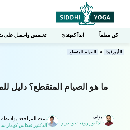
كن معلماً
ابدأ كمبتدئ
تخصص واحصل على شهاد
»
الأيورفيدا
الصيام المتقطع
ما هو الصيام المتقطع؟ دليل لل
مؤلف
تمت المراجعة بواسطة
الدكتور روهيت واندراو
الدكتور فيكاس كومار سان