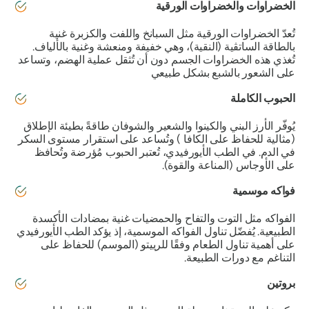
الخضراوات والخضراوات الورقية
تُعدّ الخضراوات الورقية مثل السبانخ واللفت والكزبرة غنية
بالطاقة
الساتڤية
(النقية)، وهي خفيفة ومنعشة وغنية بالألياف.
تُغذي هذه الخضراوات الجسم دون أن تُثقل عملية الهضم، وتساعد
على الشعور بالشبع بشكل طبيعي
الحبوب الكاملة
يُوفّر الأرز البني والكينوا والشعير والشوفان طاقةً بطيئة الإطلاق
(مثالية للحفاظ على
الكافا
) وتُساعد على استقرار مستوى السكر
في الدم. في الطب الأيورفيدي، تُعتبر الحبوب مُؤرضة وتُحافظ
على
الأوجاس
(المناعة والقوة).
فواكه موسمية
الفواكه مثل التوت والتفاح والحمضيات غنية بمضادات الأكسدة
الطبيعية. يُفضّل تناول الفواكه الموسمية، إذ يؤكد الطب الأيورفيدي
على أهمية تناول الطعام وفقًا
للرييتو
(الموسم) للحفاظ على
التناغم مع دورات الطبيعة.
بروتين