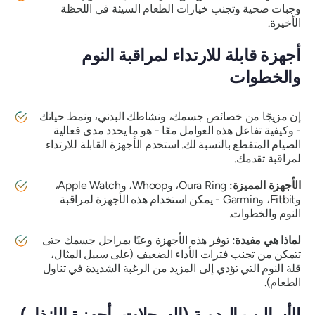
وجبات صحية وتجنب خيارات الطعام السيئة في اللحظة
الأخيرة.
أجهزة قابلة للارتداء لمراقبة النوم
والخطوات
إن مزيجًا من خصائص جسمك، ونشاطك البدني، ونمط حياتك
- وكيفية تفاعل هذه العوامل معًا - هو ما يحدد مدى فعالية
الصيام المتقطع بالنسبة لك. استخدم الأجهزة القابلة للارتداء
لمراقبة تقدمك.
الأجهزة المميزة:
Oura Ring، وWhoop، وApple Watch،
وFitbit، وGarmin - يمكن استخدام هذه الأجهزة لمراقبة
النوم والخطوات.
لماذا هي مفيدة:
توفر هذه الأجهزة وعيًا بمراحل جسمك حتى
تتمكن من تجنب فترات الأداء الضعيف (على سبيل المثال،
قلة النوم التي تؤدي إلى المزيد من الرغبة الشديدة في تناول
الطعام).
الأساليب اليدوية (السجلات، أجهزة الإنذار)