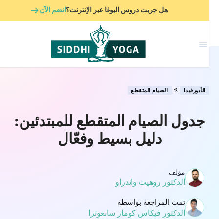
هل جربت دروس اليوغا عبر الإنترنت؟
انضم الآن
»
الأيورفيدا
الصيام المتقطع
جدول الصيام المتقطع للمبتدئين:
دليل بسيط وفعّال
مؤلف
الدكتور روهيت واندراو
تمت المراجعة بواسطة
الدكتور فيكاس كومار سانغوترا