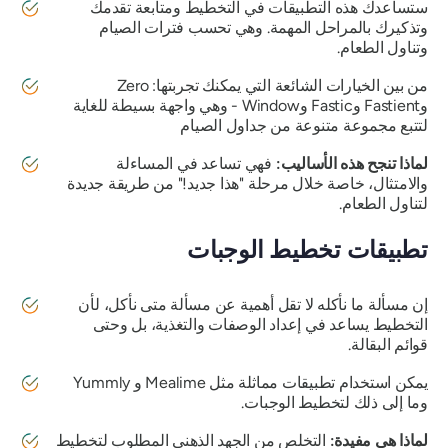
ستساعدك هذه التطبيقات في التخطيط ومتابعة تقدمك
وتذكيرك بالمراحل المهمة. وهي تحسب فترات الصيام
وتناول الطعام.
من بين الخيارات الشائعة التي يمكنك تجربتها: Zero
وFastient وFastic وWindow - وهي واجهة بسيطة للغاية
لتتبع مجموعة متنوعة من جداول الصيام
لماذا تنجح هذه الأساليب:
فهي تساعد في المساءلة
والامتثال، خاصة خلال مرحلة "هذا جديد!" من طريقة جديدة
لتناول الطعام.
تطبيقات تخطيط الوجبات
إن مسألة ما نأكله لا تقل أهمية عن مسألة متى نأكل، لأن
التخطيط يساعد في إعداد الوصفات والتغذية، بل وحتى
قوائم البقالة.
يمكن استخدام تطبيقات مماثلة مثل Mealime و Yummly
وما إلى ذلك لتخطيط الوجبات.
لماذا هي مفيدة:
التخلص من الجهد الذهني المطلوب لتخطيط