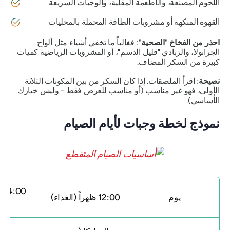
اللحوم المصنعة، والأطعمة المقلية، والوجبات السريعة
القهوة المنكهة أو مشروبات الطاقة المحملة بالمحليات
احذر من الفخاخ "الصحية"
: فغالباً ما تخفي أشياء مثل ألواح
الجرانولا، والزبادي "قليل الدسم"، أو المشروبات الرياضية كميات
كبيرة من السكر المضاف.
نصيحة
: اقرأ الملصقات. إذا كان السكر من بين المكونات الثلاثة
الأولى، فهو غير مناسب (أو مناسب للعرض فقط - وليس خيارك
الأساسي).
نموذج لخطة وجبات لأيام الصيام
4:00 
يوم
12:00 ظهراً (الغداء)
خفيف