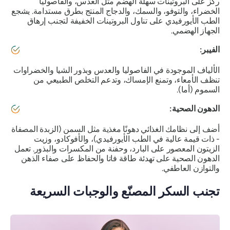
ركز على البروتينات سهلة الهضم مثل العدس، والفاصوليا
الخضراء، والتوفو، والسمك، والدجاج المنتج بطرق مستدامة. يشجع
الطب الأيورفيدي على تناول البروتينات الخفيفة لتجنب إرهاق
الجهاز الهضمي.
الفيبر:
الألياف الموجودة في الفاصوليا والعدس وبذور الشيا والخضراوات
تنظف الأمعاء، وتمنع الإمساك، وتدعم التخلص الطبيعي من
السموم (أما).
الدهون الصحية:
أضف إلى نظامك الغذائي دهونًا مغذية مثل السمن (الزبدة المصفاة
- ذات قيمة عالية في الطب الأيورفيدي)، والأفوكادو، وزيت
الزيتون المعصور على البارد، وحفنة من المكسرات والبذور. تعمل
الدهون الصحية على تهدئة طاقة فاتا والحفاظ على صفاء الذهن
والتوازن العاطفي.
تجنب السكر المصنّع والوجبات السريعة