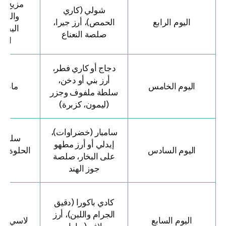
مزيج ال
شولي (كاري
والبذور 
اليوم الرابع
الحمص)، أرز جيرا،
اليقطين
صلصة النعناع
الشم
دجاج أو كاري فطر،
أرز بني أو دخن،
اليوم الخامس
ماء جوز
سلطة ملفوف وجزر
(ليمون، كزبرة)
سامبار (خضراوات)،
سلطة ال
إيدلي أو أرز مطهو
اليوم السادس
الحلوة (شا
على البخار، صلصة
كزبر
جوز الهند
كادي باكورا (دقيق
الجرام واللبن)، أرز
اليوم السابع
لاسي (حلو 