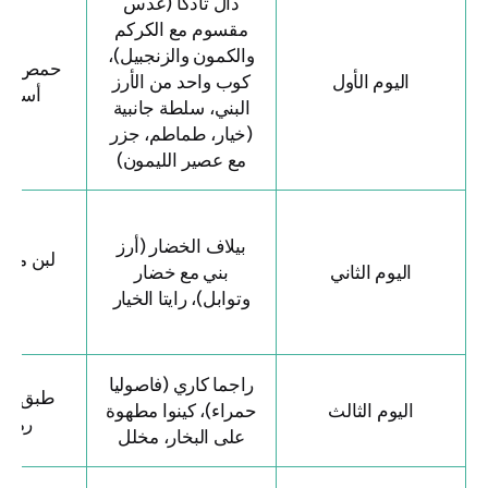
دال تادكا (عدس
مقسوم مع الكركم
والكمون والزنجبيل)،
حمص محم
اليوم الأول
كوب واحد من الأرز
أسود، با
البني، سلطة جانبية
(خيار، طماطم، جزر
مع عصير الليمون)
بيلاف الخضار (أرز
لبن ماسالا 
اليوم الثاني
بني مع خضار
كمو
وتوابل)، رايتا الخيار
راجما كاري (فاصوليا
طبق فواكه 
اليوم الثالث
حمراء)، كينوا مطهوة
رمان، 
على البخار، مخلل