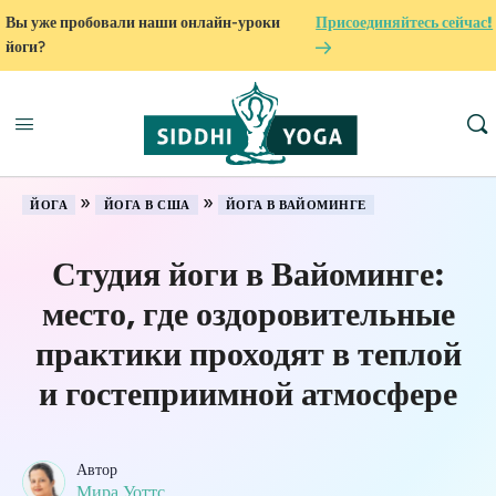
Вы уже пробовали наши онлайн-уроки
Присоединяйтесь сейчас!
йоги?
»
»
ЙОГА
ЙОГА В США
ЙОГА В ВАЙОМИНГЕ
Студия йоги в Вайоминге:
место, где оздоровительные
практики проходят в теплой
и гостеприимной атмосфере
Автор
Мира Уоттс