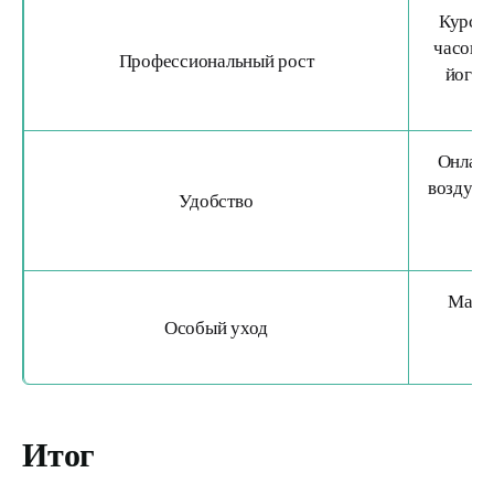
Курсы 
часовой
Профессиональный рост
йоге 
Онлайн
воздухе
Удобство
ил
Масса
Особый уход
о
Итог