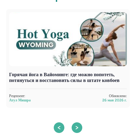
Горячая йога в Вайоминге: где можно попотеть,
Й
потянуться и восстановить силы в штате ковбоев
ш
Рецензент:
Обновлено:
Р
Атул Мишра
26 мая 2026 г.
А