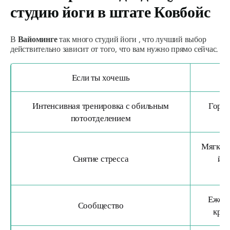
студию йоги в штате Ковбойс
В
Вайоминге
так много студий йоги , что лучший выбор
действительно зависит от того, что вам нужно прямо сейчас.
Если ты хочешь
Интенсивная тренировка с обильным
Горяч
потоотделением
ба
Мягкая 
Снятие стресса
йог
Ежене
Сообщество
круж