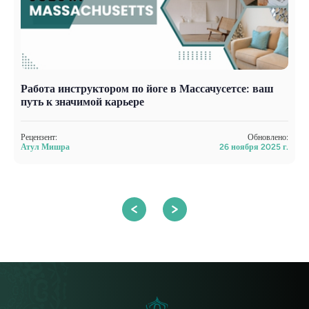
Работа инструктором по йоге в Массачусетсе: ваш
Й
путь к значимой карьере
с
Рецензент:
Обновлено:
Р
Атул Мишра
26 ноября 2025 г.
А