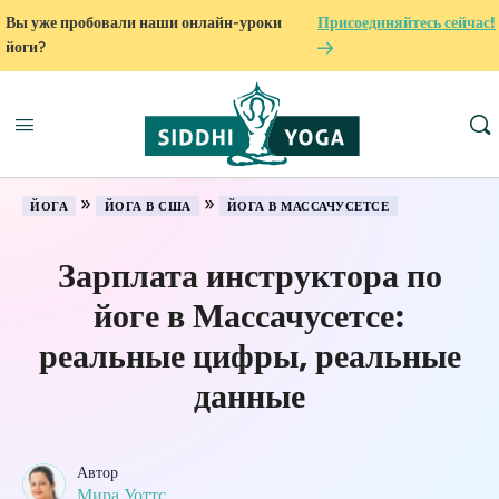
Вы уже пробовали наши онлайн-уроки
Присоединяйтесь сейчас!
йоги?
»
»
ЙОГА
ЙОГА В США
ЙОГА В МАССАЧУСЕТСЕ
Зарплата инструктора по
йоге в Массачусетсе:
реальные цифры, реальные
данные
Автор
Мира Уоттс