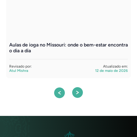
Aulas de ioga no Missouri: onde o bem-estar encontra
B
o dia a dia
u
Revisado por:
Atualizado em:
R
Atul Mishra
12 de maio de 2026
A