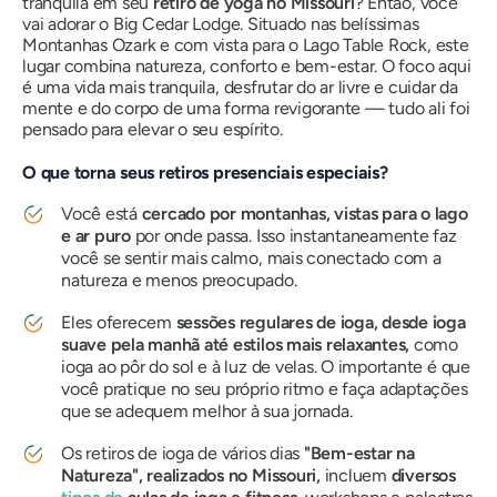
tranquila em seu
retiro de yoga no Missouri
? Então, você
vai adorar o Big Cedar Lodge. Situado nas belíssimas
Montanhas Ozark e com vista para o Lago Table Rock, este
lugar combina natureza, conforto e bem-estar. O foco aqui
é uma vida mais tranquila, desfrutar do ar livre e cuidar da
mente e do corpo de uma forma revigorante — tudo ali foi
pensado para elevar o seu espírito.
O que torna seus retiros presenciais especiais?
Você está
cercado por montanhas, vistas para o lago
e ar puro
por onde passa. Isso instantaneamente faz
você se sentir mais calmo, mais conectado com a
natureza e menos preocupado.
Eles oferecem
sessões regulares de ioga, desde ioga
suave pela manhã até estilos mais relaxantes,
como
ioga ao pôr do sol e à luz de velas. O importante é que
você pratique no seu próprio ritmo e faça adaptações
que se adequem melhor à sua jornada.
Os retiros de ioga de vários dias
"Bem-estar na
Natureza", realizados no Missouri,
incluem
diversos