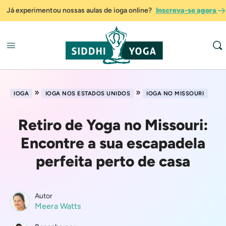
Já experimentou nossas aulas de ioga online?
Inscreva-se agora
»
»
IOGA
IOGA NOS ESTADOS UNIDOS
IOGA NO MISSOURI
Retiro de Yoga no Missouri:
Encontre a sua escapadela
perfeita perto de casa
Autor
Meera Watts