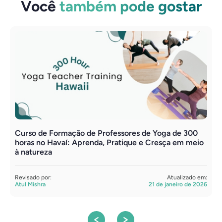
Você
também pode gostar
Curso de Formação de Professores de Yoga de 300
Y
horas no Havaí: Aprenda, Pratique e Cresça em meio
d
à natureza
R
A
Revisado por:
Atualizado em:
Atul Mishra
21 de janeiro de 2026