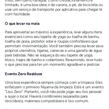
lindo, bem perto da água. Como o estacionamento é
limitado, é uma boa ideia ir de carona, a pé, de bicicleta ou
usar um serviço de transporte por aplicativo para chegar lá
com facilidade.
O que levar na mala
Para aproveitar ao máximo a experiência, leve alguns itens
essenciais como seu tapete de yoga ou toalha de banho,
toalha de praia, protetor solar e roupas confortáveis ​​que
permitam movimentação. Você também precisa levar seus
próprios utensílios, tigelas, canecas e uma garrafa de água
para bebidas. Não se esqueça do seu tapete de yoga,
bloco, trajes de banho e cobertores. Resumindo, leve tudo
o que precisar para ter um momento agradável e praticar.
Evento Zero Resíduos
Uma boa experiência sempre começa com a limpeza. Eles
enfatizam o primeiro Niyama da limpeza. Este é um evento
"Lixo Zero". Portanto, você não pode jogar seu lixo pessoal
e sujar o local. Haverá contêineres separados para
recicláveis, materiais compostáveis ​​e lixo comum.