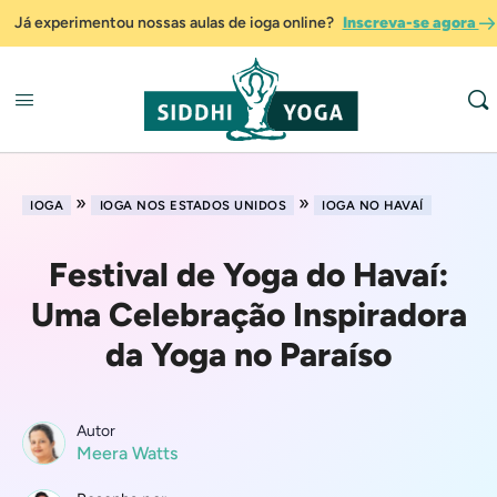
Já experimentou nossas aulas de ioga online?
Inscreva-se agora
»
»
IOGA
IOGA NOS ESTADOS UNIDOS
IOGA NO HAVAÍ
Festival de Yoga do Havaí:
Uma Celebração Inspiradora
da Yoga no Paraíso
Autor
Meera Watts