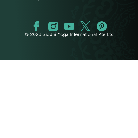
© 2026 Siddhi Yoga International Pte Ltd