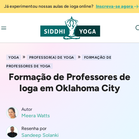
Já experimentou nossas aulas de ioga online?
Inscreva-se agora
»
»
YOGA
PROFESSOR(A) DE YOGA
FORMAÇÃO DE
PROFESSORES DE YOGA
Formação de Professores de
Ioga em Oklahoma City
Autor
Meera Watts
Resenha por
Sandeep Solanki