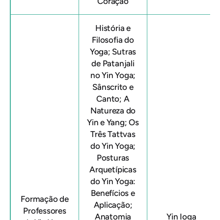
Coração
História e
Filosofia do
Yoga; Sutras
de Patanjali
no Yin Yoga;
Sânscrito e
Canto; A
Natureza do
Yin e Yang; Os
Três Tattvas
do Yin Yoga;
Posturas
Arquetípicas
do Yin Yoga:
Benefícios e
Formação de
Aplicação;
Professores
Anatomia
Yin Ioga