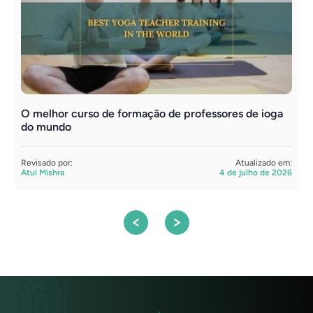
O melhor curso de formação de professores de ioga
F
do mundo
s
Revisado por:
Atualizado em:
R
Atul Mishra
4 de julho de 2026
S