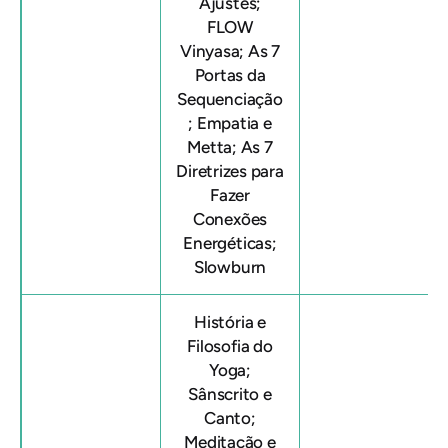
Ajustes;
FLOW
Vinyasa; As 7
Portas da
Sequenciação
; Empatia e
Metta; As 7
Diretrizes para
Fazer
Conexões
Energéticas;
Slowburn
História e
Filosofia do
Yoga;
Sânscrito e
Canto;
Meditação e