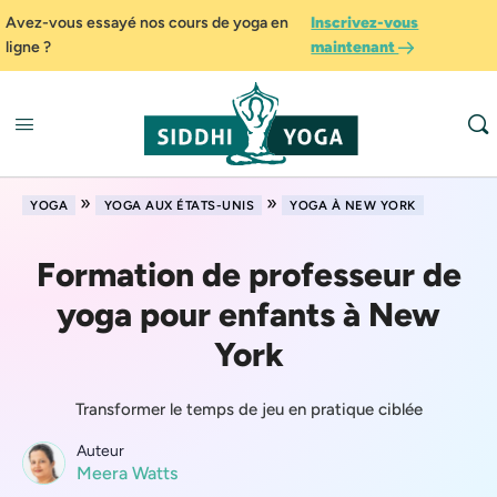
Avez-vous essayé nos cours de yoga en
Inscrivez-vous
ligne ?
maintenant
»
»
YOGA
YOGA AUX ÉTATS-UNIS
YOGA À NEW YORK
Formation de professeur de
yoga pour enfants à New
York
Transformer le temps de jeu en pratique ciblée
Auteur
Meera Watts