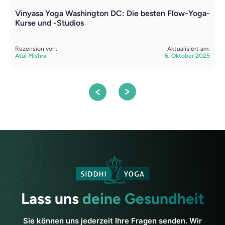
Vinyasa Yoga Washington DC: Die besten Flow-Yoga-
Y
Kurse und -Studios
R
Rezension von:
Aktualisiert am:
R
Atul Mishra
6. Oktober 2025
A
Lass uns
deine Gesundheit
Sie können uns jederzeit Ihre Fragen senden. Wir