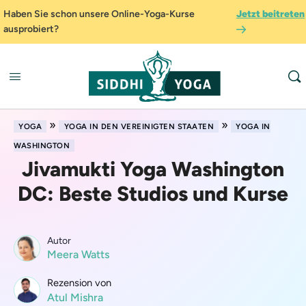
Haben Sie schon unsere Online-Yoga-Kurse
Jetzt beitreten
ausprobiert?
»
»
YOGA
YOGA IN DEN VEREINIGTEN STAATEN
YOGA IN
WASHINGTON
Jivamukti Yoga Washington
DC: Beste Studios und Kurse
Autor
Meera Watts
Rezension von
Atul Mishra