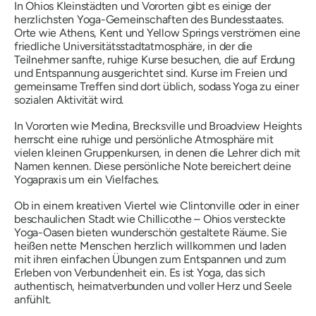
In Ohios Kleinstädten und Vororten gibt es einige der
herzlichsten Yoga-Gemeinschaften des Bundesstaates.
Orte wie Athens, Kent und Yellow Springs verströmen eine
friedliche Universitätsstadtatmosphäre, in der die
Teilnehmer sanfte, ruhige Kurse besuchen, die auf Erdung
und Entspannung ausgerichtet sind. Kurse im Freien und
gemeinsame Treffen sind dort üblich, sodass Yoga zu einer
sozialen Aktivität wird.
In Vororten wie Medina, Brecksville und Broadview Heights
herrscht eine ruhige und persönliche Atmosphäre mit
vielen kleinen Gruppenkursen, in denen die Lehrer dich mit
Namen kennen. Diese persönliche Note bereichert deine
Yogapraxis um ein Vielfaches.
Ob in einem kreativen Viertel wie Clintonville oder in einer
beschaulichen Stadt wie Chillicothe – Ohios versteckte
Yoga-Oasen bieten wunderschön gestaltete Räume. Sie
heißen nette Menschen herzlich willkommen und laden
mit ihren einfachen Übungen zum Entspannen und zum
Erleben von Verbundenheit ein. Es ist Yoga, das sich
authentisch, heimatverbunden und voller Herz und Seele
anfühlt.