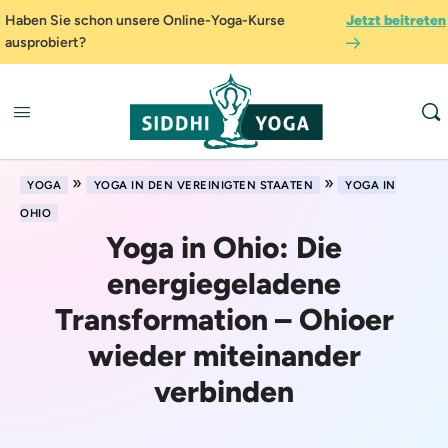
Haben Sie schon unsere Online-Yoga-Kurse
Jetzt beitreten
ausprobiert?
»
»
YOGA
YOGA IN DEN VEREINIGTEN STAATEN
YOGA IN
OHIO
Yoga in Ohio: Die
energiegeladene
Transformation – Ohioer
wieder miteinander
verbinden