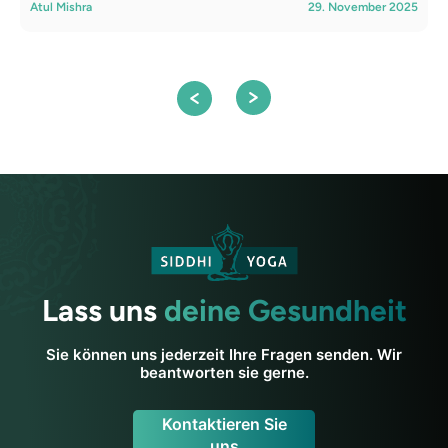
Atul Mishra
29. November 2025
R
A
Lass uns
deine Gesundheit
Sie können uns jederzeit Ihre Fragen senden. Wir
beantworten sie gerne.
Kontaktieren Sie
uns