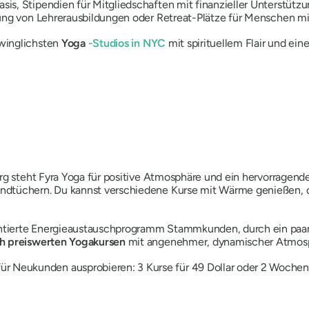
s, Stipendien für Mitgliedschaften mit finanzieller Unterstützu
ung von Lehrerausbildungen oder Retreat-Plätze für Menschen mit
winglichsten
Yoga
-Studios in NYC
mit spirituellem Flair und ei
rg steht Fyra Yoga für positive Atmosphäre und ein hervorragende
ndtüchern. Du kannst verschiedene Kurse mit Wärme genießen, 
ntierte Energieaustauschprogramm Stammkunden, durch ein paar
ch preiswerten Yogakursen
mit angenehmer, dynamischer Atmosphä
r Neukunden ausprobieren: 3 Kurse für 49 Dollar oder 2 Wochen 