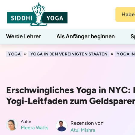
Haben
Werde Lehrer
Als Anfänger beginnen
S
Blog
Lernen
»
»
YOGA
YOGA IN DEN VEREINIGTEN STAATEN
YOGA I
Erschwingliches Yoga in NYC: 
Yogi-Leitfaden zum Geldspare
Autor
Rezension von
Meera Watts
Atul Mishra