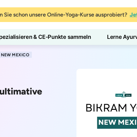
 Sie schon unsere Online-Yoga-Kurse ausprobiert?
Je
pezialisieren & CE-Punkte sammeln
Lerne Ayur
N NEW MEXICO
ultimative