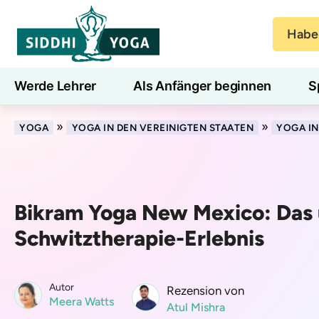
Haben
Werde Lehrer
Als Anfänger beginnen
S
Blog
Lernen
»
»
YOGA
YOGA IN DEN VEREINIGTEN STAATEN
YOGA I
Bikram Yoga New Mexico: Das 
Schwitztherapie-Erlebnis
Autor
Rezension von
Meera Watts
Atul Mishra