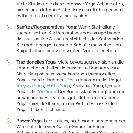
Viele Studios, die diese intensive Yoga-Art anbieten,
bieten auch Inferno Pilates-Kurse an. Ihr Körper wird
es Ihnen nach dem Training danken.
Sanftes/Regeneratives Yoga
: Wenn Sie Heilung
suchen, sollten Sie Restoratives Yoga ausprobieren,
das aus sanften Asanas besteht. Mit der Zeit werden
Sie mehr Energie, besseren Schlaf, eine verbesserte
Körperhaltung und viele weitere Vorteile erleben.
Traditionelles Yoga:
Viele bevorzugen es, sich an die
Lehrbücher zu halten. In diesem Fall können sie in
New Hampshire an verschiedenen traditionellen
Yogakursen teilnehmen. Dazu gehören in der Regel
Vinyasa Yoga
,
Hatha Yoga
, Ashtanga Yoga, Iyengar
Yoga oder
Yin Yoga
. Der Bundesstaat verfügt über ein
hervorragendes Team ausgebildeter und erfahrener
Yogalehrer, die Ihnen bei der Wahl des passenden
Yogastils behilflich sind.
Power Yoga
: Liebst du es, nach einem anstrengenden
Workout oder einer Cardio-Einheit richtig ins
Schwitzen zu kommen? Dann ist Power Yoga genau