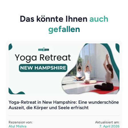
Das könnte Ihnen
auch
gefallen
Yoga-Retreat in New Hampshire: Eine wunderschöne
D
Auszeit, die Körper und Seele erfrischt
t
Rezension von:
Aktualisiert am:
R
Atul Mishra
7. April 2026
A