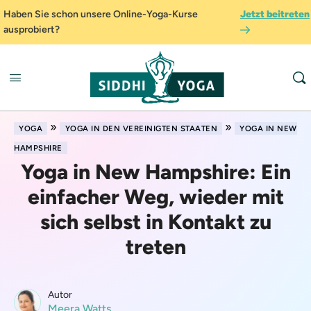
Haben Sie schon unsere Online-Yoga-Kurse
Jetzt beitreten
ausprobiert?
»
»
YOGA
YOGA IN DEN VEREINIGTEN STAATEN
YOGA IN NEW
HAMPSHIRE
Yoga in New Hampshire: Ein
einfacher Weg, wieder mit
sich selbst in Kontakt zu
treten
Autor
Meera Watts