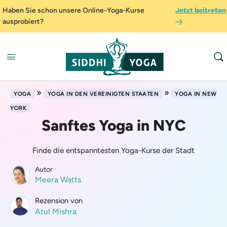
Haben Sie schon unsere Online-Yoga-Kurse
Jetzt beitreten
ausprobiert?
»
»
YOGA
YOGA IN DEN VEREINIGTEN STAATEN
YOGA IN NEW
YORK
Sanftes Yoga in NYC
Finde die entspanntesten Yoga-Kurse der Stadt
Autor
Meera Watts
Rezension von
Atul Mishra