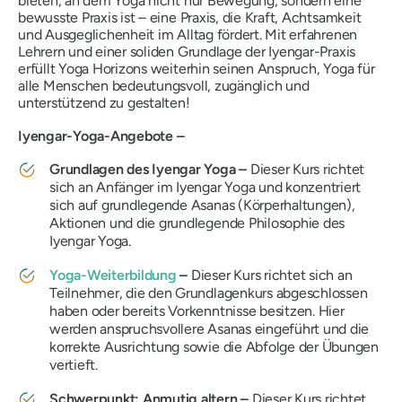
bieten, an dem Yoga nicht nur Bewegung, sondern eine
bewusste Praxis ist – eine Praxis, die Kraft, Achtsamkeit
und Ausgeglichenheit im Alltag fördert. Mit erfahrenen
Lehrern und einer soliden Grundlage der Iyengar-Praxis
erfüllt Yoga Horizons weiterhin seinen Anspruch, Yoga für
alle Menschen bedeutungsvoll, zugänglich und
unterstützend zu gestalten!
Iyengar-Yoga-Angebote –
Grundlagen des Iyengar Yoga –
Dieser Kurs richtet
sich an Anfänger im Iyengar Yoga und konzentriert
sich auf grundlegende Asanas (Körperhaltungen),
Aktionen und die grundlegende Philosophie des
Iyengar Yoga.
Yoga-Weiterbildung
–
Dieser Kurs richtet sich an
Teilnehmer, die den Grundlagenkurs abgeschlossen
haben oder bereits Vorkenntnisse besitzen. Hier
werden anspruchsvollere Asanas eingeführt und die
korrekte Ausrichtung sowie die Abfolge der Übungen
vertieft.
Schwerpunkt: Anmutig altern –
Dieser Kurs richtet