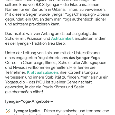
seltene Ehre von B.K.S. Iyengar – die Erlaubnis, seinen
Namen für ein Zentrum in Urbana, Illinois, zu verwenden.
Mit diesem Segen wurde Iyengar Yoga Champaign-Urbana
gegründet, ein Ort, an dem man Yoga authentisch, sicher
und achtsam praktizieren kann.
Das Institut war von Anfang an darauf ausgelegt, die
Schüler mit Präzision und
Achtsamkeit
anzuleiten, indem
es der Iyengar-Tradition treu blieb.
Unter der Leitung von Lois und mit der Unterstützung
eines engagierten Yogalehrerteams
das Iyengar Yoga
Center in Champaign, Illinois, Schüler aller Altersgruppen
und Niveaus willkommen geheißen. Hier lernen die
Teilnehmer,
Kraft aufzubauen
, ihre Körperhaltung zu
verbessern und innere Stabilität zu finden. Mehr als nur ein
Yogastudio – das IYCU ist zu einer Gemeinschaft
geworden, in der die Praxis Körper und Seele
gleichermaßen nährt!
Iyengar-Yoga-Angebote –
Iyengar Ignite –
Dieser dynamische und temporeiche