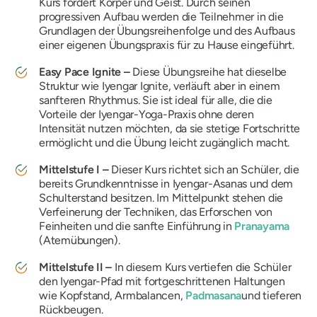
Kurs fordert Körper und Geist. Durch seinen
progressiven Aufbau werden die Teilnehmer in die
Grundlagen der Übungsreihenfolge und des Aufbaus
einer eigenen Übungspraxis für zu Hause eingeführt.
Easy Pace Ignite –
Diese Übungsreihe hat dieselbe
Struktur wie Iyengar Ignite, verläuft aber in einem
sanfteren Rhythmus. Sie ist ideal für alle, die die
Vorteile der Iyengar-Yoga-Praxis ohne deren
Intensität nutzen möchten, da sie stetige Fortschritte
ermöglicht und die Übung leicht zugänglich macht.
Mittelstufe I –
Dieser Kurs richtet sich an Schüler, die
bereits Grundkenntnisse in Iyengar-Asanas und dem
Schulterstand besitzen. Im Mittelpunkt stehen die
Verfeinerung der Techniken, das Erforschen von
Feinheiten und die sanfte Einführung in
Pranayama
(Atemübungen).
Mittelstufe II –
In diesem Kurs vertiefen die Schüler
den Iyengar-Pfad mit fortgeschrittenen Haltungen
wie Kopfstand, Armbalancen,
Padmasana
und tieferen
Rückbeugen.