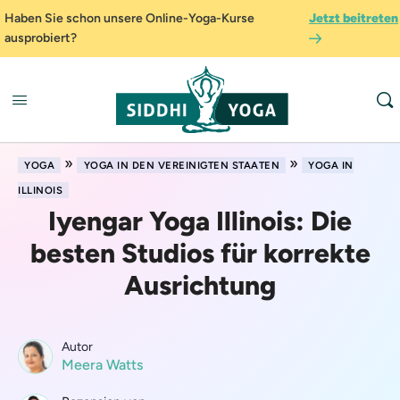
Haben Sie schon unsere Online-Yoga-Kurse
Jetzt beitreten
ausprobiert?
»
»
YOGA
YOGA IN DEN VEREINIGTEN STAATEN
YOGA IN
ILLINOIS
Iyengar Yoga Illinois: Die
besten Studios für korrekte
Ausrichtung
Autor
Meera Watts