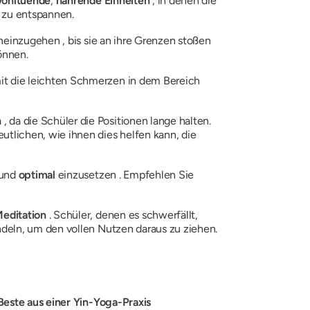
ohltuende
,
nährende Einheiten
, in denen die
 zu entspannen.
neinzugehen , bis sie an ihre Grenzen stoßen
önnen.
mit die leichten Schmerzen in dem Bereich
n
, da die Schüler die Positionen lange halten.
utlichen, wie ihnen dies helfen kann, die
und
optimal
einzusetzen . Empfehlen Sie
Meditation
. Schüler, denen es schwerfällt,
ndeln, um den vollen Nutzen daraus zu ziehen.
Beste aus einer Yin-Yoga-Praxis