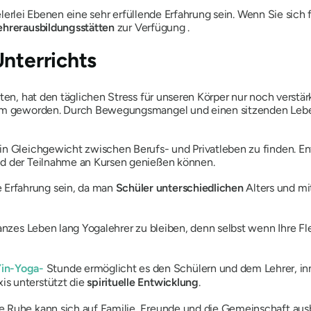
lerlei Ebenen eine sehr erfüllende Erfahrung sein. Wenn Sie sich
ehrerausbildungsstätten
zur Verfügung .
Unterrichts
lten, hat den täglichen Stress für unseren Körper nur noch verst
rm geworden. Durch Bewegungsmangel und einen sitzenden Lebenss
in Gleichgewicht zwischen Berufs- und Privatleben zu finden
. E
nd der Teilnahme an Kursen genießen können.
e Erfahrung sein, da man
Schüler unterschiedlichen
Alters und mi
anzes Leben lang Yogalehrer zu bleiben, denn selbst wenn Ihre Fle
Yin-Yoga-
Stunde ermöglicht es den Schülern und dem Lehrer, inn
axis unterstützt die
spirituelle Entwicklung
.
chte Ruhe kann sich auf Familie, Freunde und die Gemeinschaft aus