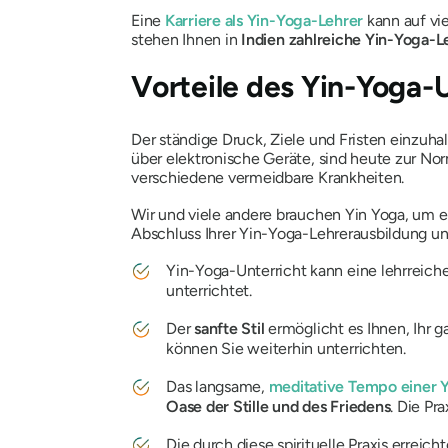
Eine
Karriere als
Yin-Yoga-Lehrer
kann auf vie
stehen Ihnen in
Indien
zahlreiche Yin-Yoga-L
Vorteile des Yin-Yoga-
Der ständige Druck, Ziele und Fristen einzuha
über elektronische Geräte, sind heute zur No
verschiedene vermeidbare Krankheiten.
Wir und viele andere brauchen Yin Yoga, um
e
Abschluss Ihrer Yin-Yoga-Lehrerausbildung u
Yin-Yoga-Unterricht kann eine lehrreich
unterrichtet.
Der
sanfte Stil
ermöglicht es Ihnen, Ihr g
können Sie weiterhin unterrichten.
Das langsame,
meditative Tempo einer 
Oase der Stille und des Friedens
. Die Pr
Die durch diese spirituelle Praxis errei