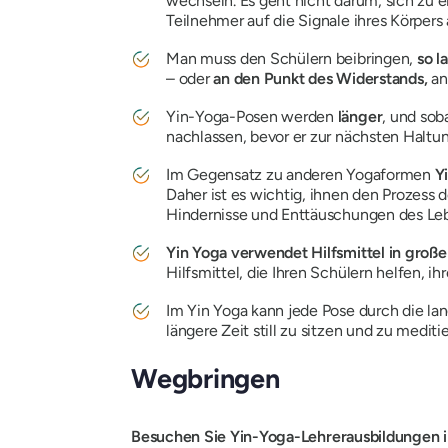
wechseln. Es geht nicht darum, sich zu 
Teilnehmer auf die Signale ihres Körper
Man muss den Schülern beibringen,
so l
– oder
an den Punkt des Widerstands,
an
Yin-Yoga-Posen werden
länger
, und sob
nachlassen, bevor er zur nächsten Haltu
Im Gegensatz zu anderen Yogaformen
Y
Daher ist es wichtig, ihnen den Prozess 
Hindernisse und Enttäuschungen des Leb
Yin Yoga verwendet Hilfsmittel in gro
Hilfsmittel, die Ihren Schülern helfen, i
Im Yin Yoga kann jede Pose durch die la
längere Zeit still zu sitzen und zu medi
Wegbringen
Besuchen Sie Yin-Yoga-Lehrerausbildungen in 