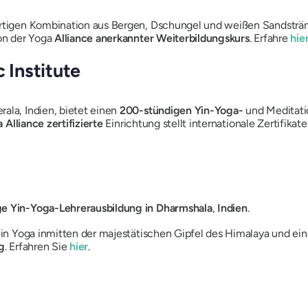
gartigen Kombination aus Bergen, Dschungel und weißen Sandsträ
von der Yoga
Alliance anerkannter Weiterbildungskurs
. Erfahre
hie
 Institute
ala, Indien, bietet einen
200-stündigen Yin-Yoga-
und Meditati
 Alliance zertifizierte
Einrichtung stellt internationale Zertifikat
ge Yin-Yoga-Lehrerausbildung in Dharmshala
,
Indien
.
 Yin Yoga inmitten der majestätischen Gipfel des Himalaya und ei
g
. Erfahren Sie
hier
.