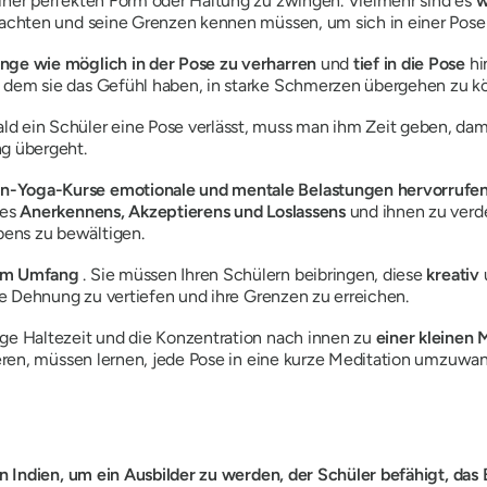
einer perfekten Form oder Haltung zu zwingen. Vielmehr sind es
w
s achten und seine Grenzen kennen müssen, um sich in einer Pose
ange wie möglich in der Pose zu verharren
und
tief in die Pose
hi
 dem sie das Gefühl haben, in starke Schmerzen übergehen zu k
ald ein Schüler eine Pose verlässt, muss man ihm Zeit geben, da
ng übergeht.
in-Yoga-Kurse
emotionale und mentale Belastungen hervorrufe
des
Anerkennens, Akzeptierens und Loslassens
und ihnen zu verde
ens zu bewältigen.
ßem Umfang
. Sie müssen Ihren Schülern beibringen, diese
kreativ
hre Dehnung zu vertiefen und ihre Grenzen zu erreichen.
nge Haltezeit und die Konzentration nach innen zu
einer kleinen 
tieren, müssen lernen, jede Pose in eine kurze Meditation umzuwa
Indien, um ein Ausbilder zu werden, der Schüler befähigt, das 