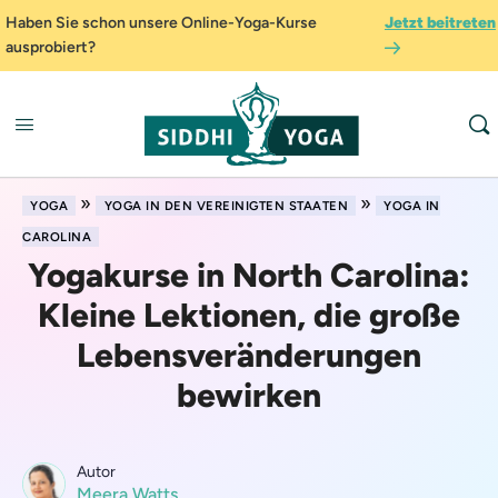
Haben Sie schon unsere Online-Yoga-Kurse
Jetzt beitreten
ausprobiert?
»
»
YOGA
YOGA IN DEN VEREINIGTEN STAATEN
YOGA IN
CAROLINA
Yogakurse in North Carolina:
Kleine Lektionen, die große
Lebensveränderungen
bewirken
Autor
Meera Watts