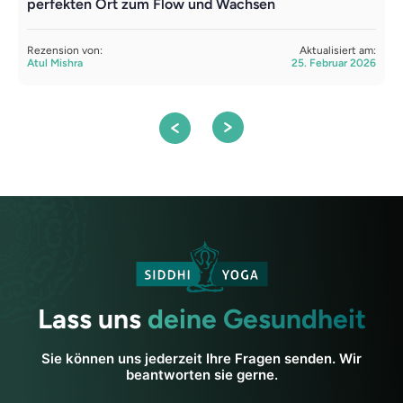
perfekten Ort zum Flow und Wachsen
u
Rezension von:
Aktualisiert am:
R
Atul Mishra
25. Februar 2026
A
Lass uns
deine Gesundheit
Sie können uns jederzeit Ihre Fragen senden. Wir
beantworten sie gerne.