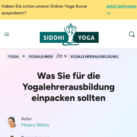
Haben Sie schon unsere Online-Yoga-Kurse
Jetzt beitreten
ausprobiert?
»
/in »
YOGA
YOGALEHRER
YOGALEHRERAUSBILDUNG
Was Sie für die
Yogalehrerausbildung
einpacken sollten
Autor
Meera Watts