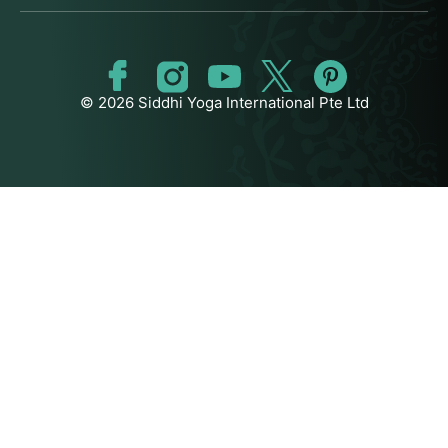
© 2026 Siddhi Yoga International Pte Ltd