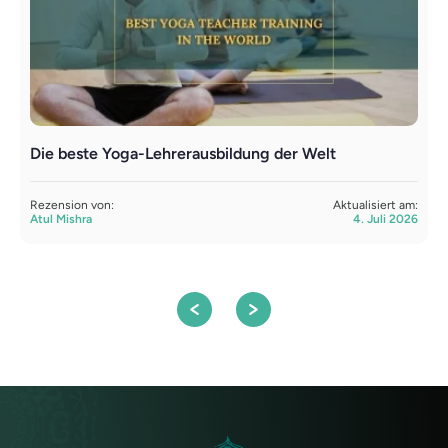
Die beste Yoga-Lehrerausbildung der Welt
L
Y
Rezension von:
Aktualisiert am:
Atul Mishra
4. Juli 2026
R
S