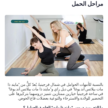
مراحل الحمل
بالنسبة للأمهات الحوامل في شمال فرجينيا، يُعدّ كلٌّ من "مايند ذا
مات بيلاتس آند يوغا" في ديل راي و"مايند ذا مات بيلاتس آند يوغا"
في ساحة فرجينيا خيارين ممتازين. تتميز دروسهما بتركيزها على
التحضير للولادة والاسترخاء والتوعية بعضلات قاع الحوض.
ما الذي يميز دروس "مايند ذا مات" الخاصة بالحوامل؟