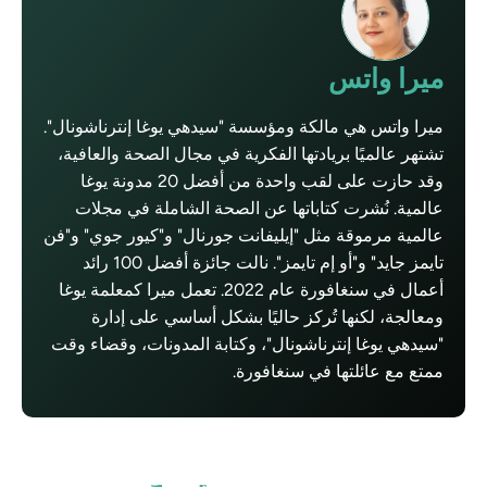
ميرا واتس
ميرا واتس هي مالكة ومؤسسة "سيدهي يوغا إنترناشونال".
تشتهر عالميًا بريادتها الفكرية في مجال الصحة والعافية،
وقد حازت على لقب واحدة من أفضل 20 مدونة يوغا
عالمية. نُشرت كتاباتها عن الصحة الشاملة في مجلات
عالمية مرموقة مثل "إيليفانت جورنال" و"كيور جوي" و"فن
تايمز جايد" و"أو إم تايمز". نالت جائزة أفضل 100 رائد
أعمال في سنغافورة عام 2022. تعمل ميرا كمعلمة يوغا
ومعالجة، لكنها تُركز حاليًا بشكل أساسي على إدارة
"سيدهي يوغا إنترناشونال"، وكتابة المدونات، وقضاء وقت
ممتع مع عائلتها في سنغافورة.