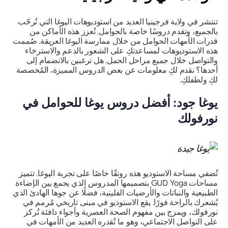
تنتشر في ولاية فرجينيا العديد من استوديوهات اليوغا التي تُرحّب
بالجميع، وتقدم دروسًا خاصة بالحوامل. تُعزز هذه الأماكن من
قدرات الأمهات الحوامل من خلال ممارسة اليوغا العريقة. صُممت
هذه الاستوديوهات لمساعدتكِ على الشعور بالدعم والاسترخاء
والتواصل خلال جميع مراحل الحمل. هل ترغبين بالانضمام إلى
أحدها؟ نقدم لكِ معلومات عن بعض الدروس المميزة، المُخصصة
لكِ ولطفلكِ.
يوغا جود: أفضل دروس يوغا للحوامل في
نورفولك
تُضفي مساحة الاستوديو هذه رونقًا خاصًا على تجربة اليوغا. تتميز
مساحات GUD Yoga بتصميمها المدروس الذي يجمع بين الإضاءة
الطبيعية والنباتات والأرضيات الفلينية، فضلًا عن جوها الهادئ الذي
يُشعرك بالراحة فورًا. يقع الاستوديو في مبنى تاريخي مُرمم في
نورفولك، ويمزج بين مفهوم الصحة العصرية وأجواء دافئة تُركز
على التواصل الاجتماعي، وهو ما تُقدره العديد من الأمهات في