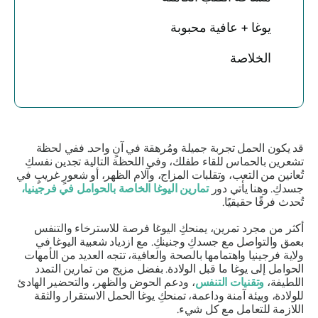
يوغا + عافية محبوبة
الخلاصة
قد يكون الحمل تجربة جميلة ومُرهقة في آنٍ واحد. ففي لحظة
تشعرين بالحماس للقاء طفلك، وفي اللحظة التالية تجدين نفسكِ
تُعانين من التعب، وتقلبات المزاج، وآلام الظهر، أو شعورٍ غريبٍ في
جسدكِ. وهنا يأتي دور
تمارين اليوغا الخاصة بالحوامل في فرجينيا،
تُحدث فرقًا حقيقيًا.
أكثر من مجرد تمرين، يمنحكِ اليوغا فرصة للاسترخاء والتنفس
بعمق والتواصل مع جسدكِ وجنينكِ. مع ازدياد شعبية اليوغا في
ولاية فرجينيا واهتمامها بالصحة والعافية، تتجه العديد من الأمهات
الحوامل إلى يوغا ما قبل الولادة. بفضل مزيج من تمارين التمدد
اللطيفة،
وتقنيات التنفس
، ودعم الحوض والظهر، والتحضير الهادئ
للولادة، وبيئة آمنة وداعمة، تمنحكِ يوغا الحمل الاستقرار والثقة
اللازمة للتعامل مع كل شيء.