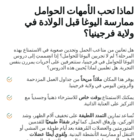
لماذا تحب الأمهات الحوامل
ممارسة اليوغا قبل الولادة في
ولاية فرجينيا؟
هل تعانين من متاعب الحمل وتجدين صعوبة في الاستمتاع بهذه
المرحلة؟ لم لا تجربين اليوغا للحوامل؟ إذا انضممتِ إلى دروس
اليوغا للحوامل في فرجينيا، ستتعرفين على أخريات يمررن بنفس
التجربة. هل تعلمين لماذا يُحببن هذه الدروس؟
يوفر هذا المكان
ملاذاً مريحاً
من جداول العمل المزدحمة
والروتين اليومي في ولاية فرجينيا.
يمكنك الاستمتاع
بوقت خاص
للاسترخاء ذهنياً وجسدياً مع
التركيز على العناية الذاتية.
تُساعد تمارين
التمدد اللطيفة
على تخفيف آلام الظهر، وشد
الوركين، وإرهاق الحمل. كما تُوفر
شفاءً طبيعيًا
للقدمين
المتورمتين والعضلات المُرهقة بعد أيام طويلة من المشي أو
التنقل أو ممارسة الأنشطة البدنية.
وتُقوي أيضًا عضلات