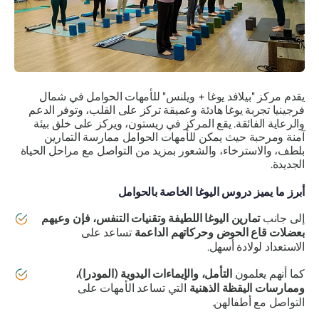
يقدم مركز "بيلافد يوغا + ويلنس" للأمهات الحوامل في شمال
فرجينيا تجربة يوغا هادئة وعميقة تركز على القلب، وتوفر الدعم
والرعاية الفائقة. يقع المركز في ريستون، ويركز على خلق بيئة
آمنة ومرحبة حيث يمكن للأمهات الحوامل ممارسة التمارين
بلطف، والاسترخاء، والشعور بمزيد من التواصل مع مراحل الحياة
الجديدة.
أبرز ما يميز دروس اليوغا الخاصة بالحوامل
إلى جانب
تمارين اليوغا اللطيفة وتقنيات التنفس، فإن وعيهم
بعضلات قاع الحوض وحركاتهم الداعمة
تساعد على
الاستعداد لولادة أسهل.
كما أنهم يعلمون
التأمل، والإيماءات اليدوية (المودرا)،
وممارسات اليقظة الذهنية
التي تساعد الأمهات على
التواصل مع أطفالهن.