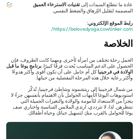
عادة ما تتطلع السيدات إلى
تقنيات الاسترخاء العميق
المصممة لتقليل الإرهاق والضغط النفسي.
رابط الموقع الإلكتروني:
https://belovedyoga.cowtinker.com/
الخلاصة
الحمل رحلة تختلف من امرأة لأخرى. ومهما كانت الظروف، فإن
الحصول على الدعم المناسب يُحدث فرقًا كبيرًا.
برنامج يوغا ما قبل
الولادة في فرجينيا
كل أم حامل على أن تكون أقوى وأكثر هدوءًا
وأكثر رعاية خلال هذه المرحلة المفصلية من حياتها.
من شمال فرجينيا إلى ريتشموند وشاطئ فرجينيا، تُذكّر
استوديوهات اليوغا الأمهات الحوامل بأن الاهتمام بأنفسهن جزءٌ لا
يتجزأ من الاستعداد للأمومة والولادة والتغيرات الجميلة التي
تنتظرهن. لذا، لا تترددي، ارتدي الملابس المناسبة واختاري صف
يوغا للحوامل بالقرب منكِ لتسهيل حياتكِ وحياة أطفالكِ.