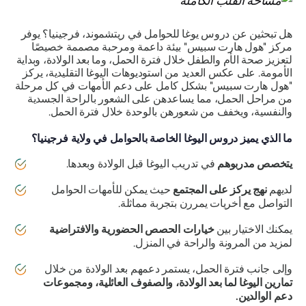
هل تبحثين عن دروس يوغا للحوامل في ريتشموند، فرجينيا؟ يوفر
مركز "هول هارت سبيس" بيئة داعمة ومرحبة مصممة خصيصًا
لتعزيز صحة الأم والطفل خلال فترة الحمل، وما بعد الولادة، وبداية
الأمومة. على عكس العديد من استوديوهات اليوغا التقليدية، يركز
"هول هارت سبيس" بشكل كامل على دعم الأمهات في كل مرحلة
من مراحل الحمل، مما يساعدهن على الشعور بالراحة الجسدية
والنفسية، ويخفف من شعورهن بالوحدة خلال فترة الحمل.
ما الذي يميز دروس اليوغا الخاصة بالحوامل في ولاية فرجينيا؟
يتخصص مدربوهم
في تدريب اليوغا قبل الولادة وبعدها.
لديهم
نهج يركز على المجتمع
حيث يمكن للأمهات الحوامل
التواصل مع أخريات يمررن بتجربة مماثلة.
يمكنك الاختيار بين
خيارات الحصص الحضورية والافتراضية
لمزيد من المرونة والراحة في المنزل.
وإلى جانب فترة الحمل، يستمر دعمهم بعد الولادة من خلال
تمارين اليوغا لما بعد الولادة، والصفوف العائلية، ومجموعات
دعم الوالدين.