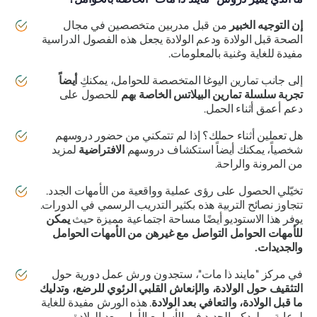
إن التوجيه الخبير
من قبل مدربين متخصصين في مجال
الصحة قبل الولادة ودعم الولادة يجعل هذه الفصول الدراسية
مفيدة للغاية وغنية بالمعلومات.
إلى جانب تمارين اليوغا المتخصصة للحوامل، يمكنكِ
أيضاً
تجربة سلسلة تمارين البيلاتس الخاصة بهم
للحصول على
دعم أعمق أثناء الحمل.
هل تعملين أثناء حملك؟ إذا لم تتمكني من حضور دروسهم
شخصياً، يمكنك أيضاً استكشاف دروسهم
الافتراضية
لمزيد
من المرونة والراحة.
تخيّلي الحصول على رؤى عملية وواقعية من الأمهات الجدد.
تتجاوز نصائح التربية هذه بكثير التدريب الرسمي في الدورات.
يوفر هذا الاستوديو أيضًا مساحة اجتماعية مميزة حيث
يمكن
للأمهات الحوامل التواصل مع غيرهن من الأمهات الحوامل
والجديدات.
في مركز "مايند ذا مات"، ستجدون ورش عمل دورية حول
التثقيف حول الولادة، والإنعاش القلبي الرئوي للرضع، وتدليك
ما قبل الولادة، والتعافي بعد الولادة
. هذه الورش مفيدة للغاية
لرعاية مولودكم الجديد في الأسابيع الأولى بعد الولادة.