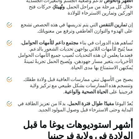
الظهر والحوض
لدعم وضعية الجسم والتغيرات الجسدية
خلال كل مرحلة من مراحل الحمل.
وتُهيئكِ
حركات فتح
الوركين وتمارين الاسترخاء للولادة
إن
تمارين التنفس
التي يتم تدريسها في هذه الحصص تشجع
على الهدوء والتوازن العاطفي وترفع من معنوياتك.
تُساهم هذه الدورات في بناء
مجتمع داعم للأمهات الحوامل
،
مما يُتيح للأمهات اللاتي يواجهن تحديات الشعور بالدعم.
فعندما يعلمن أن هذه التحديات تُصيب جميع الأمهات الحوامل
الأخريات، يتغير مسار جهودهن، ويُصبح الحمل تجربةً ثمينةً
يُمكنهن الاستمتاع بها مدى الحياة.
يصبح من الأسهل تبني ممارسات العافية قبل ولادة طفلك.
وتنسجم هذه الممارسات بشكل طبيعي مع تركيز ولاية
فرجينيا على
الحياة الصحية والواعية.
يُعدّ اليوغا
مفيدًا طوال فترة الحمل
، بدءًا من تعزيز الطاقة في
البداية وحتى الاسترخاء قبل وصول المولود الجديد.
أشهر استوديوهات يوغا ما قبل
الولادة في ولاية فرجينيا