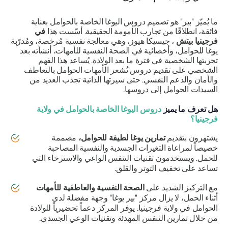
ما يُميّز "بير" هو تصميم دروس اليوغا الخاصة بالحوامل بعناية
فائقة، انطلاقًا من تجارب الأمومة الحقيقية. أسّست هذا
في
فرجينيا بيتش
، جيسيكا هيوز، وهي معالجة نفسية مُرخصة، ومُدرّبة
يوغا للحوامل، وأخصائية في الصحة النفسية للأمهات، أنشأته بعد
تجربتها الشخصية في فترة ما بعد الولادة. يُساعد هذا الفهم
الشخصي على تقديم دروس تُشعر الأمهات الحوامل بالتعاطف
والأمان والدعم النفسي. حتى سيرتها الذاتية تجذب العديد من
السيدات الحوامل إلى دروسها.
هل تعرف ما يميز
دروس اليوغا الخاصة بالحوامل في ولاية
فرجينيا؟
يشتهرون بتقديم
تمارين يوغا لطيفة للحوامل،
مصممة
خصيصاً لمراعاة التغيرات الجسدية والنفسية المصاحبة
للحمل. ويستخدمون تقنيات التنفس الواعي والاسترخاء التي
تساعد على تخفيف التوتر والقلق.
مع التركيز الشديد على
الصحة النفسية والعاطفية للأمهات
أثناء الحمل، لا يزال مركز "بير يوغا" وجهة مفضلة لدى
الحوامل في ولاية فرجينيا. يوفر المركز دعماً تحضيرياً للولادة
من خلال تمارين التنفس المهدئة وتقنيات الوعي الجسدي.