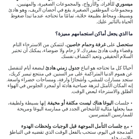
ميسوري
للأفراد، والأزواج، والمجموعات الصغيرة، والمهنيين،
ومجموعات الموظفين الصغيرة. يقع في أحضان الريف، وهو هادئ
وبسيط، ومحاط بطبيعة خلابة، تمامًا ما تحتاجه عندما تبدأ ضغوط
الحياة بالتأثير عليك.
ما الذي يجعل أماكن استجمامهم مميزة؟
ستحصل
على
غرفة وحمام خاصين
، لتتمكن من الاسترخاء التام
وقضاء وقت هادئ بمفردك. لا زحام ولا ضوضاء، يمكنك أن تختبر
السلام الحقيقي وتعيد اكتشاف نفسك.
أحيانًا كل ما تحتاجه هو اتباع
جدول زمني هادئ
لبضعة أيام لتنفصل
عن هموم الدنيا المتراكمة على مر السنين. في منتجع تيمبر كريك،
ستجد مسارات للمشي، وأشجارًا وارفة، ومساحات خضراء واسعة.
إنه المكان الأمثل لنزهة صباحية هادئة أو لمجرد الجلوس في الهواء
الطلق والاسترخاء لبعض الوقت.
•
جلسات
اليوغا هناك ليست مكثفة أو مخيفة
. إنها بسيطة ولطيفة،
مما يجعلها مثالية للأشخاص الجدد في ممارسة اليوغا ومريحة
للممارسين المتمرسين.
•
مع
جلسات التأمل الموجهة قبل الوجبات ولحظات الهدوء
المدمجة في اليوم، ستحب بالفعل الوقت الذي تقضيه في التباطؤ
والاسترخاء.