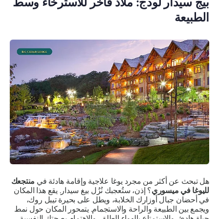
بيج سيدار لودج: ملاذ فاخر للاسترخاء وسط
الطبيعة
هل تبحث عن أكثر من مجرد يوغا علاجية وإقامة هادئة في
منتجعك
لليوغا في ميسوري
؟ إذن، ستُعجبك نُزُل بيغ سيدار. يقع هذا المكان
في أحضان جبال أوزارك الخلابة، ويطل على بحيرة تيبل روك،
ويجمع بين الطبيعة والراحة والاستجمام. يتمحور المكان حول نمط
حياة هادئ، والاستمتاع بالهواء الطلق، والاهتمام بصحتك النفسية