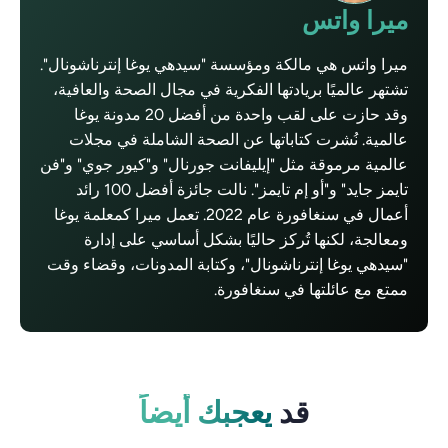
ميرا واتس
ميرا واتس هي مالكة ومؤسسة "سيدهي يوغا إنترناشونال".
تشتهر عالميًا بريادتها الفكرية في مجال الصحة والعافية،
وقد حازت على لقب واحدة من أفضل 20 مدونة يوغا
عالمية. نُشرت كتاباتها عن الصحة الشاملة في مجلات
عالمية مرموقة مثل "إيليفانت جورنال" و"كيور جوي" و"فن
تايمز جايد" و"أو إم تايمز". نالت جائزة أفضل 100 رائد
أعمال في سنغافورة عام 2022. تعمل ميرا كمعلمة يوغا
ومعالجة، لكنها تُركز حاليًا بشكل أساسي على إدارة
"سيدهي يوغا إنترناشونال"، وكتابة المدونات، وقضاء وقت
ممتع مع عائلتها في سنغافورة.
قد
يعجبك أيضاً