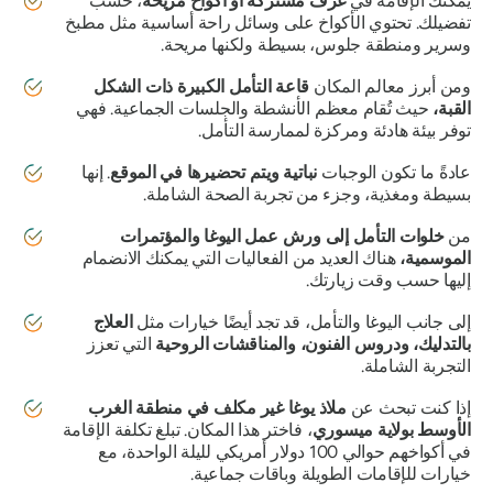
يمكنك الإقامة في
غرف مشتركة أو أكواخ مريحة
، حسب
تفضيلك. تحتوي الأكواخ على وسائل راحة أساسية مثل مطبخ
وسرير ومنطقة جلوس، بسيطة ولكنها مريحة.
ومن أبرز معالم المكان
قاعة التأمل الكبيرة ذات الشكل
القبة،
حيث تُقام معظم الأنشطة والجلسات الجماعية. فهي
توفر بيئة هادئة ومركزة لممارسة التأمل.
عادةً ما تكون الوجبات
نباتية ويتم تحضيرها في الموقع
. إنها
بسيطة ومغذية، وجزء من تجربة الصحة الشاملة.
من
خلوات التأمل إلى ورش عمل اليوغا والمؤتمرات
الموسمية،
هناك العديد من الفعاليات التي يمكنك الانضمام
إليها حسب وقت زيارتك.
إلى جانب اليوغا والتأمل، قد تجد أيضًا خيارات مثل
العلاج
بالتدليك، ودروس الفنون، والمناقشات الروحية
التي تعزز
التجربة الشاملة.
إذا كنت تبحث عن
ملاذ يوغا غير مكلف في منطقة الغرب
الأوسط بولاية ميسوري
، فاختر هذا المكان. تبلغ تكلفة الإقامة
في أكواخهم حوالي 100 دولار أمريكي لليلة الواحدة، مع
خيارات للإقامات الطويلة وباقات جماعية.