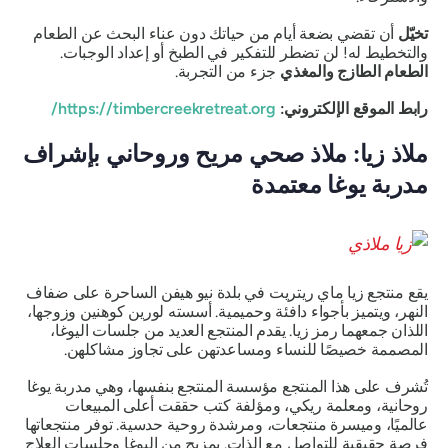
تخيّل
أن تقضي بضعة أيام من حياتك دون عناء البحث عن الطعام
والتخطيط له! لن تضطر للتفكير في الطبخ أو إعداد الوجبات.
الطعام الطازج والمغذي
جزء من التجربة.
رابط الموقع الإلكتروني:
https://timbercreekretreat.org/
ملاذ زيا: ملاذ صحي مريح وروحاني بإشراف
مدربة يوغا معتمدة
يقع منتجع زيا ماي ريتريت في بلدة نيو هيفن الساحرة على ضفاف
النهر، ويتميز بأجواء دافئة وحميمية. أسسته لورين كوهنين وزوجها،
اللذان جمعهما رمز زيا. يقدم المنتجع العديد من جلسات اليوغا،
المصممة خصيصًا للنساء ومساعدتهن على تجاوز مشاكلهن.
تُشرف على هذا المنتجع مؤسسة المنتجع بنفسها، وهي مدربة يوغا
روحانية، ومعلمة ريكي، ومؤلفة كتب حققت أعلى المبيعات
عالميًا، وميسرة منتجعات، ومرشدة روحية حدسية. توفر منتجعاتها
فرصة حقيقية للتواصل مع الذات. بمزيج من اليوغا وجلسات العلاج