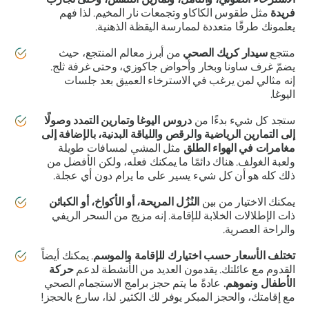
فريدة
مثل طقوس الكاكاو وتجمعات نار المخيم. لذا فهم
يعلمونك طرقًا متعددة لممارسة اليقظة الذهنية.
منتجع
سيدار كريك الصحي
من أبرز معالم المنتجع، حيث
يضمّ غرف ساونا وبخار وأحواض جاكوزي، وحتى غرفة ثلج.
إنه مثالي لمن يرغب في الاسترخاء العميق بعد جلسات
اليوغا.
ستجد كل شيء بدءًا من
دروس اليوغا وتمارين التمدد وصولًا
إلى التمارين الرياضية والرقص واللياقة البدنية، بالإضافة إلى
مغامرات في الهواء الطلق
مثل المشي لمسافات طويلة
ولعبة الغولف. هناك دائمًا ما يمكنك فعله، ولكن الأفضل من
ذلك كله هو أن كل شيء يسير على ما يرام دون أي عجلة.
يمكنك الاختيار من بين
النُزُل المريحة، أو الأكواخ، أو الكبائن
ذات الإطلالات الخلابة للإقامة. إنه مزيج من السحر الريفي
والراحة العصرية.
تختلف الأسعار حسب اختيارك للإقامة والموسم
. يمكنك أيضاً
القدوم مع عائلتك. يقدمون العديد من الأنشطة لدعم
حركة
الأطفال ونموهم.
عادةً ما يتم حجز برامج الاستجمام الصحي
مع إقامتك، والحجز المبكر يوفر لك الكثير. لذا، سارع بالحجز!