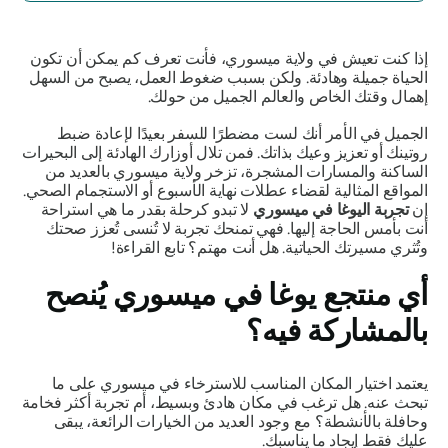
إذا كنت تعيش في ولاية ميسوري، فأنت تعرف كم يمكن أن تكون
الحياة جميلة وهادئة. ولكن بسبب ضغوط العمل، يصبح من السهل
إهمال وقتك الخاص والعالم الجميل من حولك.
الجميل في الأمر أنك لست مضطرًا للسفر بعيدًا لإعادة ضبط
روتينك أو تعزيز وعيك بذاتك. فمن تلال أوزارك الهادئة إلى البحيرات
الساكنة والمسارات المشجرة، تزخر ولاية ميسوري بالعديد من
المواقع المثالية لقضاء عطلات نهاية الأسبوع أو الاستجمام الصحي.
إن
تجربة اليوغا في ميسوري
لا تبدو كرحلة بقدر ما هي استراحة
أنت بأمس الحاجة إليها. فهي تمنحك تجربة لا تُنسى تُعزز صحتك
وتُثري مسيرتك الحياتية. هل أنت مهتم؟ تابع القراءة!
أي منتجع يوغا في ميسوري يُنصح
بالمشاركة فيه؟
يعتمد اختيار المكان المناسب للاسترخاء في ميسوري على ما
تبحث عنه. هل ترغب في مكان هادئ وبسيط، أم تجربة أكثر فخامة
وحافلة بالأنشطة؟ مع وجود العديد من الخيارات الرائعة، يبقى
عليك فقط إيجاد ما يناسبك.