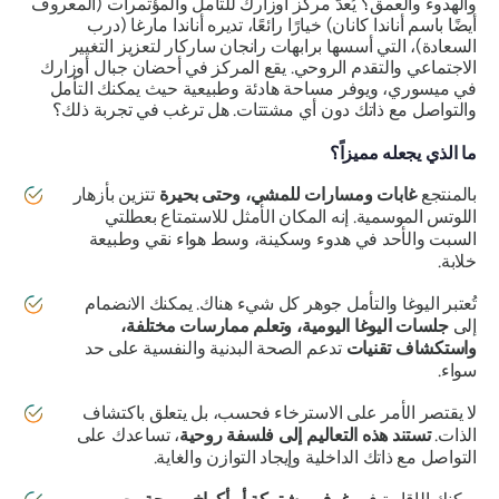
والهدوء والعمق؟ يُعدّ مركز أوزارك للتأمل والمؤتمرات (المعروف
أيضًا باسم أناندا كانان) خيارًا رائعًا، تديره أناندا مارغا (درب
السعادة)، التي أسسها برابهات رانجان ساركار لتعزيز التغيير
الاجتماعي والتقدم الروحي. يقع المركز في أحضان جبال أوزارك
في ميسوري، ويوفر مساحة هادئة وطبيعية حيث يمكنك التأمل
والتواصل مع ذاتك دون أي مشتتات. هل ترغب في تجربة ذلك؟
ما الذي يجعله مميزاً؟
بالمنتجع
غابات ومسارات للمشي، وحتى بحيرة
تتزين بأزهار
اللوتس الموسمية. إنه المكان الأمثل للاستمتاع بعطلتي
السبت والأحد في هدوء وسكينة، وسط هواء نقي وطبيعة
خلابة.
تُعتبر اليوغا والتأمل جوهر كل شيء هناك. يمكنك الانضمام
إلى
جلسات اليوغا اليومية، وتعلم ممارسات مختلفة،
واستكشاف تقنيات
تدعم الصحة البدنية والنفسية على حد
سواء.
لا يقتصر الأمر على الاسترخاء فحسب، بل يتعلق باكتشاف
الذات.
تستند هذه التعاليم إلى فلسفة روحية
، تساعدك على
التواصل مع ذاتك الداخلية وإيجاد التوازن والغاية.