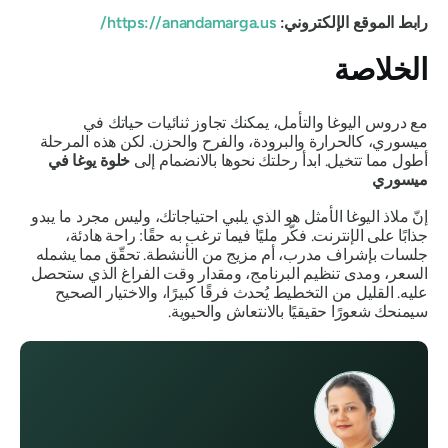
رابط الموقع الإلكتروني:
https://anandamarga.us/
الخلاصة
مع دروس اليوغا والتأمل، يمكنك تجاوز ثنائيات حياتك في
ميسوري، كالحرارة والبرودة، والفرح والحزن. لكن هذه المرحلة
أطول مما تتخيل. ابدأ رحلتك نحوها بالانضمام إلى
خلوة يوغا في
ميسوري
إنّ ملاذ اليوغا الأمثل هو الذي يلبي احتياجاتك، وليس مجرد ما يبدو
جذابًا على الإنترنت. فكّر مليًا فيما ترغب به حقًا: راحة هادئة،
جلسات بإشراف مدرب، أم مزيج من الأنشطة. تحقّق مما يشمله
السعر، ومدى تنظيم البرنامج، ومقدار وقت الفراغ الذي ستحصل
عليه. القليل من التخطيط يُحدث فرقًا كبيرًا، والاختيار الصحيح
سيمنحك شعورًا حقيقيًا بالانتعاش والحيوية.