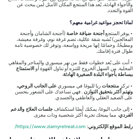
والأجواء الهادئة، يُعد هذا المنتجع المكان الأمثل لمن يبحث عن
القوة والتجدد.
لماذا تحجز مواعيد غرامية معهم؟
•
يوفر المنتجع
أجنحة ضيافة خاصة
(أجنحة الشامان وأجنحة
المعالجين) تُشبه شقة عائلية، تضم غرفة نوم، وغرفة معيشة،
ومطبخًا، وحمامًا. إنها مريحة وواسعة، وتوفر لك خصوصية تامة
طوال فترة إقامتك.
•
أنت على بُعد خطوات فقط من نهر ميسوري والمتاجر والمقاهي
المحلية. من السهل الخروج للتنزه أو تناول القهوة أو
الاستمتاع
ببساطة بأجواء البلدة الصغيرة الهادئة
.
•
تركز
منتجعات
زيا لليوغا في ميسوري
على الجانب الروحي،
وتهتم أكثر بتحقيق التوازن
. فهي تساعدك على الشعور بتحسن
على الصعيد العقلي والعاطفي والجسدي.
•
إلى جانب اليوغا، يمكنك أيضًا استكشاف
جلسات العلاج والدعم
الفردي
، مما يمنحك تجربة أكثر شخصية وذات مغزى.
رابط الموقع الإلكتروني:
https://www.ziamyretreat.com/