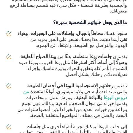
والجسدية بطريقة مُنعشة - فكل شيء فيه مُصمم ببساطة لرفع
معنوياتك.
ما الذي يجعل خلواتهم الشخصية مميزة؟
ستجد نفسك
محاطاً بالجبال، وإطلالات على البحيرات، وهواء
نقي
أينما ذهبت. هذا يجعلك تشعر على الفور بمزيد من
الهدوء، والتواصل مع الطبيعة، والابتعاد عن الهموم.
يقدمون
جلسات يوغا منتظمة، بدءًا من يوغا الصباح اللطيفة
وصولًا إلى أنماط أكثر استرخاءً
مثل يوغا الغروب ويوغا ضوء
الشموع. الأمر كله يتعلق بالتحرك بوتيرة تناسبك وإجراء
تعديلات تلائم رحلتك بشكل أفضل.
تتضمن
رحلاتهم الاستجمامية لليوغا في أحضان الطبيعة،
والتي تمتد لعدة أيام في ولاية ميسوري، أنواعًا
متعددة
من
دروس اليوغا
واللياقة البدنية
، وورش عمل، ومحاضرات
يقدمها خبراء في مجال الصحة والعافية. وبذلك، فهي تجمع
ببراعة بين خبرات العديد من الخبراء الذين أمضوا سنوات في
البحث والعمل في مختلف المواضيع المتعلقة بالصحة.
إلى جانب اليوغا، يمكنك تجربة أشياء أخرى مثل
جلسات
الاسترخاء الصوتي، والتأمل، وتمارين التنفس، وحتى تجارب